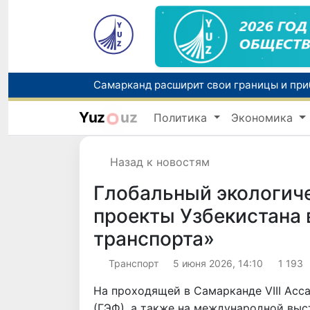
Yuz
uz
Политика
Экономика
Назад к новостям
Глобальный экологич
проекты Узбекистана 
транспорта»
Транспорт
5 июня 2026, 14:10
1 193
На проходящей в Самарканде VIII Асс
(ГЭФ), а также на международной выст