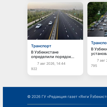
Транспо
Транспорт
В Узбек
В Узбекистане
установ
определили порядок
правила
7 авг 
создания и
и испол
7 авг 2026, 14:44
эксплуатации платных
795
автомоб
922
автодорог
© 2026
ГУ «Редакция газет «Янги Ўзбекист