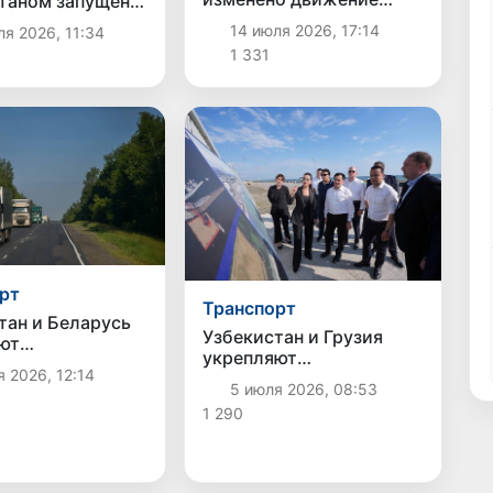
таном запущен
некоторых автобусных
прямой блок-
14 июля 2026, 17:14
я 2026, 11:34
маршрутов
1 331
рт
Транспорт
тан и Беларусь
Узбекистан и Грузия
ют
укрепляют
ичество в
 2026, 12:14
сотрудничество в сфере
нии устойчивых
5 июля 2026, 08:53
транспорта и логистики
ртных
1 290
ов Евразии