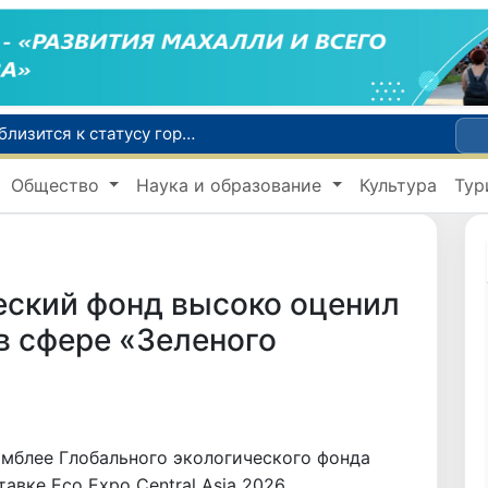
Самарканд расширит свои границы и приблизится к статусу города-миллионника
С 1 сентября пассажиры должны будут оплачивать проезд сразу при посадке в автобус
Общество
Наука и образование
Культура
Тур
В Сурхандарье пресечена деятельность подпольной группы, планировавшей теракты и выезд в Сирию
В Узбекистане упростят открытие бизнеса и расширят возможности выбора фамилии для ребенка
В Хорватии при столкновении грузового и пассажирского поездов пострадали 24 человека
еский фонд высоко оценил
в сфере «Зеленого
амблее Глобального экологического фонда
авке Eco Expo Central Asia 2026,