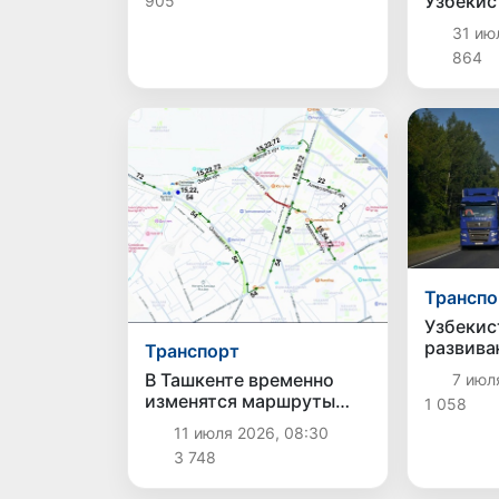
Узбекис
905
первый 
31 июл
поезд
864
Транспо
Узбекис
развива
Транспорт
сотрудн
В Ташкенте временно
7 июля
укрепле
изменятся маршруты
1 058
транспо
нескольких автобусов
коридор
11 июля 2026, 08:30
из-за ремонтных работ
3 748