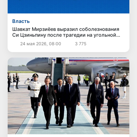
Власть
Шавкат Мирзиёев выразил соболезнования
Си Цзиньпину после трагедии на угольной
шахте в Китае
24 мая 2026, 08:00
3 775