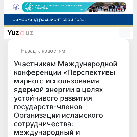
Самарканд расширит свои границы и приблизится к статусу города-миллионника
С 1 сентября пассажиры должны будут оплачивать проезд сразу при посадке в автобус
Yuz
uz
В Сурхандарье пресечена деятельность подпольной группы, планировавшей теракты и выезд в Сирию
В Узбекистане упростят открытие бизнеса и расширят возможности выбора фамилии для ребенка
Назад к новостям
В Хорватии при столкновении грузового и пассажирского поездов пострадали 24 человека
Участникам Международной
конференции «Перспективы
мирного использования
ядерной энергии в целях
устойчивого развития
государств-членов
Организации исламского
сотрудничества:
международный и