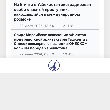
Из Египта в Узбекистан экстрадирован
особо опасный преступник,
находившийся в международном
розыске
23 июля 2026, 13:54
21 128
Саида Мирзиёева: включение объектов
модернистской архитектуры Ташкента в
Список всемирного наследия ЮНЕСКО -
большая победа Узбекистана
27 июля 2026, 08:40
10 456
В шести городах Ташкентской области
модернизируют систему общественного
транспорта
7 авг 2026, 09:32
9 462
22,5 тысячи долларов за несуществующие
автомобили: житель Ташкента стал жертвой
мошенничества
26 июля 2026, 10:16
7 679