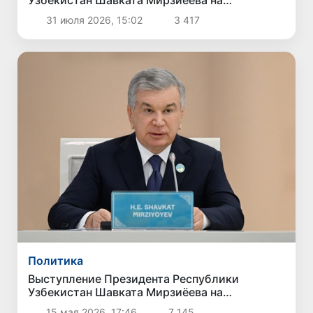
неформальной Консультативной встрече глав
31 июля 2026, 15:02
3 417
государств Центральной Азии и
Азербайджана
Политика
Выступление Президента Республики
Узбекистан Шавката Мирзиёева на
неформальном саммите Организации
15 мая 2026, 17:46
7 145