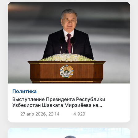
Политика
Выступление Президента Республики
Узбекистан Шавката Мирзиёева на
церемонии открытия научно-
27 апр 2026, 22:14
4 929
просветительского и туристического
комплекса «Бурхониддин Маргинони» в
городе Маргилане