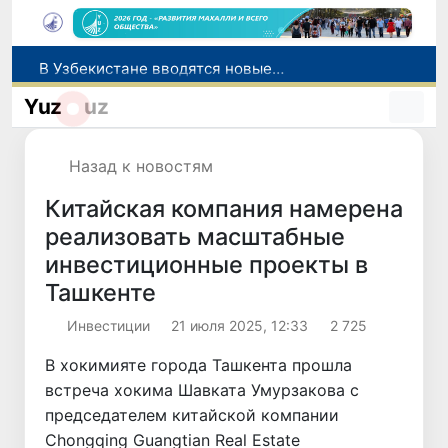
В Узбекистане вводятся новые субсидии и сервисная поддержка для племенного животноводства
Узбекистан и Великобритания рассматривают вопрос запуска прямых авиарейсов по маршруту «Ташкент - Манчестер»
Yuz
uz
В Кашкадарье пройдет Международный экологический съезд с участием молодежи из девяти стран
В Узбекистане установлены новые правила классификации и использования автомобильных дорог
Назад к новостям
В Узбекистане определен порядок перехода банков и МФО на исламскую банковскую деятельность
Китайская компания намерена
реализовать масштабные
инвестиционные проекты в
Ташкенте
Инвестиции
21 июля 2025, 12:33
2 725
В хокимияте города Ташкента прошла
встреча хокима Шавката Умурзакова с
председателем китайской компании
Chongqing Guangtian Real Estate