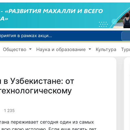
По всей республике продолжаются мероприятия в рамках акции «Актуальные 40 дней»
Оказавшийся в сложной ситуации в Германии соотечественник возвращен в Узбекистан
Общество
Наука и образование
Культура
Тур
В Узбекистане определили порядок создания и эксплуатации платных автодорог
Мошенничество при трудоустройстве за рубежом: в Каракалпакстане и Ташкенте выявлены новые случаи обмана граждан
В Сенате состоялась встреча с представителем Госдепартамента США
в Узбекистане: от
технологическому
1 235
ана переживает сегодня один из самых
 всю свою историю. Если еще десять лет