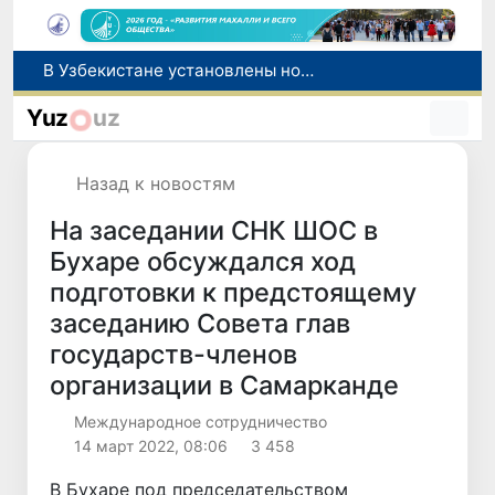
В Узбекистане определен порядок перехода банков и МФО на исламскую банковскую деятельность
В Узбекистане вводятся новые субсидии и сервисная поддержка для племенного животноводства
Yuz
uz
Узбекистан и Великобритания рассматривают вопрос запуска прямых авиарейсов по маршруту «Ташкент - Манчестер»
Выходные в Узбекистане будут жаркими: воздух прогреется до +42 градусов
Назад к новостям
В Узбекистане установлены новые правила классификации и использования автомобильных дорог
На заседании СНК ШОС в
Бухаре обсуждался ход
подготовки к предстоящему
заседанию Совета глав
государств-членов
организации в Самарканде
Международное сотрудничество
14 март 2022, 08:06
3 458
В Бухаре под председательством