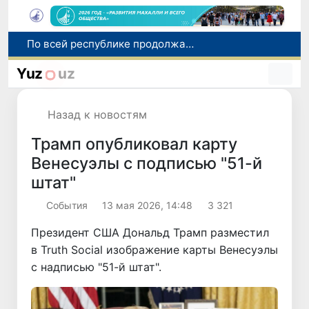
Оказавшийся в сложной ситуации в Германии соотечественник возвращен в Узбекистан
В Узбекистане определили порядок создания и эксплуатации платных автодорог
Yuz
uz
Мошенничество при трудоустройстве за рубежом: в Каракалпакстане и Ташкенте выявлены новые случаи обмана граждан
В Сенате состоялась встреча с представителем Госдепартамента США
Назад к новостям
По всей республике продолжаются мероприятия в рамках акции «Актуальные 40 дней»
Трамп опубликовал карту
Венесуэлы с подписью "51-й
штат"
Cобытия
13 мая 2026, 14:48
3 321
Президент США Дональд Трамп разместил
в Truth Social изображение карты Венесуэлы
с надписью "51-й штат".