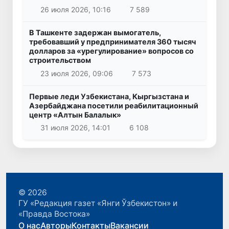
26 июля 2026, 10:16
7 589
В Ташкенте задержан вымогатель,
требовавший у предпринимателя 360 тысяч
долларов за «урегулирование» вопросов со
строительством
23 июля 2026, 09:06
7 573
Первые леди Узбекистана, Кыргызстана и
Азербайджана посетили реабилитационный
центр «Алтын Балалык»
31 июля 2026, 14:01
6 108
© 2026
ГУ «Редакция газет «Янги Ўзбекистон» и
«Правда Востока»
О нас
Авторы
Контакты
Вакансии