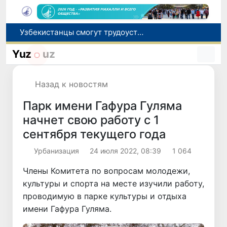
Узбекистанцы смогут трудоустроиться на сезонные сельхозработы в США по программе H-2A
В шести городах Ташкентской области модернизируют систему общественного транспорта
Yuz
uz
В Узбекистане стартовал месячник Целей устойчивого развития
В июле представительство Агентства миграции в Москве оказало помощь более 1,8 тысячам граждан Узбекистана
Назад к новостям
Ташкент готовится принять чемпионат Азии по тяжелой атлетике
Парк имени Гафура Гуляма
начнет свою работу с 1
сентября текущего года
Урбанизация
24 июля 2022, 08:39
1 064
Члены Комитета по вопросам молодежи,
культуры и спорта на месте изучили работу,
проводимую в парке культуры и отдыха
имени Гафура Гуляма.