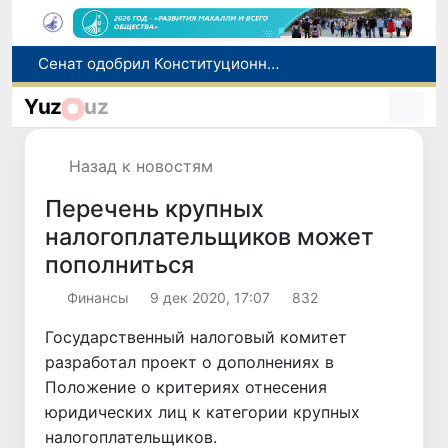
В Ташкенте задержали подозреваемых в распространении крупной партии наркотиков
В Узбекистане упростят назначение пенсий по инвалидности
Yuz
uz
До 10 августа студенты могут исправить отклоненные заявления на перевод в государственные вузы
Страны Центральной Азии одобрили проект автоматизированного учета воды в бассейне Сырдарьи
Назад к новостям
Сенат одобрил Конституционный закон о правовом статусе Администрации Президента Республики Узбекистан
Перечень крупных
налогоплательщиков может
пополниться
Финансы
9 дек 2020, 17:07
832
Государственный налоговый комитет
разработал проект о дополнениях в
Положение о критериях отнесения
юридических лиц к категории крупных
налогоплательщиков.