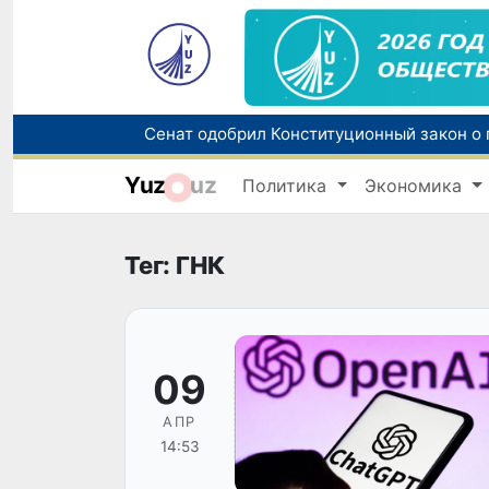
Yuz
uz
Политика
Экономика
В Узбекистане упростят назначение пен
Тег: ГНК
09
АПР
14:53