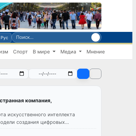
Рус
изм
Спорт
В мире
Медиа
Мнение
остранная компания,
ота искусственного интеллекта
и модели создания цифровых