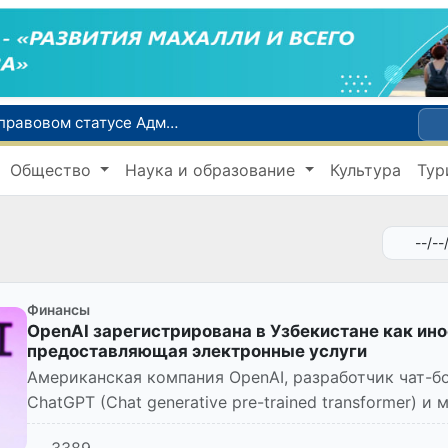
Сенат одобрил Конституционный закон о правовом статусе Администрации Президента Республики Узбекистан
В Ташкенте задержали подозреваемых в распространении крупной партии наркотиков
Общество
Наука и образование
Культура
Тур
сий по инвалидности
До 10 августа студенты могут исправить отклоненные заявления на перевод в государственные вузы
Страны Центральной Азии одобрили проект автоматизированного учета воды в бассейне Сырдарьи
Финансы
OpenAI зарегистрирована в Узбекистане как ин
предоставляющая электронные услуги
Американская компания OpenAI, разработчик чат-б
ChatGPT (Chat generative pre-trained transformer) 
изображений DALL-E, зареги...
3389