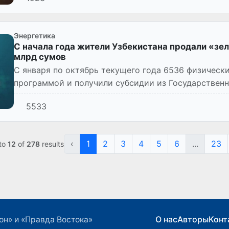
Энергетика
С начала года жители Узбекистана продали «зе
млрд сумов
С января по октябрь текущего года 6536 физическ
программой и получили субсидии из Государственн
млн сумов за солн...
5533
‹
1
2
3
4
5
6
...
23
to
12
of
278
results
О нас
Авторы
Конт
он» и «Правда Востока»