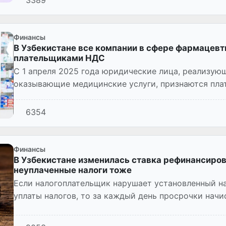
Финансы
В Узбекистане все компании в сфере фармацевт
плательщиками НДС
С 1 апреля 2025 года юридические лица, реализу
оказывающие медицинские услуги, признаются пла
доходов.
6354
Финансы
В Узбекистане изменилась ставка рефинансиров
неуплаченные налоги тоже
Если налогоплательщик нарушает установленный н
уплаты налогов, то за каждый день просрочки начи
неуплаченного налога...