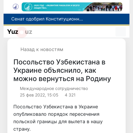
Сенат одобрил Конституционный закон о правовом статусе Администрации Президента Республики Узбекистан
В Ташкенте задержали подозреваемых в распространении крупной партии наркотиков
Yuz
uz
В Узбекистане упростят назначение пенсий по инвалидности
До 10 августа студенты могут исправить отклоненные заявления на перевод в государственные вузы
Назад к новостям
Страны Центральной Азии одобрили проект автоматизированного учета воды в бассейне Сырдарьи
Посольство Узбекистана в
Украине объяснило, как
можно вернуться на Родину
Международное сотрудничество
25 фев 2022, 15:05
4 321
Посольство Узбекистана в Украине
опубликовало порядок пересечения
польской границы для вылета в нашу
страну.