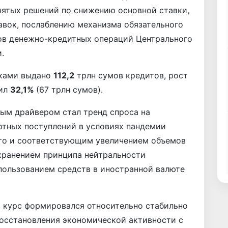
нятых решений по снижению основной ставки,
вок, послаблению механизма обязательного
ов денежно-кредитных операций Центрального
.
нками выдано
112,2
трлн сумов кредитов, рост
вил
32,1%
(67 трлн сумов).
ым драйвером стал тренд спроса на
ртных поступлений в условиях пандемии
то и соответствующим увеличением объемов
хранением принципа нейтральности
пользованием средств в иностранной валюте
» курс формировался относительно стабильно
 восстановления экономической активности с