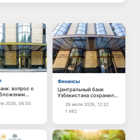
ы
Финансы
анк: вопрос о
Центральный банк
обложении
Узбекистана сохранил
ов по
основную ставку на
ля 2026, 08:50
29 июля 2026, 12:32
ким вкладам не
уровне 14% годовых
1 462
я официальной
ивой