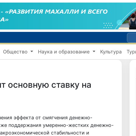
В Сенате состоялась встреча с представителем Госдепартамента США
Общество
Наука и образование
Культура
Тур
По всей республике продолжаются мероприятия в рамках акции «Актуальные 40 дней»
UZCERT предупреждает о массовых кибератаках на госорганизации и коммерческие структуры Узбекистана
Юные тяжелоатлеты Узбекистана завоевали первую медаль на чемпионате Азии
т основную ставку на
нения эффекта от смягчения денежно-
акже поддержания умеренно-жестких денежно-
макроэкономической стабильности и