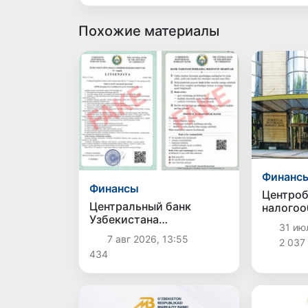
Похожие материалы
Финанс
Финансы
Центроб
Центральный банк
налого
Узбекистана
процент
31 ию
предупредил о
банковс
7 авг 2026, 13:55
2 037
распространении
являетс
434
поддельной лицензии
инициат
несуществующего банка