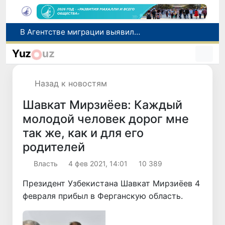
В Узбекистане с начала «Месячника благоустройства и милосердия в махаллях» выявлено около 350 экологических нарушений
В Навоийской области задержан гражданин Казахстана с 2 кг наркотического вещества
Yuz
uz
Более 795 тысяч первоклассников получат «Президентские подарки» в новом учебном году
В Сырдарьинской области пресечена незаконная рыбная ловля
Назад к новостям
В Агентстве миграции выявили хищение более 1 млрд сумов бюджетных средств
Шавкат Мирзиёев: Каждый
молодой человек дорог мне
так же, как и для его
родителей
Власть
4 фев 2021, 14:01
10 389
Президент Узбекистана Шавкат Мирзиёев 4
февраля прибыл в Ферганскую область.