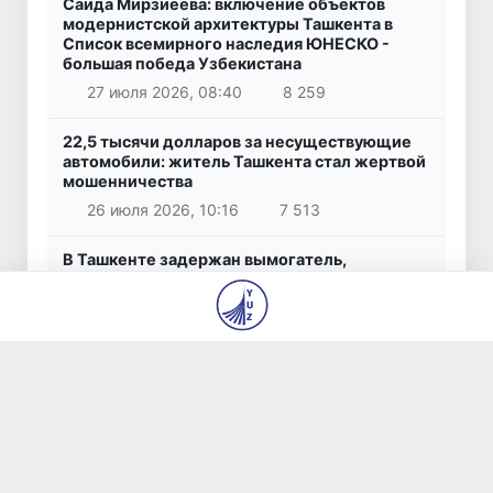
Саида Мирзиёева: включение объектов
модернистской архитектуры Ташкента в
Список всемирного наследия ЮНЕСКО -
большая победа Узбекистана
27 июля 2026, 08:40
8 259
22,5 тысячи долларов за несуществующие
автомобили: житель Ташкента стал жертвой
мошенничества
26 июля 2026, 10:16
7 513
В Ташкенте задержан вымогатель,
требовавший у предпринимателя 360 тысяч
долларов за «урегулирование» вопросов со
строительством
23 июля 2026, 09:06
7 431
В Ташкенте задержаны лица,
подозреваемые в сбыте поддельных
денежных средств
19 июля 2026, 09:39
5 942