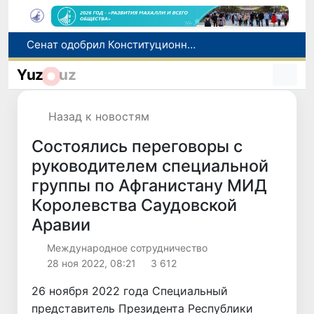
В Ташкенте задержали подозреваемых в распространении крупной партии наркотиков
В Узбекистане упростят назначение пенсий по инвалидности
Yuz
uz
До 10 августа студенты могут исправить отклоненные заявления на перевод в государственные вузы
Страны Центральной Азии одобрили проект автоматизированного учета воды в бассейне Сырдарьи
Назад к новостям
Сенат одобрил Конституционный закон о правовом статусе Администрации Президента Республики Узбекистан
Состоялись переговоры с
руководителем специальной
группы по Афганистану МИД
Королевства Саудовской
Аравии
Международное сотрудничество
28 ноя 2022, 08:21
3 612
26 ноября 2022 года Специальный
представитель Президента Республики