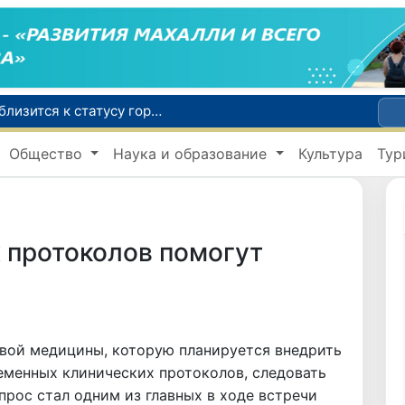
Самарканд расширит свои границы и приблизится к статусу города-миллионника
С 1 сентября пассажиры должны будут оплачивать проезд сразу при посадке в автобус
Общество
Наука и образование
Культура
Тур
В Сурхандарье пресечена деятельность подпольной группы, планировавшей теракты и выезд в Сирию
В Узбекистане упростят открытие бизнеса и расширят возможности выбора фамилии для ребенка
В Хорватии при столкновении грузового и пассажирского поездов пострадали 24 человека
 протоколов помогут
вой медицины, которую планируется внедрить
ременных клинических протоколов, следовать
прос стал одним из главных в ходе встречи