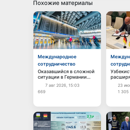
Похожие материалы
Международное
Междун
сотрудничество
сотрудн
Оказавшийся в сложной
Узбекис
ситуации в Германии
расшир
соотечественник
сотрудн
7 авг 2026, 15:03
23 июн
возвращен в Узбекистан
подгото
669
1 305
трудоус
специал