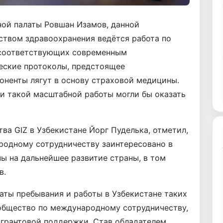
ной палаты Ровшан Изамов, данной
ством здравоохранения ведётся работа по
 соответствующих современным
еские протоколы, предстоящее
оненты лягут в основу страховой медицины.
 такой масштабной работы могли бы оказать
ва GIZ в Узбекистане Йорг Пуделька, отметил,
родному сотрудничеству заинтересовано в
ы на дальнейшее развитие страны, в том
в.
латы пребывания и работы в Узбекистане таких
 общество по международному сотрудничеству,
 грантовой поддержки. Став обладателем