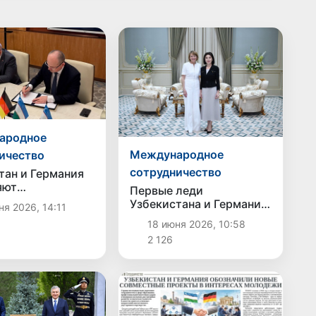
ародное
Международное
ичество
сотрудничество
тан и Германия
яют
Первые леди
ичество в сфере
Узбекистана и Германии
я 2026, 14:11
вки и
посетили
18 июня 2026, 10:58
тройства
Международный
истов
2 126
инклюзивный хаб в
Ташкенте