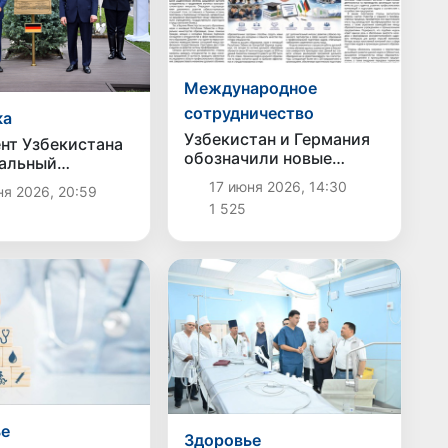
Международное
сотрудничество
ка
Узбекистан и Германия
нт Узбекистана
обозначили новые
альный
совместные проекты в
нт Германии
17 июня 2026, 14:30
я 2026, 20:59
интересах молодежи
и дерево на
1 525
очетных гостей
ье
Здоровье