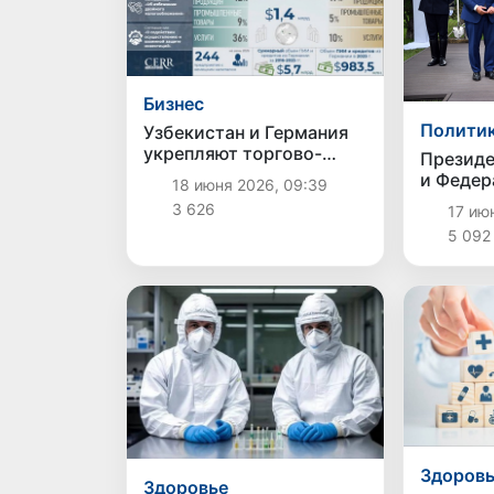
Бизнес
Полити
Узбекистан и Германия
укрепляют торгово-
Президе
инвестиционное
и Федер
18 июня 2026, 09:39
партнерство:
президе
3 626
17 июн
инфографика
посадил
5 092
Аллее п
Здоров
Здоровье