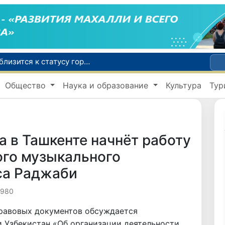
Самарканд расширит свои границы и приблизится к статусу города-миллионника
С 1 сентября пассажиры должны будут оплачивать проезд сразу при посадке в автобус
Общество
Наука и образование
Культура
Тур
В Сурхандарье пресечена деятельность подпольной группы, планировавшей теракты и выезд в Сирию
В Узбекистане упростят открытие бизнеса и расширят возможности выбора фамилии для ребенка
В Хорватии при столкновении грузового и пассажирского поездов пострадали 24 человека
а в Ташкенте начнёт работу
ого музыкального
са Раджаби
 980
равовых документов обсуждается
 Узбекистан «Об организации деятельности