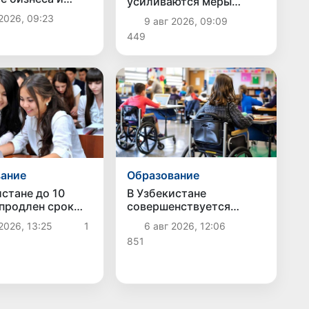
усиливаются меры
ят возможности
социальной защиты
2026, 09:23
9 авг 2026, 09:09
фамилии для
населения
449
Образование
ание
В Узбекистане
истане до 10
совершенствуется
 продлен срок
система инклюзивного
заявлений на
6 авг 2026, 12:06
2026, 13:25
1
образования для детей с
 и
851
особыми
овление в
образовательными
арственные вузы
потребностями