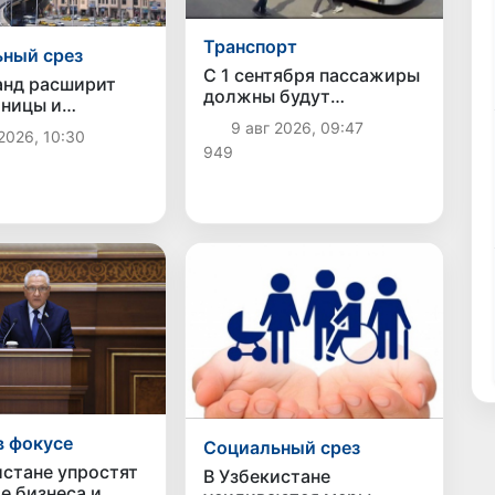
Транспорт
ный срез
С 1 сентября пассажиры
нд расширит
должны будут
аницы и
оплачивать проезд сразу
ится к статусу
9 авг 2026, 09:47
2026, 10:30
при посадке в автобус
миллионника
949
в фокусе
Социальный срез
истане упростят
В Узбекистане
е бизнеса и