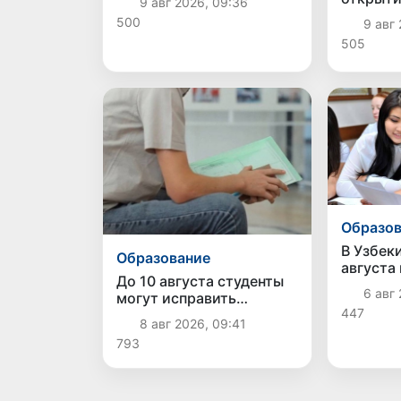
9 авг 2026, 09:36
планировавшей теракты
расшир
500
9 авг 
и выезд в Сирию
выбора 
505
ребенка
Образов
В Узбек
Образование
августа
До 10 августа студенты
подачи 
6 авг 
могут исправить
перевод
447
отклоненные заявления
восстан
8 авг 2026, 09:41
на перевод в
негосуд
793
государственные вузы