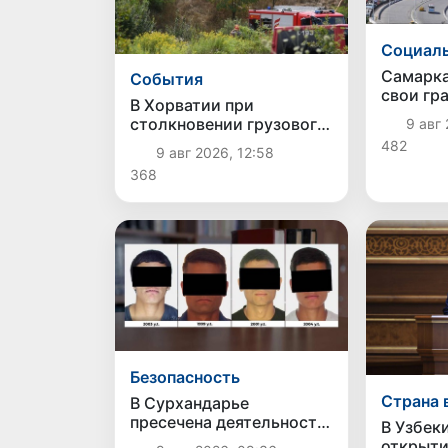
Социаль
Самарка
Cобытия
свои гр
В Хорватии при
приблиз
столкновении грузового
9 авг 
города-
и пассажирского
482
9 авг 2026, 12:58
поездов пострадали 24
368
человека
Безопасность
Страна 
В Сурхандарье
пресечена деятельность
В Узбек
подпольной группы,
открыти