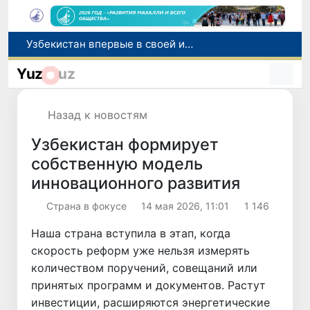
Число пользователей мобильного интернета в Узбекистане за 10 лет выросло в 4,3 раза
При содействии Генконсульства Узбекистана соотечественница, перенесшая инсульт в Алматы, вернулась на родину
Yuz
uz
В Ташкенте состоялось заседание Исполнительного комитета Федерации тяжелой атлетики Азии
Китай и Россия стали крупнейшими торговыми партнерами Узбекистана в первом полугодии 2026 года
Назад к новостям
Узбекистан впервые в своей истории примет престижную Международную олимпиаду по информатике IOI 2026
Узбекистан формирует
собственную модель
инновационного развития
Страна в фокусе
14 мая 2026, 11:01
1 146
Наша страна вступила в этап, когда
скорость реформ уже нельзя измерять
количеством поручений, совещаний или
принятых программ и документов. Растут
инвестиции, расширяются энергетические