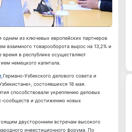
я одним из ключевых европейских партнеров
ъем взаимного товарооборота вырос на 13,2% и
ее время в республике осуществляют
тием немецкого капитала.
ги
Германо-Узбекского делового совета и
збекистане», состоявшихся 18 мая.
ятия способствовали укреплению деловых
с-сообществ и достижению новых
стоящим двусторонним встречам высокого
народного инвестиционного форума. По