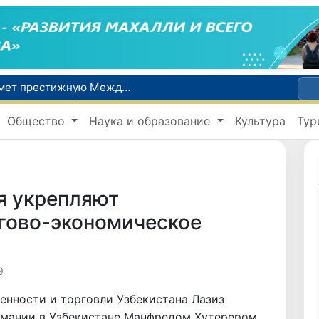
Узбекистан впервые в своей истории примет престижную Международную олимпиаду по информатике IOI 2026
Число пользователей мобильного интернета в Узбекистане за 10 лет выросло в 4,3 раза
При содействии Генконсульства Узбекистана соотечественница, перенесшая инсульт в Алматы, вернулась на родину
Общество
Наука и образование
Культура
Тур
В Ташкенте состоялось заседание Исполнительного комитета Федерации тяжелой атлетики Азии
Китай и Россия стали крупнейшими торговыми партнерами Узбекистана в первом полугодии 2026 года
я укрепляют
ргово-экономическое
9
енности и торговли Узбекистана Лазиз
рмании в Узбекистане Манфредом Хутерером.