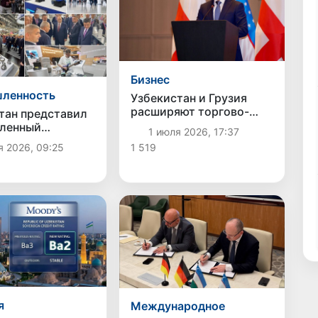
Бизнес
ленность
Узбекистан и Грузия
расширяют торгово-
тан представил
экономическое и
ленный
1 июля 2026, 17:37
инвестиционное
ал на выставке
1 519
я 2026, 09:25
сотрудничество в
РОМ-2026» в
рамках бизнес-форума в
нбурге
Тбилиси
я
Международное