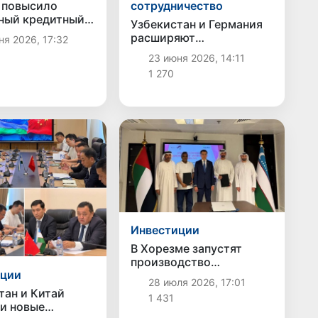
 повысило
сотрудничество
ный кредитный
Узбекистан и Германия
 Узбекистана до
расширяют
я 2026, 17:32
«Ba2»
сотрудничество в сфере
23 июня 2026, 14:11
подготовки и
1 270
трудоустройства
специалистов
Инвестиции
В Хорезме запустят
производство
иции
экологичного
28 июля 2026, 17:01
авиационного топлива
тан и Китай
1 431
на основе водородных
и новые
технологий