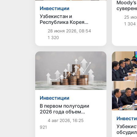
Moody’s
суверен
Инвестиции
рейтинг
Узбекистан и
25 июн
уровня 
Республика Корея
1 304
расширяют
28 июня 2026, 08:54
инвестиционное
1 320
партнерство:
достигнуты новые
стратегические
договоренности
Инвестиции
В первом полугодии
2026 года объем
инвестиций в
Инвест
4 авг 2026, 16:25
Узбекистане достиг
Узбекис
921
338,9 трлн сумов
обсудил