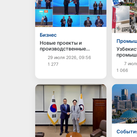
Бизнес
Промыш
Новые проекты и
производственные
Узбекис
связи: Узбекистан и
промыш
29 июля 2026, 09:56
Кыргызстан углубляют
потенци
7 июл
1 277
сотрудничество
«ИННОП
1 066
Екатери
Cобыти