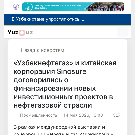
В Узбекистане усиливаются меры социальной защиты населения
В Узбекистане расширяются гарантии свободы предпринимательской деятельности
Yuz
uz
В Андижанской области произошло землетрясение магнитудой 3
В Сурхандарье пресечена деятельность подпольной группы, планировавшей теракты и выезд в Сирию
Назад к новостям
В Узбекистане упростят открытие бизнеса и расширят возможности выбора фамилии для ребенка
«Узбекнефтегаз» и китайская
корпорация Sinosure
договорились о
финансировании новых
инвестиционных проектов в
нефтегазовой отрасли
Промышленность
14 мая 2026, 13:00
1 527
В рамках международной выставки и
конференции «Нефть и газ Узбекистана -