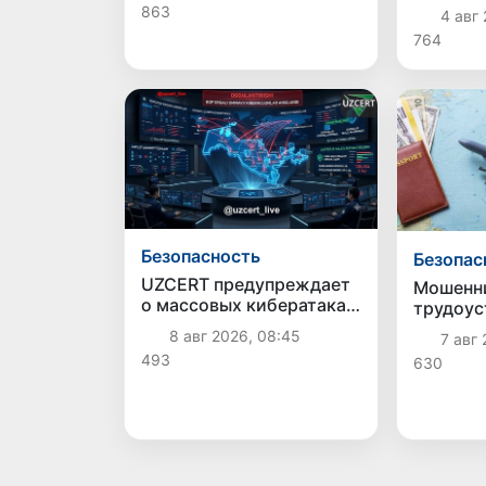
бюджет
863
4 авг 
штрафстоянках
через с
764
поддель
«кешбэ
Безопасность
Безопас
UZCERT предупреждает
Мошенни
о массовых кибератаках
трудоус
на госорганизации и
рубежом
8 авг 2026, 08:45
7 авг 
коммерческие
Каракал
493
630
структуры Узбекистана
Ташкент
новые с
гражда