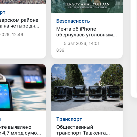
рт
зарском районе
Безопасность
а на четыре дня
Мечта об iPhone
ат движение на
обернулась уголовным
2026, 12:46
 Малой
делом: в Ташкенте
ой дороги
5 авг 2026, 14:01
задержали
839
подозреваемого в краже
дорогого смартфона
ы
Транспорт
нте выявлено
Общественный
 4,7 млрд сумов
транспорт Ташкента