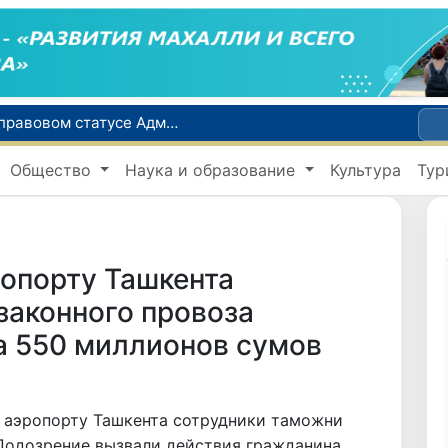
Сенат одобрил Конституционный закон о правовом статусе Администрации Президента Республики Узбекистан
В Ташкенте задержали подозреваемых в распространении крупной партии наркотиков
Общество
Наука и образование
Культура
Тур
сий по инвалидности
До 10 августа студенты могут исправить отклоненные заявления на перевод в государственные вузы
Страны Центральной Азии одобрили проект автоматизированного учета воды в бассейне Сырдарьи
опорту Ташкента
законного провоза
а 550 миллионов сумов
м аэропорту Ташкента сотрудники таможни
Подозрение вызвали действия гражданина