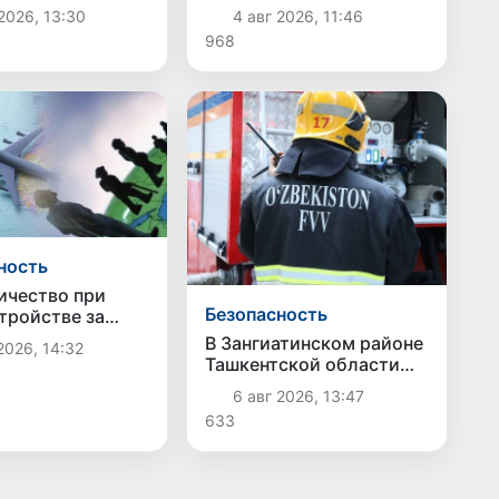
ных средств
пополнился еще 10
2026, 13:30
4 авг 2026, 11:46
хему с
современными
968
ными чеками и
электробусами
ком»
ность
чество при
Безопасность
тройстве за
: в
В Зангиатинском районе
2026, 14:32
пакстане и
Ташкентской области
е выявлены
произошёл пожар в
6 авг 2026, 13:47
лучаи обмана
магазине
н
633