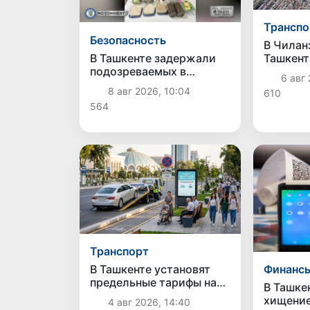
Транспо
Безопасность
В Чилан
В Ташкенте задержали
Ташкент
подозреваемых в
огранич
6 авг 
распространении
участке
8 авг 2026, 10:04
610
крупной партии
кольцев
564
наркотиков
Транспорт
В Ташкенте установят
Финанс
предельные тарифы на
В Ташке
эвакуацию автомобилей
хищение
4 авг 2026, 14:40
и их хранение на