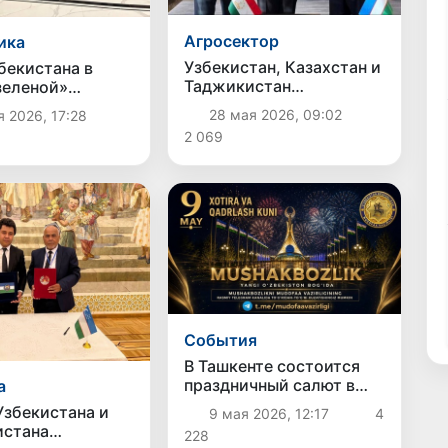
Агросектор
ика
Узбекистан, Казахстан и
бекистана в
Таджикистан
зеленой»
согласовали режим
ики представлен
28 мая 2026, 09:02
я 2026, 17:28
работы водохранилища
ународной
2 069
«Бахри-Точик» на лето
нции в Душанбе
2026 года
Cобытия
В Ташкенте состоится
праздничный салют в
а
честь Дня памяти и
Узбекистана и
9 мая 2026, 12:17
4
почестей
истана
228