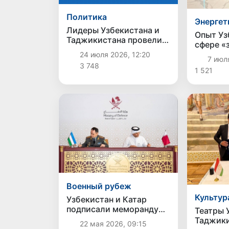
Политика
Энергет
Лидеры Узбекистана и
Опыт Уз
Таджикистана провели
сфере «
телефонный разговор
энергет
24 июля 2026, 12:20
7 июл
на межд
3 748
1 521
конфере
Военный рубеж
Культур
Узбекистан и Катар
подписали меморандум
Театры 
о военном
Таджик
22 мая 2026, 09:15
сотрудничестве