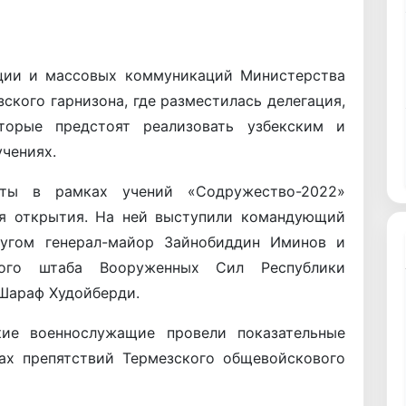
ии и массовых коммуникаций Министерства
ского гарнизона, где разместилась делегация,
торые предстоят реализовать узбекским и
чениях.
ты в рамках учений «Содружество-2022»
ия открытия. На ней выступили командующий
угом генерал-майор Зайнобиддин Иминов и
ьного штаба Вооруженных Сил Республики
Шараф Худойберди.
ие военнослужащие провели показательные
осах препятствий Термезского общевойскового