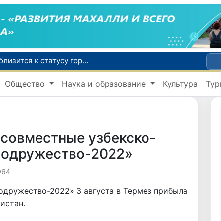
Самарканд расширит свои границы и приблизится к статусу города-миллионника
С 1 сентября пассажиры должны будут оплачивать проезд сразу при посадке в автобус
В Сурхандарье пресечена деятельность подпольной группы, планировавшей теракты и выезд в Сирию
Общество
Наука и образование
Культура
Тур
В Узбекистане упростят открытие бизнеса и расширят возможности выбора фамилии для ребенка
В Хорватии при столкновении грузового и пассажирского поездов пострадали 24 человека
 совместные узбекско-
Содружество-2022»
964
одружество-2022» 3 августа в Термез прибыла
истан.