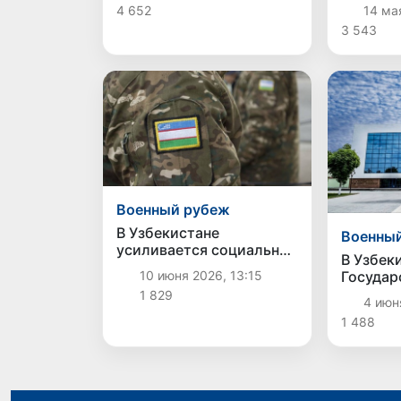
договор
4 652
14 мая
совмест
3 543
гастрол
Военный рубеж
В Узбекистане
Военны
усиливается социальная
В Узбек
защита военнослужащих
Государ
10 июня 2026, 13:15
истории
1 829
4 июн
искусст
1 488