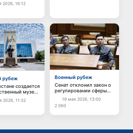
ились о
 2026, 16:12
ных проектах и
ях
Военный рубеж
й рубеж
Сенат отклонил закон о
истане создается
регулировании сферы
ственный музей
военной службы
 военного
19 мая 2026, 13:00
я 2026, 11:32
ва
2 060