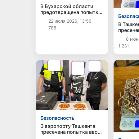
В Бухарской области
предотвращена попытка
Безопас
незаконного ввоза
22 июля 2026, 13:56
автозапчастей
В Ташке
788
стоимостью около 3,5
пресече
млрд сумов
незакон
8 июн
ювелирн
1 231
85 млн 
Безопасность
В аэропорту Ташкента
пресечена попытка ввоза
синтетических