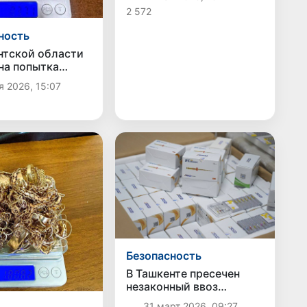
незаконного вывоза
2 572
культурных ценностей
ность
нтской области
на попытка
ного ввоза
я 2026, 15:07
ых изделий на
сумов
Безопасность
В Ташкенте пресечен
незаконный ввоз
медицинского
31 март 2026, 09:27