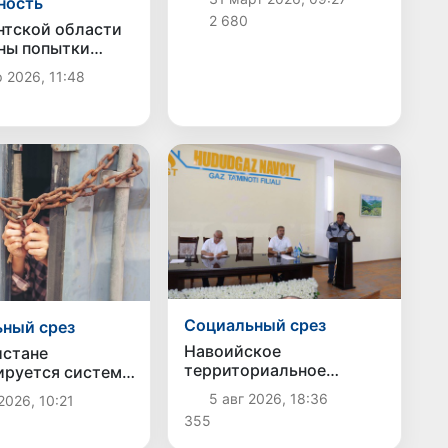
ность
оборудования на сумму
2 680
свыше 1 млрд сумов
нтской области
ны попытки
ного ввоза
 2026, 11:48
ых изделий на
коло 525 млн
Социальный срез
ный срез
Навоийское
истане
территориальное
руется система
подразделение
ия и поддержки
5 авг 2026, 18:36
2026, 10:21
движения «Юксалиш»
орговли людьми
355
провело общественные
слушания по вопросу