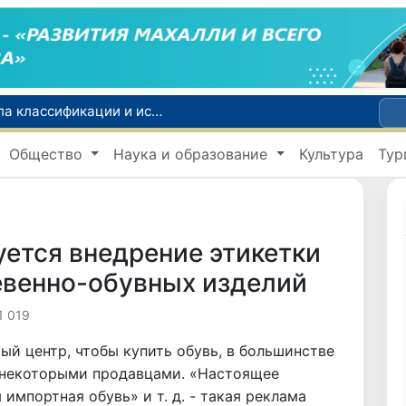
В Узбекистане установлены новые правила классификации и использования автомобильных дорог
В Узбекистане определен порядок перехода банков и МФО на исламскую банковскую деятельность
Общество
Наука и образование
Культура
Тур
В Узбекистане вводятся новые субсидии и сервисная поддержка для племенного животноводства
Узбекистан и Великобритания рассматривают вопрос запуска прямых авиарейсов по маршруту «Ташкент - Манчестер»
Выходные в Узбекистане будут жаркими: воздух прогреется до +42 градусов
уется внедрение этикетки
евенно-обувных изделий
1 019
ый центр, чтобы купить обувь, в большинстве
 некоторыми продавцами. «Настоящее
импортная обувь» и т. д. - такая реклама