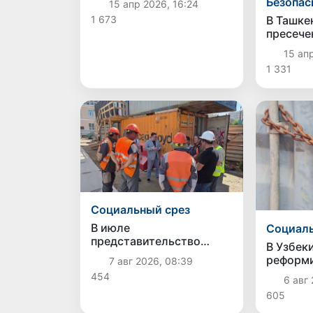
Безопас
15 апр 2026, 16:24
наркотиков под видом
1 673
В Ташке
спортивных добавок
пресече
незакон
15 апр
ювелирн
1 331
сумму о
сумов
Социальный срез
В июле
Социаль
представительство
В Узбек
Агентства миграции в
реформи
7 авг 2026, 08:39
Москве оказало помощь
выявлен
454
6 авг 
более 1,8 тысячам
жертв т
граждан Узбекистана
605