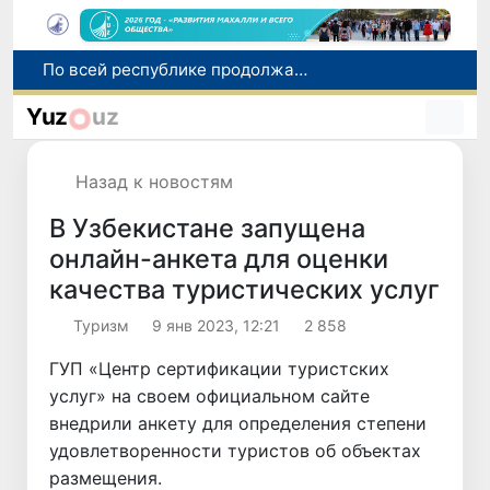
Оказавшийся в сложной ситуации в Германии соотечественник возвращен в Узбекистан
В Узбекистане определили порядок создания и эксплуатации платных автодорог
Yuz
uz
Мошенничество при трудоустройстве за рубежом: в Каракалпакстане и Ташкенте выявлены новые случаи обмана граждан
В Сенате состоялась встреча с представителем Госдепартамента США
Назад к новостям
По всей республике продолжаются мероприятия в рамках акции «Актуальные 40 дней»
В Узбекистане запущена
онлайн-анкета для оценки
качества туристических услуг
Туризм
9 янв 2023, 12:21
2 858
ГУП «Центр сертификации туристских
услуг» на своем официальном сайте
внедрили анкету для определения степени
удовлетворенности туристов об объектах
размещения.