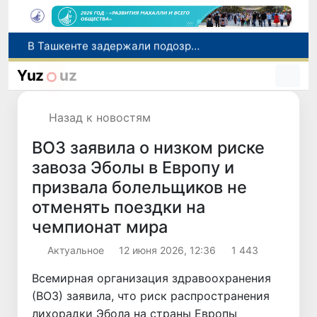
В Ташкенте задержали подозреваемых в распространении крупной партии наркотиков
В Узбекистане упростят назначение пенсий по инвалидности
Yuz
uz
До 10 августа студенты могут исправить отклоненные заявления на перевод в государственные вузы
Страны Центральной Азии одобрили проект автоматизированного учета воды в бассейне Сырдарьи
Назад к новостям
Сенат одобрил Конституционный закон о правовом статусе Администрации Президента Республики Узбекистан
ВОЗ заявила о низком риске
завоза Эболы в Европу и
призвала болельщиков не
отменять поездки на
чемпионат мира
Актуальное
12 июня 2026, 12:36
1 443
Всемирная организация здравоохранения
(ВОЗ) заявила, что риск распространения
лихорадки Эбола на страны Европы