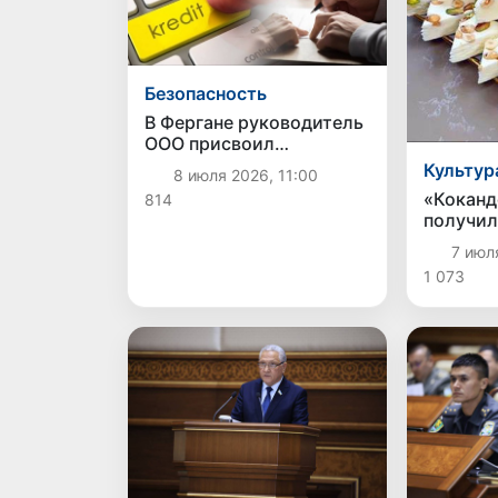
Безопасность
В Фергане руководитель
ООО присвоил
кредитные средства на
Культур
8 июля 2026, 11:00
сумму 1,5 млрд сумов
«Коканд
814
получил
географ
7 июл
указани
1 073