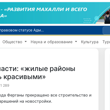
Сенат одобрил Конституционный закон о правовом статусе Администрации Президента Республики Узбекистан
В Ташкенте задержали подозреваемых в распространении крупной партии наркотиков
Общество
Наука и образование
Культура
Тур
сий по инвалидности
До 10 августа студенты могут исправить отклоненные заявления на перевод в государственные вузы
Страны Центральной Азии одобрили проект автоматизированного учета воды в бассейне Сырдарьи
ласти: «жилые районы
ь красивыми»
1 289
ода Ферганы прекращено все строительство и
зрешений на новостройки.