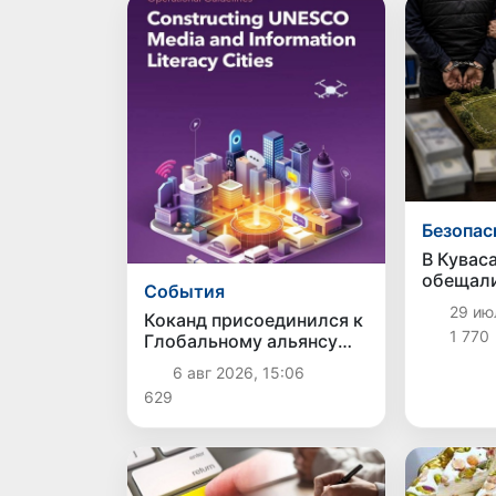
Безопас
В Кувас
обещали
Cобытия
сотки з
29 ию
Коканд присоединился к
5 тысяч
1 770
Глобальному альянсу
ЮНЕСКО по медиа- и
6 авг 2026, 15:06
информационной
629
грамотности