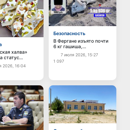
Безопасность
В Фергане изъято почти
а
6 кг гашиша,
спрятанного в куче
ская халва»
7 июля 2026, 15:27
щебня
а статус
1 097
ического
я 2026, 16:04
я