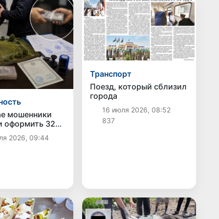
Транспорт
Поезд, который сблизил
города
ность
16 июля 2026, 08:52
ае мошенники
837
 оформить 32
емли и похитили
ля 2026, 09:44
 долларов