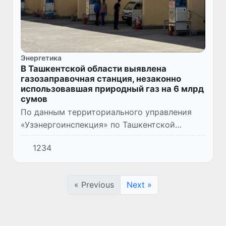
Энергетика
В Ташкентской области выявлена
газозаправочная станция, незаконно
использовавшая природный газ на 6 млрд
сумов
По данным территориального управления
«Узэнергоинспекция» по Ташкентской
области, совместно с сотрудниками
1234
Государственной службы безопасности была
проведена проверка, в ходе котор...
« Previous
Next »