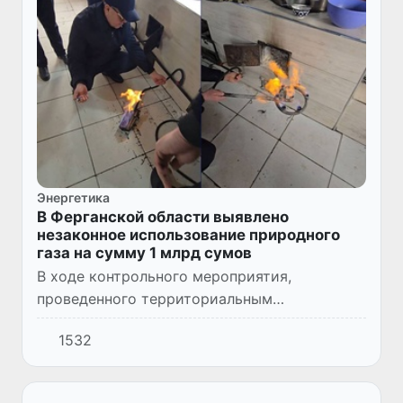
Энергетика
В Ферганской области выявлено
незаконное использование природного
газа на сумму 1 млрд сумов
В ходе контрольного мероприятия,
проведенного территориальным
управлением «O‘zenergoinspeksiya» в
1532
Ферганской области, в Дангараском районе
на объекте, принадлежащем семейному
предп...