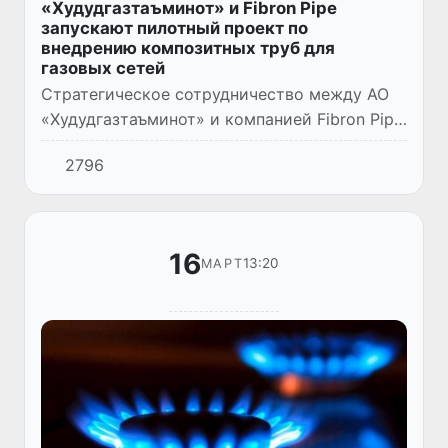
«Худудгазтаъминот» и Fibron Pipe
запускают пилотный проект по
внедрению композитных труб для
газовых сетей
Стратегическое сотрудничество между АО
«Худудгазтаъминот» и компанией Fibron Pipe
вышло на новый этап. Стороны официально
2796
подписали грантовое соглашение, дав старт
практической фаз...
16
13:20
МАРТ