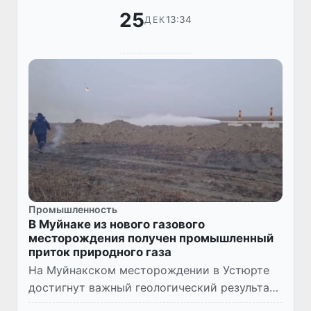
25
13:34
ДЕК
Промышленность
В Муйнаке из нового газового
месторождения получен промышленный
приток природного газа
На Муйнакском месторождении в Устюрте
достигнут важный геологический результат:
с третьей разведочной скважины получен