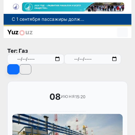
В Сурхандарье пресечена деятельность подпольной группы, планировавшей теракты и выезд в Сирию
В Узбекистане упростят открытие бизнеса и расширят возможности выбора фамилии для ребенка
Yuz
uz
В Узбекистане усиливаются меры социальной защиты населения
Самарканд расширит свои границы и приблизится к статусу города-миллионника
Тег: Газ
С 1 сентября пассажиры должны будут оплачивать проезд сразу при посадке в автобус
08
15:20
ИЮНЯ