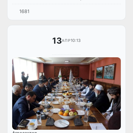
представителями Национального торгового
1681
совета Швеции (Kommerskollegium) -
заместителем директора департамента
торгов...
13
10:13
АПР
Агросектор