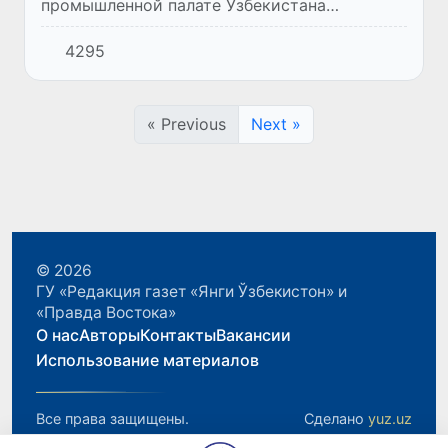
промышленной палате Узбекистана
состоялась двусторонняя встреча с
4295
участием делегации во главе с
руководителем Департамента торговли и
экономики пров...
« Previous
Next »
© 2026
ГУ «Редакция газет «Янги Ўзбекистон» и
«Правда Востока»
О нас
Авторы
Контакты
Вакансии
Использование материалов
Все права защищены.
Сделано
yuz.uz