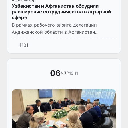
Узбекистан и Афганистан обсудили
расширение сотрудничества в аграрной
сфере
В рамках рабочего визита делегации
Андижанской области в Афганистан
состоялась встреча с участием министра
4101
сельского хозяйства, ирригации и
животноводства Афганистана Мавлави
Аттау...
06
10:11
АПР