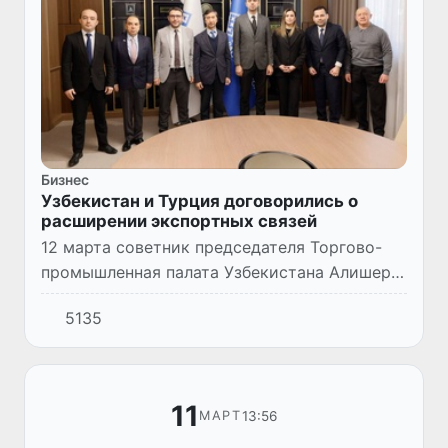
Бизнес
Узбекистан и Турция договорились о
расширении экспортных связей
12 марта советник председателя Торгово-
промышленная палата Узбекистана Алишер
Шайхов провел встречу с делегацией
5135
Ассамблея экспортеров Турции (TİM) во
главе с менеджером по глобаль...
11
13:56
МАРТ