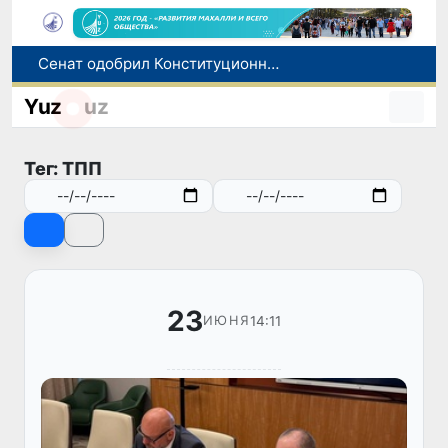
Сенат одобрил Конституционный закон о правовом статусе Администрации Президента Республики Узбекистан
В Ташкенте задержали подозреваемых в распространении крупной партии наркотиков
Yuz
uz
В Узбекистане упростят назначение пенсий по инвалидности
До 10 августа студенты могут исправить отклоненные заявления на перевод в государственные вузы
Тег: ТПП
Страны Центральной Азии одобрили проект автоматизированного учета воды в бассейне Сырдарьи
23
14:11
ИЮНЯ