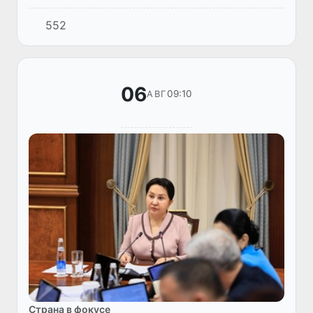
этап национального развития», официально
552
давшая старт месячнику Целей устойчивого
развития.
06
09:10
АВГ
Страна в фокусе