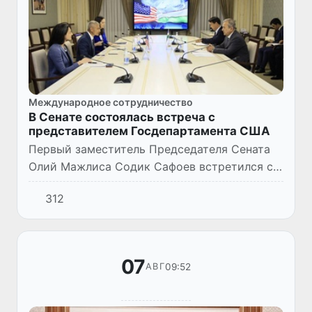
Международное сотрудничество
В Сенате состоялась встреча с
представителем Госдепартамента США
Первый заместитель Председателя Сената
Олий Мажлиса Содик Сафоев встретился с
помощником Государственного секретаря
312
США по делам Южной и Центральной Азии
Самиром Полом Капуром.
07
09:52
АВГ