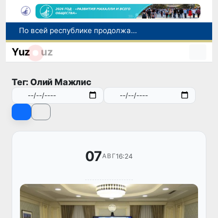
Оказавшийся в сложной ситуации в Германии соотечественник возвращен в Узбекистан
В Узбекистане определили порядок создания и эксплуатации платных автодорог
Yuz
uz
Мошенничество при трудоустройстве за рубежом: в Каракалпакстане и Ташкенте выявлены новые случаи обмана граждан
В Сенате состоялась встреча с представителем Госдепартамента США
Тег: Олий Мажлис
По всей республике продолжаются мероприятия в рамках акции «Актуальные 40 дней»
07
16:24
АВГ