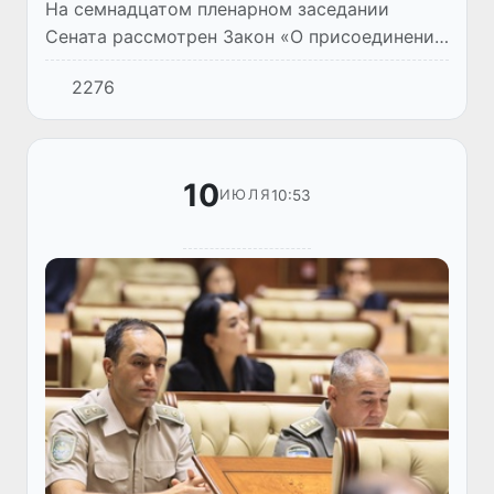
На семнадцатом пленарном заседании
Сената рассмотрен Закон «О присоединении
Республики Узбекистан к Женевскому акту
2276
Лиссабонского соглашения о наименованиях
мест происхождения и ге...
10
10:53
ИЮЛЯ