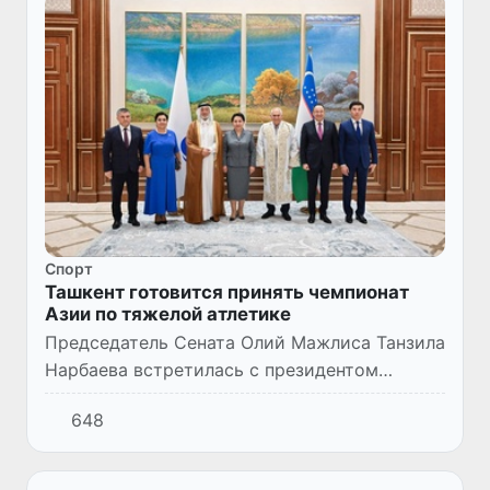
Спорт
Ташкент готовится принять чемпионат
Азии по тяжелой атлетике
Председатель Сената Олий Мажлиса Танзила
Нарбаева встретилась с президентом
Международной федерации тяжелой
648
атлетики Мохамедом Джалудом аль-
Шаммари и президентом Азиатской
федераци...