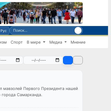
Рус
изм
Спорт
В мире
Медиа
Мнение
ил мавзолей Первого Президента нашей
 города Самарканда.