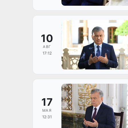
10
АВГ
17:12
17
МАЯ
12:31