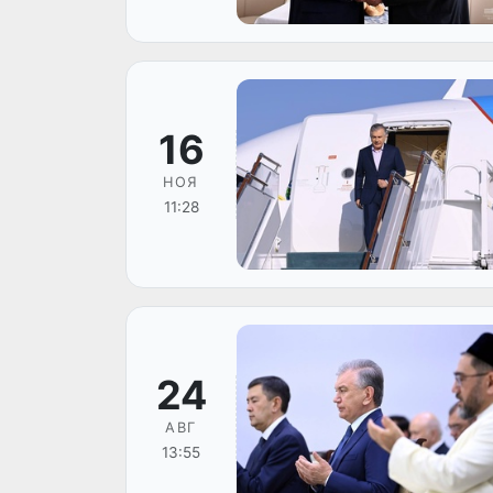
16
НОЯ
11:28
24
АВГ
13:55