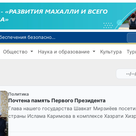
В Узбекистане вводится новая система обеспечения безопасности продукции
Узбекистан и JICA обсудили развитие свободных экономических зон и привлечение инвестиций
Общество
Наука и образование
Культура
Тур
В Узбекистане создадут единую систему надзора за безопасностью непродовольственных товаров
UZCERT предупреждает о массовых кибератаках на госорганизации и коммерческие структуры Узбекистана
В Узбекистане усилят пенсионные гарантии для военнослужащих и членов их семей
Политика
Почтена память Первого Президента
Глава нашего государства Шавкат Мирзиёев посет
страны Ислама Каримова в комплексе Хазрати Хизр