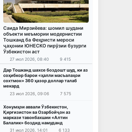
Саида Мирзиёева: шомил шудани
объекти меъмории модернистии
Тошканд ба Феҳристи мероси
ҷаҳонии ЮНЕСКО пирӯзии бузурги
Ӯзбекистон аст
27 июл 2026, 08:40
9 415
Дар Тошканд шахсе боздошт шуд, ки аз
соҳибкор барои «ҳалли масъалаҳои
сохтмон» 360 ҳазор доллар талаб
мекард
23 июл 2026, 09:06
7 575
Хонумҳои аввали Ӯзбекистон,
Қирғизистон ва Озарбойҷон аз
маркази тавонбахшии «Алтин
Балалик» боздид намуданд
31 июл 2026, 14:01
6 133