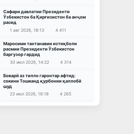
Сафари давлатии Президенти
Ӯзбекистон ба Қирғизистон ба анҷом
расид
1 авг 2026, 18:13
4 411
Маросими тантанавии истиқболи
расмии Президенти Ӯзбекистон
баргузор гардид
30 июл 2026, 14:22
4 314
Боварӣ аз тилло гаронтар афтид:
сокини Тошканд қурбонии қаллобӣ
шуд
23 июл 2026, 16:18
4 265