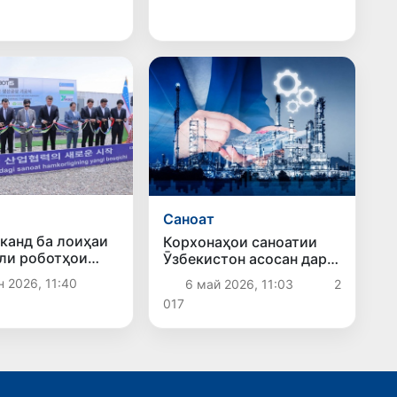
Саноат
канд ба лоиҳаи
Корхонаҳои саноатии
ли роботҳои
Ӯзбекистон асосан дар
нанд ва ҷузъҳои
кадом самтҳо фаъолият
н 2026, 11:40
6 май 2026, 11:03
2
 ҷониби ширкати
мекунанд?
017
 оғоз ёфт