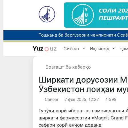
Yuz
uz
Сиёсат
Иқтисод
Ҷа
Бозгашт ба хабарҳо
Ширкати дорусозии Ми
Ӯзбекистон лоиҳаи му
Саноат
7 фев 2025, 12:37
4 599
Гурӯҳи корӣ иборат аз намояндагони 
ширкати фармасевтии «Magnit Grand 
сафари корӣ анҷом доданд.