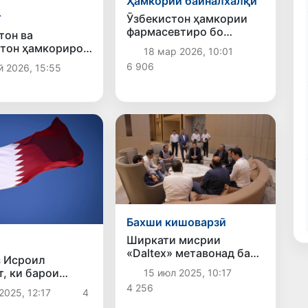
Ҳамкории байналхалқӣ
т
Ӯзбекистон ҳамкории
фармасевтиро бо
тон ва
ширкати ҷопонии MITSUI
тон ҳамкориро
18 мар 2026, 10:01
& Co., LTD густариш
аи фарматсевтӣ
6 906
й 2026, 15:55
медиҳад
и нав мебароранд
Бахши кишоварзӣ
Ширкати мисрии
о
«Daltex» метавонад ба
з Исроил
рушди картошкапарварӣ
т, ки барои
15 июл 2025, 10:17
дар Ӯзбекистон
рии сулҳ дар
4 256
мусоидат кунад
2025, 12:17
4
афолати хаттӣ