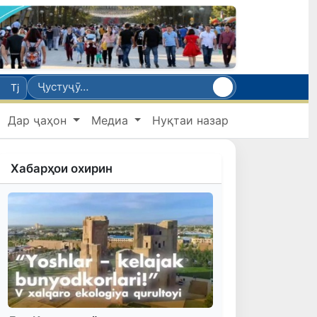
Tj
Дар ҷаҳон
Медиа
Нуқтаи назар
Хабарҳои охирин