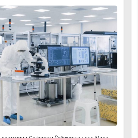
о дастгирии Сафорати Ӯзбекистон дар Миср