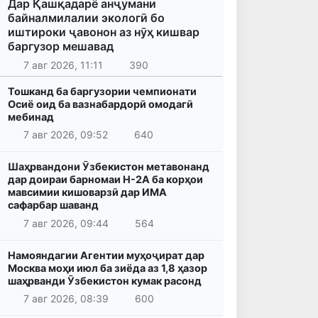
Дар Қашқадарё анҷумани
байналмилалии экологӣ бо
иштироки ҷавонон аз нӯҳ кишвар
баргузор мешавад
7 авг 2026, 11:11
390
Тошканд ба баргузории чемпионати
Осиё оид ба вазнабардорӣ омодагӣ
мебинад
7 авг 2026, 09:52
640
Шаҳрвандони Ӯзбекистон метавонанд
дар доираи барномаи H-2A ба корҳои
мавсимии кишоварзӣ дар ИМА
сафарбар шаванд
7 авг 2026, 09:44
564
Намояндагии Агентии муҳоҷират дар
Москва моҳи июл ба зиёда аз 1,8 ҳазор
шаҳрванди Ӯзбекистон кумак расонд
7 авг 2026, 08:39
600