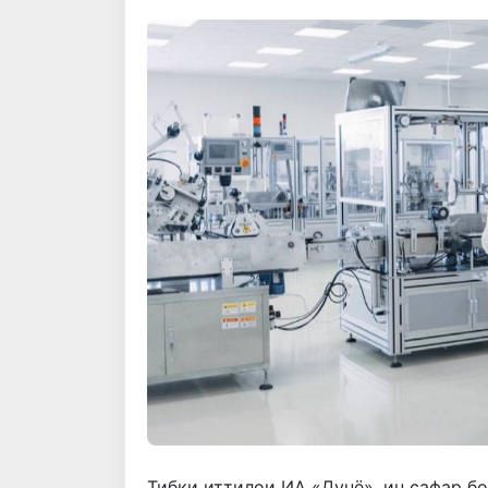
Тибқи иттилои ИА «Дунё», ин сафар б