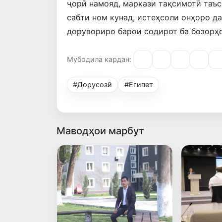
ҷорӣ намояд, маркази тақсимотӣ таъс
сабти ном кунад, истеҳсоли онҳоро д
дорувориро барои содирот ба бозорҳ
Мубодила кардан:
#Дорусозӣ
#Египет
Маводҳои марбут