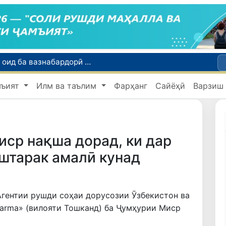
Тошканд ба баргузории чемпионати Осиё оид ба вазнабардорӣ омодагӣ мебинад
Шаҳрвандони Ӯзбекистон метавонанд дар доираи барномаи H-2A ба корҳои мавсимии кишоварзӣ дар ИМА сафарбар шаванд
мъият
Илм ва таълим
Фарҳанг
Сайёҳӣ
Варзиш
Намояндагии Агентии муҳоҷират дар Москва моҳи июл ба зиёда аз 1,8 ҳазор шаҳрванди Ӯзбекистон кумак расонд
Дастаи мунтахаби Ӯзбекистон ба даври чорякниҳоии «Бозиҳои Оянда – 2026» дар Остона роҳ ёфт
Дар Қашқадарё анҷумани байналмилалии экологӣ бо иштироки ҷавонон аз нӯҳ кишвар баргузор мешавад
ср нақша дорад, ки дар
штарак амалӣ кунад
Агентии рушди соҳаи дорусозии Ӯзбекистон ва
Farma» (вилояти Тошканд) ба Ҷумҳурии Миср