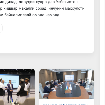
ис диҳад, доруҳои худро дар Ӯзбекистон
ар кишвар маҳаллӣ созад, инчунин маҳсулоти
ои байналмилалӣ омода намояд.