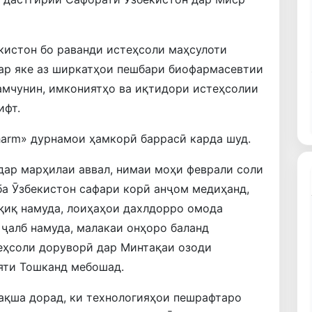
кистон бо раванди истеҳсоли маҳсулоти
дар яке аз ширкатҳои пешбари биофармасевтии
амчунин, имкониятҳо ва иқтидори истеҳсолии
ифт.
harm» дурнамои ҳамкорӣ баррасӣ карда шуд.
дар марҳилаи аввал, нимаи моҳи феврали соли
ба Ӯзбекистон сафари корӣ анҷом медиҳанд,
қиқ намуда, лоиҳаҳои дахлдорро омода
 ҷалб намуда, малакаи онҳоро баланд
еҳсоли доруворӣ дар Минтақаи озоди
яти Тошканд мебошад.
ақша дорад, ки технологияҳои пешрафтаро