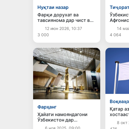
Нуқтаи назар
Тиҷора
Фарқи дорухат ва
Ӯзбекис
тавсиянома дар чист ва
Афғонис
фарқ кардани онҳо то чӣ
дар соҳ
12 июн 2026, 10:37
14 ма
андоза муҳим аст?
ба сатҳ
3 000
4 064
Воқеаҳ
Фарҳанг
Қатар а
Ҳайати намояндагони
хостаас
Ӯзбекистон дар
барқаро
8 окт 
маросими ифтитоҳи
Ғазза к
6 ноя 2025, 09:00
476