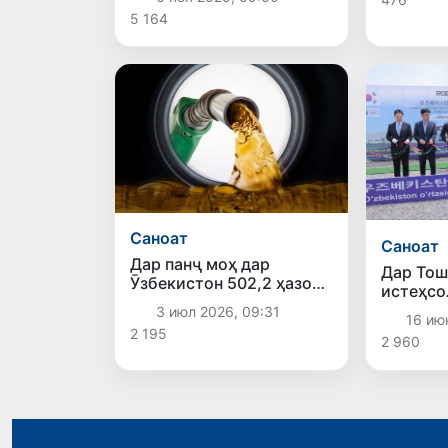
Осорхонаи бузурги Миср
диҳад
5 164
иштирок намуд
Саноат
Саноат
Дар панҷ моҳ дар
Дар Тош
Ӯзбекистон 502,2 ҳазор
истеҳсо
тонна бензин истеҳсол
инсонмо
3 июл 2026, 09:31
16 ию
шудааст
онҳо аз
2 195
2 960
ROBOTIS