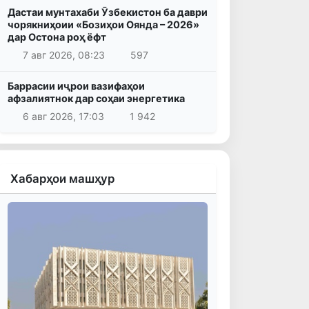
Дастаи мунтахаби Ӯзбекистон ба даври
чорякниҳоии «Бозиҳои Оянда – 2026»
дар Остона роҳ ёфт
7 авг 2026, 08:23
597
Баррасии иҷрои вазифаҳои
афзалиятнок дар соҳаи энергетика
6 авг 2026, 17:03
1 942
Хабарҳои машҳур