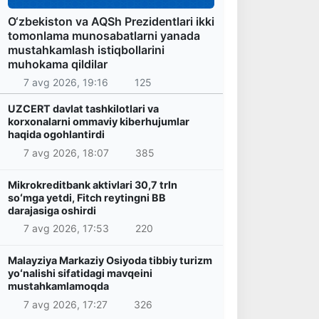
O‘zbekiston va AQSh Prezidentlari ikki
tomonlama munosabatlarni yanada
mustahkamlash istiqbollarini
muhokama qildilar
7 avg 2026, 19:16
125
UZCERT davlat tashkilotlari va
korxonalarni ommaviy kiberhujumlar
haqida ogohlantirdi
7 avg 2026, 18:07
385
Mikrokreditbank aktivlari 30,7 trln
soʻmga yetdi, Fitch reytingni BB
darajasiga oshirdi
7 avg 2026, 17:53
220
Malayziya Markaziy Osiyoda tibbiy turizm
yoʻnalishi sifatidagi mavqeini
mustahkamlamoqda
7 avg 2026, 17:27
326