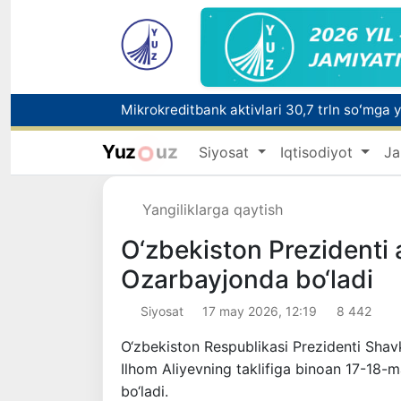
Yuz
uz
Siyosat
Iqtisodiyot
Ja
Polshadagi elchixona ko‘magida ona va bol
Yangiliklarga qaytish
O‘zbekiston Prezidenti a
Ozarbayjonda bo‘ladi
Siyosat
17 may 2026, 12:19
8 442
O‘zbekiston Respublikasi Prezidenti Shav
Ilhom Aliyevning taklifiga binoan 17-18-m
bo‘ladi.