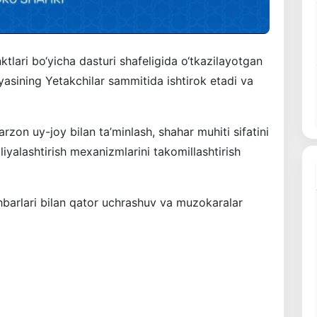
tlari bo‘yicha dasturi shafeligida o‘tkazilayotgan
asining Yetakchilar sammitida ishtirok etadi va
arzon uy-joy bilan ta’minlash, shahar muhiti sifatini
liyalashtirish mexanizmlarini takomillashtirish
rahbarlari bilan qator uchrashuv va muzokaralar