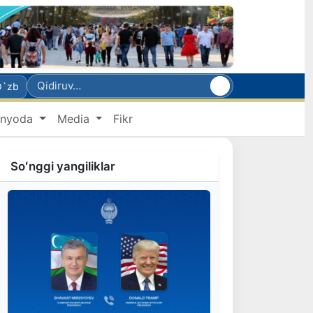
O`zb
nyoda
Media
Fikr
Soʻnggi yangiliklar