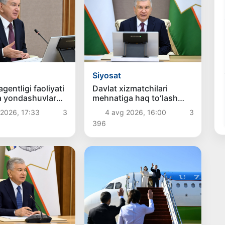
Siyosat
gentligi faoliyati
Davlat xizmatchilari
a yondashuvlar
mehnatiga haq toʻlash
ashkil etiladi
tizimini takomillashtirish
2026, 17:33
3
4 avg 2026, 16:00
3
boʻyicha takliflar koʻrib
396
chiqildi