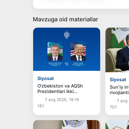
Mavzuga oid materiallar
Siyosat
Siyosat
O‘zbekiston va AQSh
Sunʼiy in
Prezidentlari ikki
rivojlant
tomonlama
ustuvor 
7 avg 2026, 19:16
7 avg 
munosabatlarni yanada
belgiland
161
707
mustahkamlash
istiqbollarini muhokama
qildilar