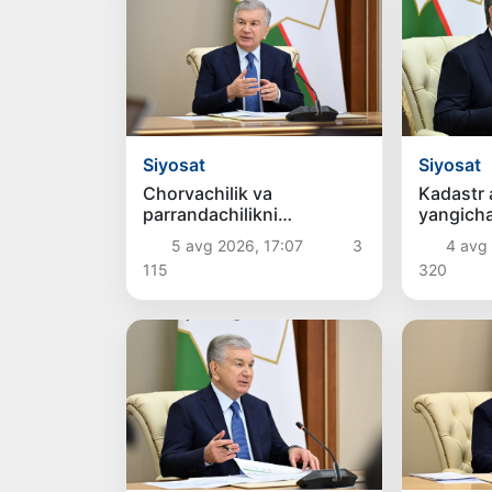
Siyosat
Siyosat
Chorvachilik va
Kadastr a
parrandachilikni
yangich
rivojlantirish chora-
asosida t
5 avg 2026, 17:07
3
4 avg 
tadbirlari muhokama
115
320
qilindi