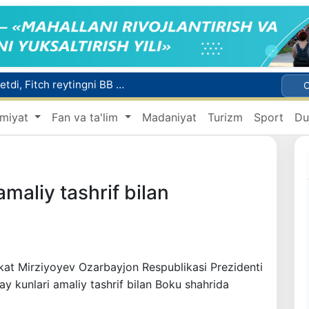
Mikrokreditbank aktivlari 30,7 trln soʻmga yetdi, Fitch reytingni BB darajasiga oshirdi
Malayziya Markaziy Osiyoda tibbiy turizm yoʻnalishi sifatidagi mavqeini mustahkamlamoqda
miyat
Fan va ta'lim
Madaniyat
Turizm
Sport
Du
a Vatanga qaytarildi
Namangan shahrining sobiq hokimi Anvar Otaxodjayevga nisbatan 11 yilga ozodlikdan mahrum qilish jazosi tayinlandi
UZCERT davlat tashkilotlari va korxonalarni ommaviy kiberhujumlar haqida ogohlantirdi
maliy tashrif bilan
kat Mirziyoyev Ozarbayjon Respublikasi Prezidenti
ay kunlari amaliy tashrif bilan Boku shahrida