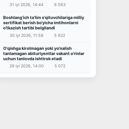
31 iyl 2026, 14:44
6 563
Boshlang‘ich ta’lim o‘qituvchilariga milliy
sertifikat berish bo‘yicha imtihonlarni
o‘tkazish tartibi belgilandi
30 iyl 2026, 11:58
5 922
O‘qishga kirolmagan yoki yo‘nalish
tanlamagan abituriyentlar vakant o‘rinlar
uchun tanlovda ishtirok etadi
29 iyl 2026, 14:00
5 072