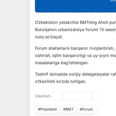
O‘zbekiston yetakchisi BMTning Aholi punk
Butunjahon urbanizatsiya forumi 13-sessiy
nutq so‘zlaydi.
Forum shaharlarni barqaror rivojlantirish, 
oshirish, iqlim barqarorligi va uy-joyni mo
masalalariga bag‘ishlangan.
Tashrif doirasida xorijiy delegatsiyalar 
o‘tkazilishi ko‘zda tutilgan.
Ulashish:
#Prezident
#BMT
#Forum