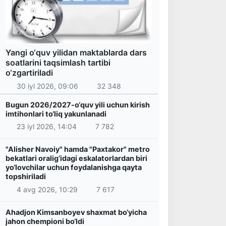
Yangi o‘quv yilidan maktablarda dars
soatlarini taqsimlash tartibi
o‘zgartiriladi
30 iyl 2026, 09:06
32 348
Bugun 2026/2027-o‘quv yili uchun kirish
imtihonlari to‘liq yakunlanadi
23 iyl 2026, 14:04
7 782
"Alisher Navoiy" hamda "Paxtakor" metro
bekatlari oralig‘idagi eskalatorlardan biri
yo‘lovchilar uchun foydalanishga qayta
topshiriladi
4 avg 2026, 10:29
7 617
Ahadjon Kimsanboyev shaxmat bo‘yicha
jahon chempioni bo‘ldi