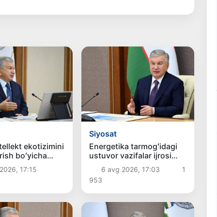
Siyosat
tellekt ekotizimini
Energetika tarmogʻidagi
irish boʻyicha
ustuvor vazifalar ijrosi
vazifalar
koʻrib chiqildi
2026, 17:15
6 avg 2026, 17:03
1
i
953