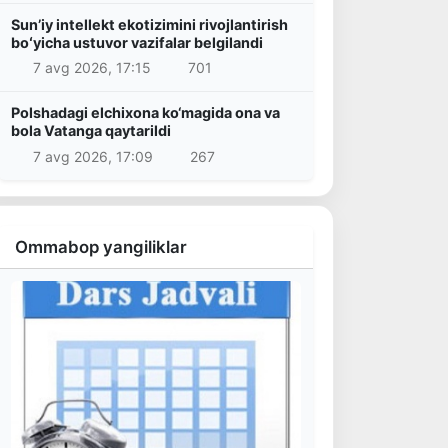
Sunʼiy intellekt ekotizimini rivojlantirish
boʻyicha ustuvor vazifalar belgilandi
7 avg 2026, 17:15
701
Polshadagi elchixona ko‘magida ona va
bola Vatanga qaytarildi
7 avg 2026, 17:09
267
Ommabop yangiliklar