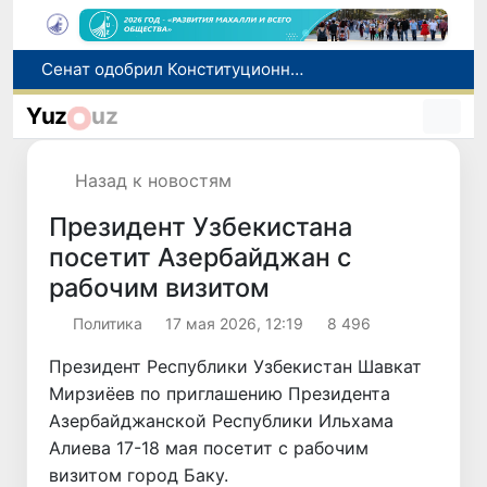
В Ташкенте задержали подозреваемых в распространении крупной партии наркотиков
В Узбекистане упростят назначение пенсий по инвалидности
Yuz
uz
До 10 августа студенты могут исправить отклоненные заявления на перевод в государственные вузы
Страны Центральной Азии одобрили проект автоматизированного учета воды в бассейне Сырдарьи
Назад к новостям
Сенат одобрил Конституционный закон о правовом статусе Администрации Президента Республики Узбекистан
Президент Узбекистана
посетит Азербайджан с
рабочим визитом
Политика
17 мая 2026, 12:19
8 496
Президент Республики Узбекистан Шавкат
Мирзиёев по приглашению Президента
Азербайджанской Республики Ильхама
Алиева 17-18 мая посетит с рабочим
визитом город Баку.