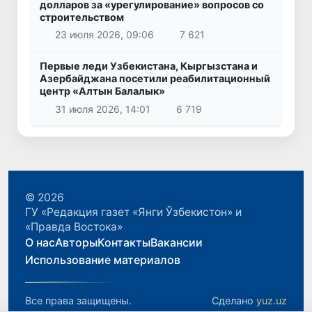
долларов за «урегулирование» вопросов со
строительством
23 июля 2026, 09:06
7 621
Первые леди Узбекистана, Кыргызстана и
Азербайджана посетили реабилитационный
центр «Алтын Балалык»
31 июля 2026, 14:01
6 719
© 2026
ГУ «Редакция газет «Янги Ўзбекистон» и
«Правда Востока»
О нас
Авторы
Контакты
Вакансии
Использование материалов
Все права защищены.
Сделано
yuz.uz