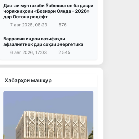
Дастаи мунтахаби Ӯзбекистон ба даври
чорякниҳоии «Бозиҳои Оянда – 2026»
дар Остона роҳ ёфт
7 авг 2026, 08:23
876
Баррасии иҷрои вазифаҳои
афзалиятнок дар соҳаи энергетика
6 авг 2026, 17:03
2 545
Хабарҳои машҳур