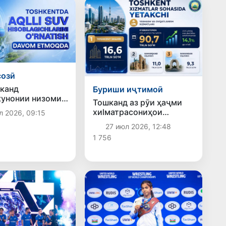
созӣ
канд
Буриши иҷтимоӣ
унонии низоми
Тошканд аз рӯи ҳаҷми
ти об идома
хиlматрасониҳои
л 2026, 09:15
қариб 175 ҳазор
ҷойгиронӣ ва хӯрокворӣ
27 июл 2026, 12:48
накҳои
дар ҷои аввал қарор
д» насб шудааст
1 756
гирифт