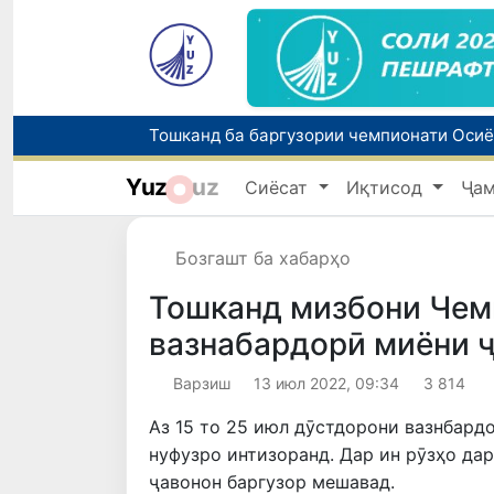
Yuz
uz
Сиёсат
Иқтисод
Ҷа
Бозгашт ба хабарҳо
Тошканд мизбони Чем
вазнабардорӣ миёни 
Варзиш
13 июл 2022, 09:34
3 814
Аз 15 то 25 июл дӯстдорони вазнбард
нуфузро интизоранд. Дар ин рӯзҳо да
ҷавонон баргузор мешавад.