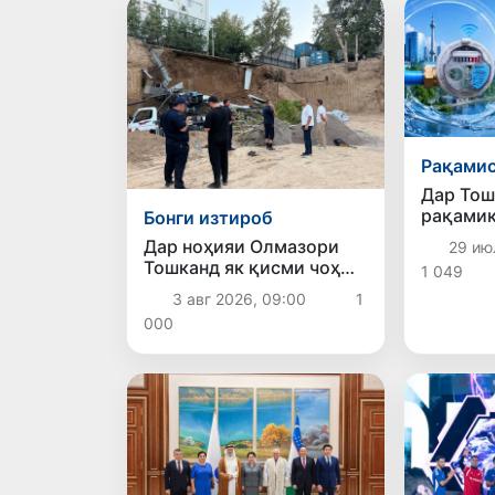
Рақами
Дар Тош
рақамик
Бонги изтироб
таъмино
Дар ноҳияи Олмазори
29 ию
дорад: 
Тошканд як қисми чоҳ
1 049
ҳисобку
фурӯ рехт: комиссияи
«ақлман
3 авг 2026, 09:00
1
махсус
000