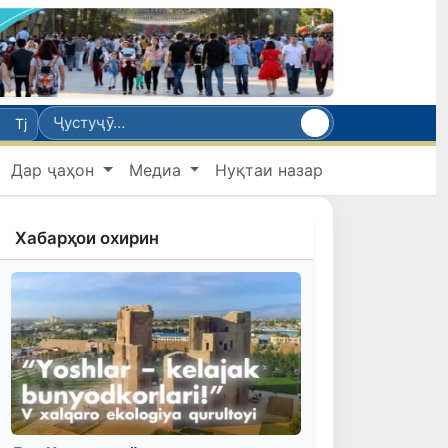
Tj
Дар ҷаҳон
Медиа
Нуқтаи назар
Хабарҳои охирин