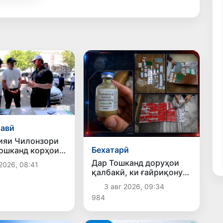
авӣ
ияи Чилонзори
Бехатарӣ
ошканд корҳои
 ва озодсозии
Дар Тошканд доруҳои
2026, 08:41
амъиятӣ идома
қалбакӣ, ки ғайриқонунӣ
аз Русия ворид шуда
3 авг 2026, 09:34
буданд, ошкор
984
гардиданд