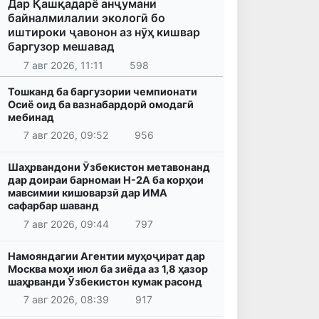
Дар Қашқадарё анҷумани
байналмилалии экологӣ бо
иштироки ҷавонон аз нӯҳ кишвар
баргузор мешавад
7 авг 2026, 11:11
598
Тошканд ба баргузории чемпионати
Осиё оид ба вазнабардорӣ омодагӣ
мебинад
7 авг 2026, 09:52
956
Шаҳрвандони Ӯзбекистон метавонанд
дар доираи барномаи H-2A ба корҳои
мавсимии кишоварзӣ дар ИМА
сафарбар шаванд
7 авг 2026, 09:44
797
Намояндагии Агентии муҳоҷират дар
Москва моҳи июл ба зиёда аз 1,8 ҳазор
шаҳрванди Ӯзбекистон кумак расонд
7 авг 2026, 08:39
917