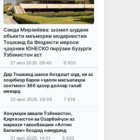
Саида Мирзиёева: шомил шудани
объекти меъмории модернистии
Тошканд ба Феҳристи мероси
ҷаҳонии ЮНЕСКО пирӯзии бузурги
Ӯзбекистон аст
27 июл 2026, 08:40
9 900
Дар Тошканд шахсе боздошт шуд, ки аз
соҳибкор барои «ҳалли масъалаҳои
сохтмон» 360 ҳазор доллар талаб
мекард
23 июл 2026, 09:06
7 618
Хонумҳои аввали Ӯзбекистон,
Қирғизистон ва Озарбойҷон аз
маркази тавонбахшии «Алтин
Балалик» боздид намуданд
31 июл 2026, 14:01
6 620