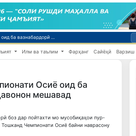
Тошканд ба баргузории чемпионати Осиё оид ба вазнабардорӣ омодагӣ мебинад
Шаҳрвандони Ӯзбекистон метавонанд дар доираи барномаи H-2A ба корҳои мавсимии кишоварзӣ дар ИМА сафарбар шаванд
мъият
Илм ва таълим
Фарҳанг
Сайёҳӣ
Варзиш
Намояндагии Агентии муҳоҷират дар Москва моҳи июл ба зиёда аз 1,8 ҳазор шаҳрванди Ӯзбекистон кумак расонд
Дастаи мунтахаби Ӯзбекистон ба даври чорякниҳоии «Бозиҳои Оянда – 2026» дар Остона роҳ ёфт
Дар Қашқадарё анҷумани байналмилалии экологӣ бо иштироки ҷавонон аз нӯҳ кишвар баргузор мешавад
пионати Осиё оид ба
ҷавонон мешавад
орӣ боз дар пойтахти мо мусобиқаҳои пур-
р Тошканд Чемпионати Осиё байни наврасону