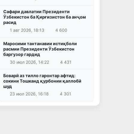
Сафари давлатии Президенти
Ӯзбекистон ба Қирғизистон ба анҷом
расид
1 авг 2026, 18:13
4 600
Маросими тантанавии истиқболи
расмии Президенти Ӯзбекистон
баргузор гардид
30 июл 2026, 14:22
4 431
Боварӣ аз тилло гаронтар афтид:
сокини Тошканд қурбонии қаллобӣ
шуд
23 июл 2026, 16:18
4 301