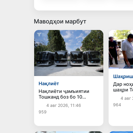
Маводҳои марбут
Шаҳриш
Нақлиёт
Дар ноҳ
шаҳри Т
Нақлиёти ҷамъиятии
ободонӣ
Тошканд боз бо 10
4 авг 
фазои ҷ
электробуси замонавӣ
964
4 авг 2026, 11:46
доранд
пурра шуд
959