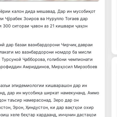
ёрии калон дида мешавад. Дар ин мусобиқот
и Ҷӯрабек Зоиров ва Нурулло Тоғаев дар
и 300 ситораи ҷавон аз 21 кишвари ҷаҳон
нӣ дар базаи вазнбардорони Чирчиқ давраи
лакати мо вазнбардорони номдор ба мисли
 Турсуной Ҷабборова, ғолибони чемпионати
Шарофиддин Амриддинов, Мирҳосил Мирзобоев
 вазъи эпидемиологии кишварашон дар ин
нд, дар ин мусобиқа ширкат намекунанд. Аммо
дон таъсир намерасонад. Зеро дар он
стон, Эрон, Ҳиндустон, ки дар вақтҳои охир
зиш хеле беҳтар кардаанд, инчунин дастаҳои