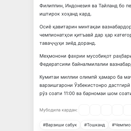
Филиппин, Индонезия ва Тайланд бо п
иштирок хоҳанд кард.
Осиё қавитарин минтақаи вазнабардор
чемпионатҳои қитъавӣ дар ҳар катего
таваҷҷуҳи зиёд доранд.
Меҳмонони фахрии мусобиқот раҳбари
Федератсияи байналмилалии вазнабард
Кумитаи миллии олимпӣ ҳамаро ба ма
варзишгарони Ӯзбекистонро дастгирӣ 
рӯз соати 11:00 ва барномаи шом соат
Мубодила кардан:
#Варзиши сабук
#Тошканд
#Чемпио