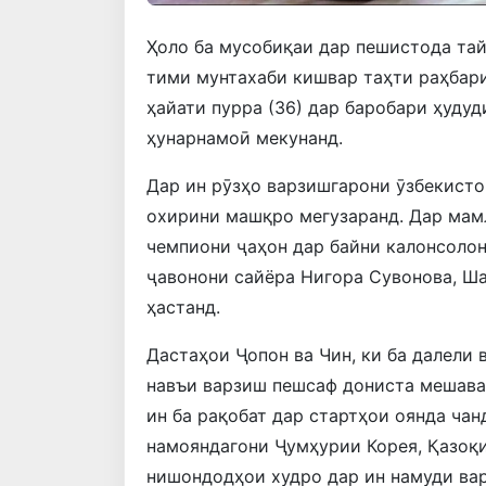
Ҳоло ба мусобиқаи дар пешистода тай
тими мунтахаби кишвар таҳти раҳбари
ҳайати пурра (36) дар баробари ҳудуд
ҳунарнамоӣ мекунанд.
Дар ин рӯзҳо варзишгарони ӯзбекисто
охирини машқро мегузаранд. Дар мам
чемпиони ҷаҳон дар байни калонсолон
ҷавонони сайёра Нигора Сувонова, 
ҳастанд.
Дастаҳои Ҷопон ва Чин, ки ба далели
навъи варзиш пешсаф дониста мешава
ин ба рақобат дар стартҳои оянда чан
намояндагони Ҷумҳурии Корея, Қазоқи
нишондодҳои худро дар ин намуди вар