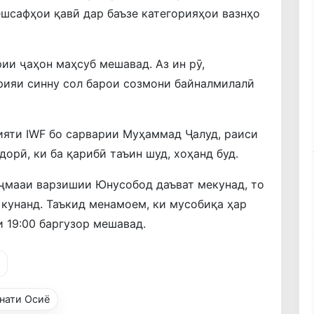
ешсафҳои қавӣ дар баъзе категорияҳои вазнҳо
ии ҷаҳон маҳсуб мешавад. Аз ин рӯ,
рияи синну сол барои созмони байналмилалӣ
яти IWF бо сарварии Муҳаммад Ҷалуд, раиси
орӣ, ки ба қарибӣ таъин шуд, хоҳанд буд.
ҷмааи варзишии Юнусобод даъват мекунад, то
кунанд. Таъкид менамоем, ки мусобиқа ҳар
и 19:00 баргузор мешавад.
нати Осиё