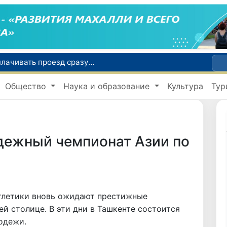
С 1 сентября пассажиры должны будут оплачивать проезд сразу при посадке в автобус
В Сурхандарье пресечена деятельность подпольной группы, планировавшей теракты и выезд в Сирию
Общество
Наука и образование
Культура
Тур
В Узбекистане упростят открытие бизнеса и расширят возможности выбора фамилии для ребенка
льной защиты населения
Самарканд расширит свои границы и приблизится к статусу города-миллионника
дежный чемпионат Азии по
атлетики вновь ожидают престижные
й столице. В эти дни в Ташкенте состоится
одежи.