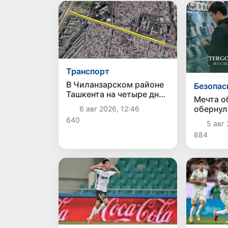
Транспорт
В Чиланзарском районе
Безопас
Ташкента на четыре дня
Мечта о
ограничат движение на
обернул
6 авг 2026, 12:46
участке Малой
делом: 
640
кольцевой дороги
5 авг 
задерж
884
подозре
дорогог