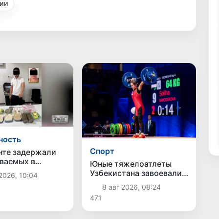
зии
ность
Спорт
нте задержали
ваемых в
Юные тяжелоатлеты
транении
Узбекистана завоевали
2026, 10:04
 партии
первую медаль на
8 авг 2026, 08:24
ков
чемпионате Азии
471