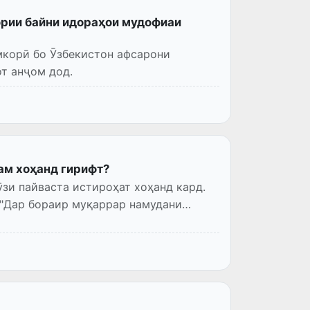
рии байни идораҳои мудофиаи
мкорӣ бо Ӯзбекистон афсарони
т анҷом дод.
ам хоҳанд гирифт?
зи пайваста истироҳат хоҳанд кард.
"Дар бораир муқаррар намудани