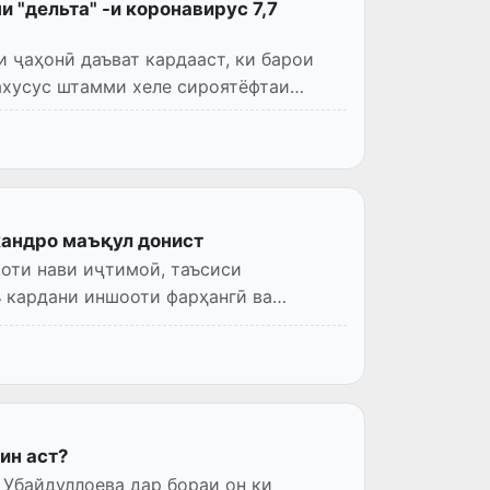
 "дельта" -и коронавирус 7,7
 ҷаҳонӣ даъват кардааст, ки барои
ахусус штамми хеле сироятёфтаи
кандро маъқул донист
оти нави иҷтимоӣ, таъсиси
ъ кардани иншооти фарҳангӣ ва
ин аст?
а дар бораи он ки