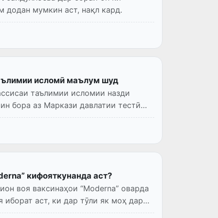
м додан мумкин аст, нақл кард.
аълимии исломӣ маълум шуд
ассисаи таълимии исломии назди
ин бора аз Маркази давлатии тестӣ
derna” кифояткунанда аст?
ион воя ваксинаҳои “Moderna” оварда
 иборат аст, ки дар тӯли як моҳ дар