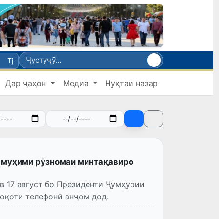
Tj
Дар ҷаҳон
Медиа
Нуқтаи назар
 муҳими рӯзномаи минтақавиро
 17 август бо Президенти Ҷумҳурии
оқоти телефонӣ анҷом дод.