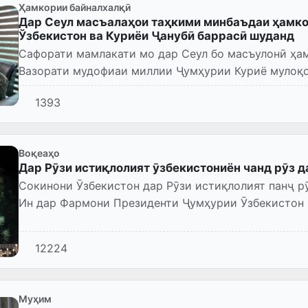
Ҳамкории байналхалқӣ
Дар Сеул масъалаҳои таҳкими минбаъдаи ҳамко
Ўзбекистон ва Куриёи Ҷанубӣ баррасӣ шуданд
Сафорати мамлакати мо дар Сеул бо масъулонӣ ҳа
Вазорати мудофиаи миллии Ҷумҳурии Куриё мулоқо
1393
Воқеаҳо
Дар Рӯзи истиқлолият ӯзбекистониён чанд рӯз д
Сокинони Ӯзбекистон дар Рӯзи истиқлолият панҷ рӯ
Ин дар Фармони Президенти Ҷумҳурии Ӯзбекистон 
рӯзҳои иловагии ғайри...
12224
Муҳим