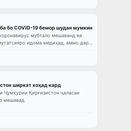
тиба бо COVID-19 бемор шудан мумкин
 коронавирус мубтало мешаванд ва
мутатсияро идома медиҳад, аммо дар
стон ширкат хоҳад кард
тои Ҷумҳурии Қирғизистон ҷаласаи
р мешавад.