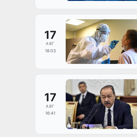
17
АВГ
18:03
17
АВГ
16:41