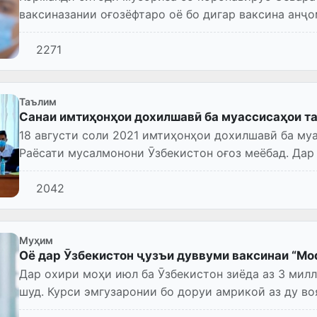
ваксиназании оғозёфтаро оё бо дигар ваксина анҷо
2271
Таълим
Санаи имтиҳонҳои дохилшавӣ ба муассисаҳои т
18 августи соли 2021 имтиҳонҳои дохилшавӣ ба му
Раёсати мусалмонони Ӯзбекистон оғоз меёбад. Дар 
хабар доданд.
2042
Муҳим
Оё дар Ӯзбекистон ҷузъи дуввуми ваксинаи “Mo
Дар охири моҳи июл ба Ӯзбекистон зиёда аз 3 милл
шуд. Курси эмгузаронии бо доруи амрикоӣ аз ду воя
фосила эм к...