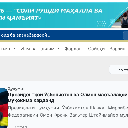
Тошканд ба баргузории чемпионати Осиё оид ба вазнабардорӣ омодагӣ мебинад
Шаҳрвандони Ӯзбекистон метавонанд дар доираи барномаи H-2A ба корҳои мавсимии кишоварзӣ дар ИМА сафарбар шаванд
мъият
Илм ва таълим
Фарҳанг
Сайёҳӣ
Варзиш
Намояндагии Агентии муҳоҷират дар Москва моҳи июл ба зиёда аз 1,8 ҳазор шаҳрванди Ӯзбекистон кумак расонд
Дастаи мунтахаби Ӯзбекистон ба даври чорякниҳоии «Бозиҳои Оянда – 2026» дар Остона роҳ ёфт
Дар Қашқадарё анҷумани байналмилалии экологӣ бо иштироки ҷавонон аз нӯҳ кишвар баргузор мешавад
Ҳукумат
Президентҳои Ӯзбекистон ва Олмон масъалаҳои
муҳокима карданд
Президенти Ҷумҳурии Ўзбекистон Шавкат Мирзиёев
Федеративии Омон Франк-Вальтер Штайнмайер мул
10767