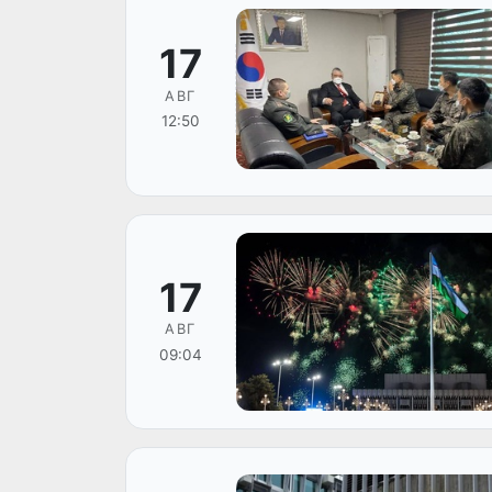
17
АВГ
12:50
17
АВГ
09:04