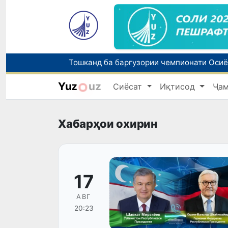
Yuz
uz
Сиёсат
Иқтисод
Ҷа
Хабарҳои охирин
17
АВГ
20:23