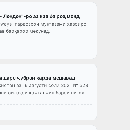
- Лондон"-ро аз нав ба роҳ монд
ми ҳавоиро
нав барқарор мекунад.
ди дарс ҷуброн карда мешавад
стон аз 16 августи соли 2021 № 523
они оилаҳои камтаъмин барои нигоҳ