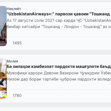
Нақлиёт
"UzbekistanAirways»:" парвози ҳавоии "Тошканд 
Аз 17 августи соли 2021 сар карда ҶС "UzbekistanAirways" парвозҳои мунтаза
бинбар хатсайри "Тошканд - Лондон - Тошканд" аз 
1495
Молия
Ба оилаҳои камбизоат пардохти машғулоти баъ
Мувофиқи қарори Девони Вазирони Ҷумҳурии Ӯзбеки
Низом дар бораи тартиби ҷуброни пардохти волид
доштани бачаҳо дар...
1780