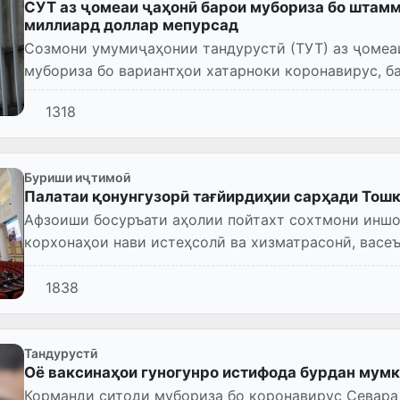
СУТ аз ҷомеаи ҷаҳонӣ барои мубориза бо штамми
миллиард доллар мепурсад
Созмони умумиҷаҳонии тандурустӣ (ТУТ) аз ҷомеаи
мубориза бо вариантҳои хатарноки коронавирус, б
"делта" 7,7 миллиард...
1318
Буриши иҷтимоӣ
Палатаи қонунгузорӣ тағйирдиҳии сарҳади Тош
Афзоиши босуръати аҳолии пойтахт сохтмони иншо
корхонаҳои нави истеҳсолӣ ва хизматрасонӣ, васе
фароғатии шаҳрро тақозо мекунад...
1838
Тандурустӣ
Оё ваксинаҳои гуногунро истифода бурдан мумк
Корманди ситоди мубориза бо коронавирус Севара Убайдуллоев