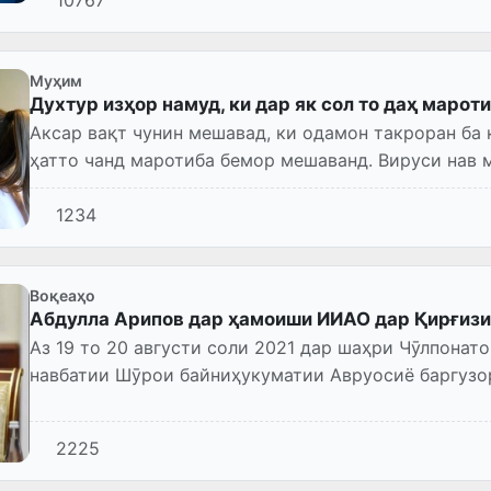
Муҳим
Духтур изҳор намуд, ки дар як сол то даҳ маро
Аксар вақт чунин мешавад, ки одамон такроран ба
ҳатто чанд маротиба бемор мешаванд. Вируси нав 
оянда ба эҳтимоли...
1234
Воқеаҳо
Абдулла Арипов дар ҳамоиши ИИАО дар Қирғизи
Аз 19 то 20 августи соли 2021 дар шаҳри Чӯлпона
навбатии Шӯрои байниҳукуматии Авруосиё баргузо
2225