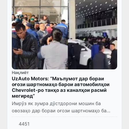
Нақлиёт
UzAuto Motors: “Маълумот дар бораи
оғози шартномаҳо барои автомобилҳои
Chevrolet-ро танҳо аз каналҳои расмӣ
мегиред”
Имрӯз як зумра дӯстдорони мошин ба
овозаҳо дар бораи оғози шартномаҳо ба
автомобилҳои арзон бовар карда, субҳ ба
4451
марказҳои дилерӣ омаданд, ки ин боиси