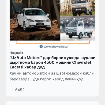
Нақлиёт
"UzAuto Motors" дар бораи кушода шудани
шартнома барои 4500 мошини Chevrolet
Lacetti хабар дод
Ҳаҷми автомобилҳои аз шартномаҳои қаблӣ
баровардашуда барои харид пешниҳод
карда мешаванд. Фурӯши онҳо имрӯз, 8 май,
6452
соати 10:00 баргузор мешавад.