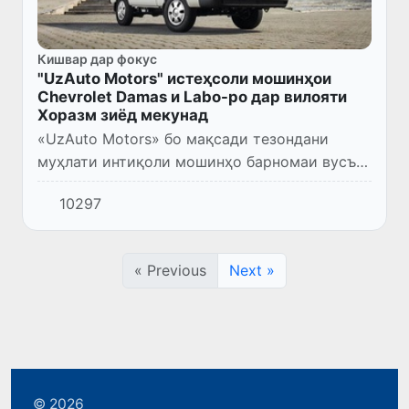
Кишвар дар фокус
"UzAuto Motors" истеҳсоли мошинҳои
Chevrolet Damas и Labo-ро дар вилояти
Хоразм зиёд мекунад
«UzAuto Motors» бо мақсади тезондани
муҳлати интиқоли мошинҳо барномаи вусъат
додани истеҳсоли автомобилҳои Chevrolet
10297
Damas и Labo -ро ба анҷом расонд. Ҳамин
тариқ, чораҳои андешид...
« Previous
Next »
© 2026