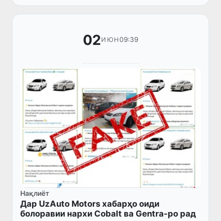
пайдо шудани навбати зиёд дар...
02
09:39
ИЮН
Нақлиёт
Дар UzAuto Motors хабарҳо оиди
болоравии нархи Cobalt ва Gentra-ро рад