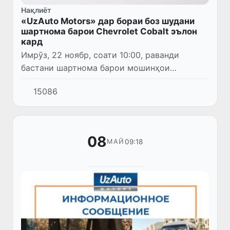
Нақлиёт
«UzAuto Motors» дар бораи боз шудани
шартнома барои Chevrolet Cobalt эълон
кард
Имрӯз, 22 ноябр, соати 10:00, раванди
бастани шартнома барои мошинҳои
Chevrolet Cobalt дар вариантҳои GX-STYLE
15086
AT PLUS ва GX-MIDNIGHT AT оғоз мегардад.
Дар ин бора «UzAuto Motors»...
08
09:18
МАЙ