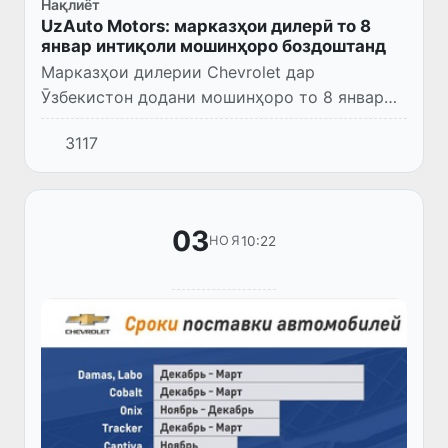
Нақлиёт
UzAuto Motors: марказҳои дилерӣ то 8
январ интиқоли мошинҳоро боздоштанд
Марказҳои дилерии Chevrolet дар
Ӯзбекистон додани мошинҳоро то 8 январ
боздоштанд, хабар медиҳад хадамоти
3117
матбуоти UzAuto Motors.
03
10:22
НОЯ