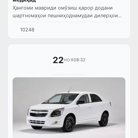
Ҳангоми мавриди омӯзиш қарор додани
шартномаҳои пешниҳоднамудаи дилерҳои
ҶС “UzAuto Motors” (аз 8 банд ва 45 зербанд
10248
иборат), ҳолатҳои мухолифи қонунгузорӣ
ошкор шуданд.
22
08:32
НОЯ