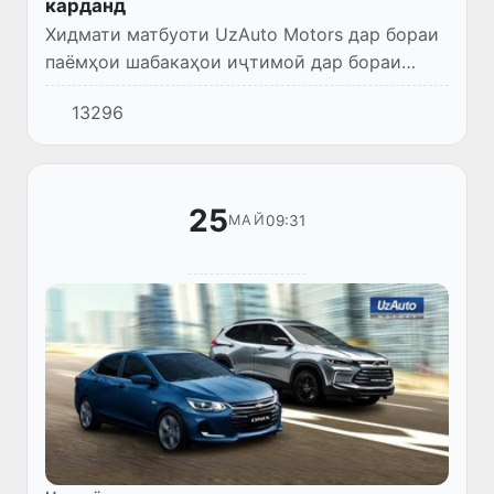
карданд
Хидмати матбуоти UzAuto Motors дар бораи
паёмҳои шабакаҳои иҷтимоӣ дар бораи
болоравии нархҳо ба Chevrolet, Cobalt и
13296
Gentra, ки аз аввали июли соли ҷорӣ интизор
меравад, шарҳ дод.
25
09:31
МАЙ