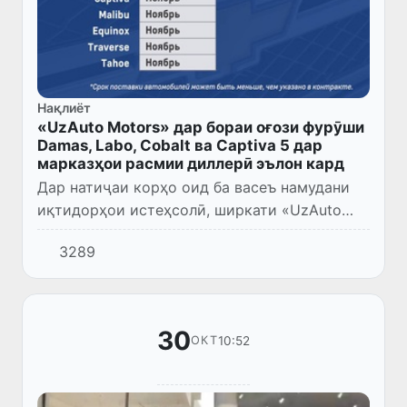
Нақлиёт
«UzAuto Motors» дар бораи оғози фурӯши
Damas, Labo, Cobalt ва Captiva 5 дар
марказҳои расмии диллерӣ эълон кард
Дар натиҷаи корҳо оид ба васеъ намудани
иқтидорҳои истеҳсолӣ, ширкати «UzAuto
Motors» ба ҳаҷми рекордии истеҳсол --
3289
зиёда аз 40 ҳазор автомобил дар як моҳ
расид, ки ин дар навбати...
30
10:52
ОКТ