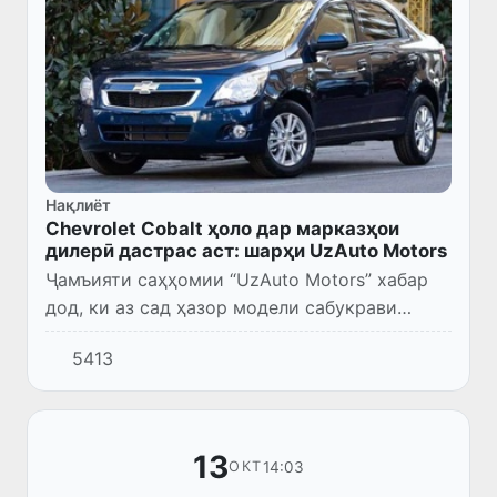
Нақлиёт
Chevrolet Cobalt ҳоло дар марказҳои
дилерӣ дастрас аст: шарҳи UzAuto Motors
Ҷамъияти саҳҳомии “UzAuto Motors” хабар
дод, ки аз сад ҳазор модели сабукрави
“Chevrolet Cobalt”, ки 3 ноябр ба фурӯш
5413
бароварда шуда буд, барои 20 833 адад
автомашина пардохт анҷо...
13
14:03
ОКТ