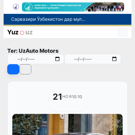
Сарвазири Ӯзбекистон дар мулоқот бо Президенти Қирғизистон дар доираи чорабиниҳои Иттиҳоди иқтисодии АвруОсиё иштирок кард
Дар Қашқадарё анҷумани байналмилалии экологӣ бо иштироки ҷавонон аз нӯҳ кишвар баргузор мешавад
Тошканд ба баргузории чемпионати Осиё оид ба вазнабардорӣ омодагӣ мебинад
Yuz
uz
Шаҳрвандони Ӯзбекистон метавонанд дар доираи барномаи H-2A ба корҳои мавсимии кишоварзӣ дар ИМА сафарбар шаванд
Дар Сенат бо намояндаи Департаменти давлатии ИМА мулоқот баргузор шуд
Тег: UzAuto Motors
21
10:10
НОЯ