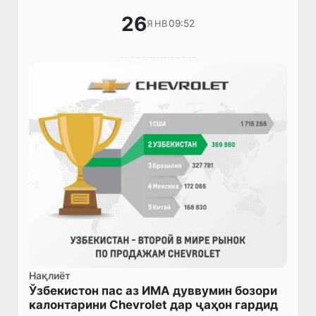
26
09:52
ЯНВ
Нақлиёт
Ўзбекистон пас аз ИМА дуввумин бозори
калонтарини Chevrolet дар ҷаҳон гардид