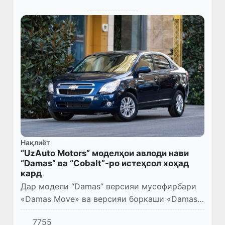
Нақлиёт
“UzAuto Motors” моделҳои авлоди нави
“Damas” ва “Cobalt”-ро истеҳсол хоҳад
кард
Дар модели “Damas” версияи мусофирбари
«Damas Move» ва версияи боркаши «Damas
Max» пешниҳод мешавад. Модели нави
7755
“Cobalt” бо 12 имконияти нав, ки дар