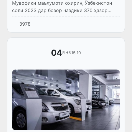
Мувофиқи маълумоти охирин, Ўзбекистон
соли 2023 дар бозор наздики 370 ҳазор
мошин фурӯхта, дар рейтинги ҷаҳонии
3978
фурӯши Chevrolet ҷои дуюмро ишғол кард.
04
15:10
ЯНВ