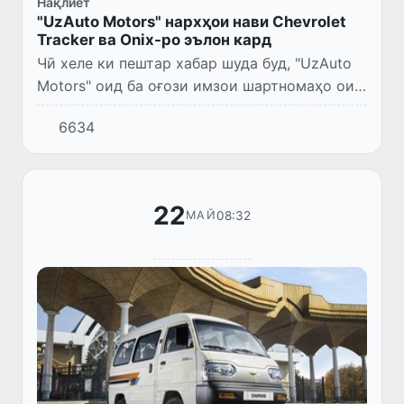
Нақлиёт
"UzAuto Motors" нархҳои нави Chevrolet
Tracker ва Onix-ро эълон кард
Чӣ хеле ки пештар хабар шуда буд, "UzAuto
Motors" оид ба оғози имзои шартномаҳо оид
ба хатти навшудаи комплектасия барои
6634
Chevrolet Tracker ва Onix хабар дод. Дар
баробари ин, нархи...
22
08:32
МАЙ