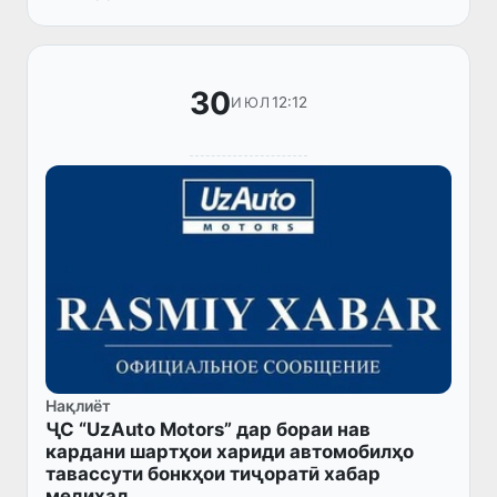
моделҳои қаблӣ набуданд, муҷаҳ...
30
12:12
ИЮЛ
Нақлиёт
ҶС “UzAuto Motors” дар бораи нав
кардани шартҳои хариди автомобилҳо
тавассути бонкҳои тиҷоратӣ хабар
медиҳад