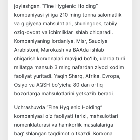
joylashgan. “Fine Hygienic Holding”
kompaniyasi yiliga 210 ming tonna salomatlik
va gigiyena mahsulotlari, shuningdek, tabiiy
oziq-ovqat va ichimliklar ishlab chiqaradi.
Kompaniyaning Iordaniya, Misr, Saudiya
Arabistoni, Marokash va BAAda ishlab
chiqarish korxonalari mavjud boʻlib, ularda turli
millatga mansub 3 ming nafardan ziyod xodim
faoliyat yuritadi. Yaqin Sharq, Afrika, Evropa,
Osiyo va AQSH boʻyicha 80 dan ortiq
bozorlarga mahsulotlarini yetkazib beradi.
Uchrashuvda “Fine Hygienic Holding”
kompaniyasi oʻz faoliyati tarixi, mahsulotlari
nomenklaturasi va hamkorlik masalalariga
bagʻishlangan taqdimot oʻtkazdi. Korxona