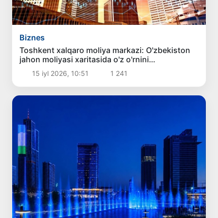
Biznes
Toshkent xalqaro moliya markazi: O'zbekiston
jahon moliyasi xaritasida o'z o'rnini
egallamoqda
15 iyl 2026, 10:51
1 241