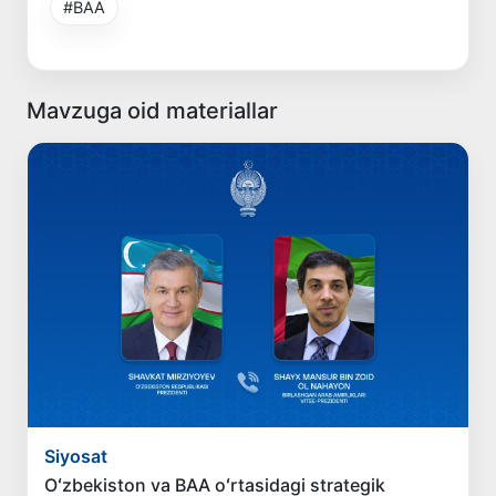
#BAA
Mavzuga oid materiallar
Siyosat
Oʻzbekiston va BAA oʻrtasidagi strategik