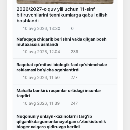
2026/2027-o‘quv yili uchun 11-sinf
bitiruvchilarini texnikumlarga qabul qilish
boshlandi
10 avg 2026, 13:30
0
Nafaqaga chiqarib berishni va’da qilgan bosh
mutaxassis ushlandi
10 avg 2026, 12:04
239
Raqobat qo‘mitasi biologik faol qo‘shimchalar
reklamasi bo‘yicha ogohlantirdi
10 avg 2026, 11:50
277
Mahalla bankiri: raqamlar ortidagi insonlar
taqdiri
10 avg 2026, 11:39
247
Noqonuniy onlayn-kazinolarni targʻib
qilganlikda gumonlanayotgan oʻzbekistonlik
bloger xalqaro qidiruvga berildi