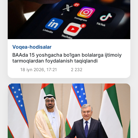
Voqea-hodisalar
BAAda 15 yoshgacha bo‘lgan bolalarga ijtimoiy
tarmoqlardan foydalanish taqiqlandi
18 iyn 2026, 17:21
2 232