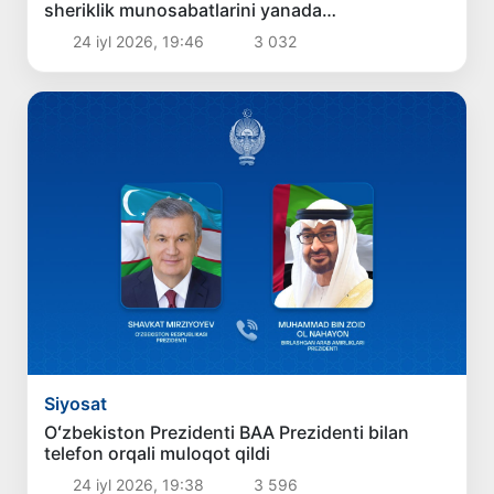
sheriklik munosabatlarini yanada
mustahkamlash masalalari muhokama qilindi
24 iyl 2026, 19:46
3 032
Siyosat
Oʻzbekiston Prezidenti BAA Prezidenti bilan
telefon orqali muloqot qildi
24 iyl 2026, 19:38
3 596