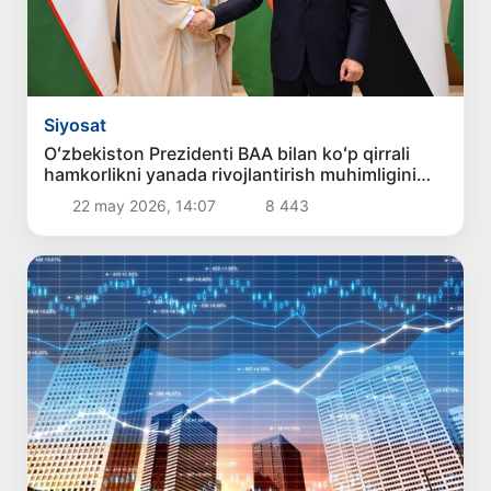
Siyosat
Oʻzbekiston Prezidenti BAA bilan koʻp qirrali
hamkorlikni yanada rivojlantirish muhimligini
taʼkidladi
22 may 2026, 14:07
8 443