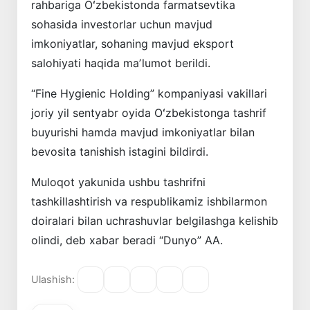
rahbariga Oʻzbekistonda farmatsevtika
sohasida investorlar uchun mavjud
imkoniyatlar, sohaning mavjud eksport
salohiyati haqida maʼlumot berildi.
“Fine Hygienic Holding” kompaniyasi vakillari
joriy yil sentyabr oyida Oʻzbekistonga tashrif
buyurishi hamda mavjud imkoniyatlar bilan
bevosita tanishish istagini bildirdi.
Muloqot yakunida ushbu tashrifni
tashkillashtirish va respublikamiz ishbilarmon
doiralari bilan uchrashuvlar belgilashga kelishib
olindi, deb xabar beradi “Dunyo” AA.
Ulashish: