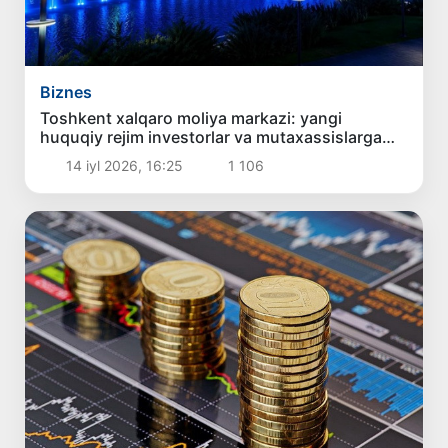
Biznes
Toshkent xalqaro moliya markazi: yangi
huquqiy rejim investorlar va mutaxassislarga
qanday imkoniyatlar yaratadi?
14 iyl 2026, 16:25
1 106