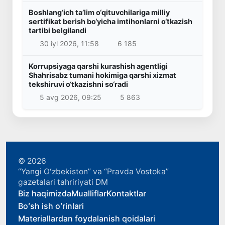
Boshlang‘ich ta’lim o‘qituvchilariga milliy
sertifikat berish bo‘yicha imtihonlarni o‘tkazish
tartibi belgilandi
30 iyl 2026, 11:58
6 185
Korrupsiyaga qarshi kurashish agentligi
Shahrisabz tumani hokimiga qarshi xizmat
tekshiruvi o‘tkazishni so‘radi
5 avg 2026, 09:25
5 863
© 2026
“Yangi Oʻzbekiston” va “Pravda Vostoka”
gazetalari tahririyati DM
Biz haqimizda
Mualliflar
Kontaktlar
Boʻsh ish oʻrinlari
Materiallardan foydalanish qoidalari