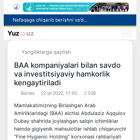
Nafaqaga chiqarib berishni va’da qilgan bosh mutaxassis ushlandi
Raqobat qo‘mitasi biologik faol qo‘shimchalar reklamasi bo‘yicha ogohlantirdi
Mahalla bankiri: raqamlar ortidagi insonlar taqdiri
Yuz
uz
Noqonuniy onlayn-kazinolarni targʻib qilganlikda gumonlanayotgan oʻzbekistonlik bloger xalqaro qidiruvga berildi
2026/2027-o‘quv yili uchun 11-sinf bitiruvchilarini texnikumlarga qabul qilish boshlandi
Yangiliklarga qaytish
BAA kompaniyalari bilan savdo
va investitsiyaviy hamkorlik
kengaytiriladi
Biznes
22 iyl 2022, 17:50
2 028
Mamlakatimizning Birlashgan Arab
Amirliklaridagi (BAA) elchisi Abdulaziz Aqqulov
Dubay shahrida joylashgan salqin ichimliklar
hamda gigiyenik mahsulotlar ishlab chiqaruvchi
“Fine Hygienic Holding” korxonasi rahbariyati