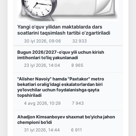
Yangi o‘quv yilidan maktablarda dars
soatlarini taqsimlash tartibi o‘zgartiriladi
30 iyl 2026, 09:06
32 933
Bugun 2026/2027-o‘quv yili uchun kirish
imtihonlari to‘liq yakunlanadi
23 iyl 2026, 14:04
8 965
"Alisher Navoiy" hamda "Paxtakor" metro
bekatlari oralig‘idagi eskalatorlardan biri
yo‘lovchilar uchun foydalanishga qayta
topshiriladi
4 avg 2026, 10:29
7 943
Ahadjon Kimsanboyev shaxmat bo‘yicha jahon
chempioni bo‘ldi
31 iyl 2026, 14:44
6 911