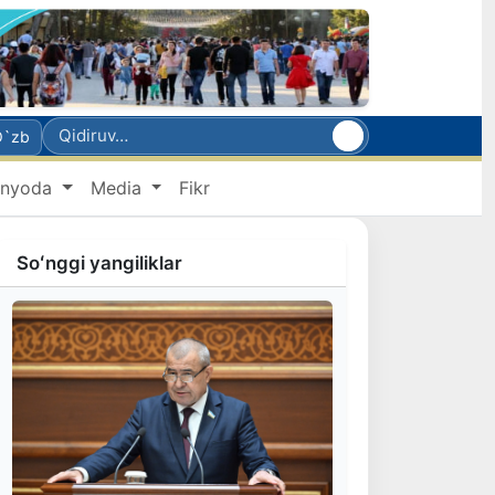
O`zb
nyoda
Media
Fikr
Soʻnggi yangiliklar