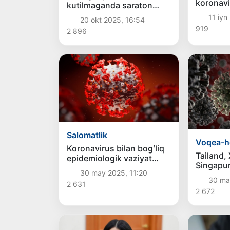
koronavi
kutilmaganda saraton
tarqalm
kasalligini davolashda
11 iyn
20 okt 2025, 16:54
samara berdi
919
2 896
Salomatlik
Voqea-h
Koronavirus bilan bogʻliq
Tailand, 
epidemiologik vaziyat
Singapur
barqaror. Xavotirlanishga
30 may 2025, 11:20
yana avj
asos yoʻq — SSV
30 ma
2 631
2 672