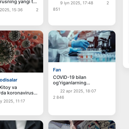
yangi koronavirus
rusning yangi turi
9 iyn 2025, 17:48
2
aniqlandi
oqda
851
 2025, 15:36
2
Fan
COVID-19 bilan
odisalar
ogʻriganlarning
Xitoy va
barchasida immun tizimi
22 apr 2025, 18:07
da koronavirus
buzilgan — olimlar
2 846
 olmoqda
y 2025, 11:17