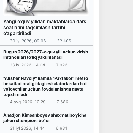
Yangi o‘quv yilidan maktablarda dars
soatlarini taqsimlash tartibi
o‘zgartiriladi
30 iyl 2026, 09:06
32 406
Bugun 2026/2027-o‘quv yili uchun kirish
imtihonlari to‘liq yakunlanadi
23 iyl 2026, 14:04
7 926
"Alisher Navoiy" hamda "Paxtakor" metro
bekatlari oralig‘idagi eskalatorlardan biri
yo‘lovchilar uchun foydalanishga qayta
topshiriladi
4 avg 2026, 10:29
7 686
Ahadjon Kimsanboyev shaxmat bo‘yicha
jahon chempioni bo‘ldi
31 iyl 2026, 14:44
6 631