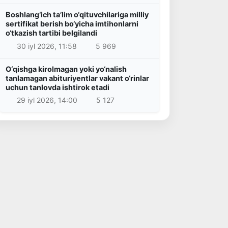
Boshlang‘ich ta’lim o‘qituvchilariga milliy
sertifikat berish bo‘yicha imtihonlarni
o‘tkazish tartibi belgilandi
30 iyl 2026, 11:58
5 969
O‘qishga kirolmagan yoki yo‘nalish
tanlamagan abituriyentlar vakant o‘rinlar
uchun tanlovda ishtirok etadi
29 iyl 2026, 14:00
5 127