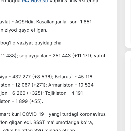
r bermoqda
RIA Novosti
Xopkins universitetiga
vlat - AQSHdir. Kasallanganlar soni 1 851
an ziyod qayd etilgan.
 bog'liq vaziyat quyidagicha:
1 488); sog'ayganlar - 251 443 (+11 171); vafot
iya - 432 277 (+8 536); Belarus` - 45 116
ston - 12 067 (+271); Armaniston - 10 524
on - 6 260 (+325); Tojikiston - 4 191
iston - 1 899 (+55).
1 mart kuni COVID-19 - yangi turdagi koronavirus
'lon qilgan edi. BSST ma'lumotlariga ko'ra,
, o'lim holatlari 380 mingga etgan.