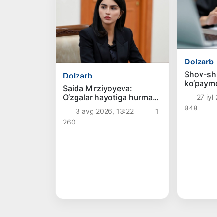
Dolzarb
Shov-shu
Dolzarb
ko‘paymo
Saida Mirziyoyeva:
O‘zgalar hayotiga hurmat
27 iyl
bolalikdan boshlanadi
848
3 avg 2026, 13:22
1
260