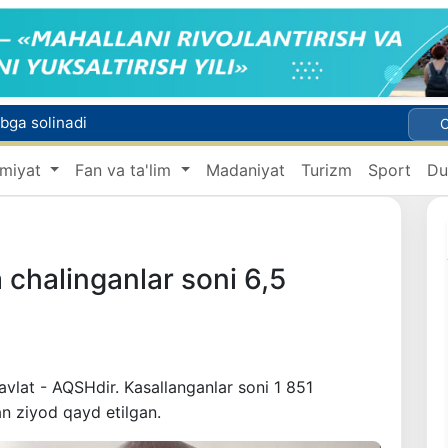
ibga solinadi
Oʻzbekistonning eng yirik 10 ta savdo hamkori: Xitoy — 9,5 mlrd, Rossiya — 7 mlrd dollar
miyat
Fan va ta'lim
Madaniyat
Turizm
Sport
Du
Haydovchilar my.gov.uz orqali eng ko‘p qaysi xizmatlardan foydalanmoqda?
Rossiyada yo‘l-transport hodisasida ikki nafar O‘zbekiston fuqarosi halok bo‘ldi
Oʻzbekistonda xavfli mahsulotlarni bozordan chiqarib olishning huquqiy mexanizmi belgilanadi
chalinganlar soni 6,5
vlat - AQSHdir. Kasallanganlar soni 1 851
an ziyod qayd etilgan.