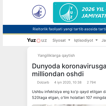
Rieltorlik faoliyati yangi tartib asosida tart
Yuz
uz
Siyosat
Iqtisodiyot
Ja
Yangiliklarga qaytish
Dunyoda koronavirusga 
milliondan oshdi
Dolzarb
4 iyn 2020, 10:38
2 794
Ushbu infektsiya eng ko'p qayd etilgan da
520taga etgan, o'lim holatlari 107 mingd