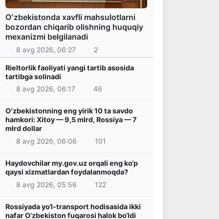
Oʻzbekistonda xavfli mahsulotlarni
bozordan chiqarib olishning huquqiy
mexanizmi belgilanadi
8 avg 2026, 06:27
2
Rieltorlik faoliyati yangi tartib asosida
tartibga solinadi
8 avg 2026, 06:17
46
Oʻzbekistonning eng yirik 10 ta savdo
hamkori: Xitoy — 9,5 mlrd, Rossiya — 7
mlrd dollar
8 avg 2026, 06:06
101
Haydovchilar my.gov.uz orqali eng ko‘p
qaysi xizmatlardan foydalanmoqda?
8 avg 2026, 05:56
122
Rossiyada yo‘l-transport hodisasida ikki
nafar O‘zbekiston fuqarosi halok bo‘ldi