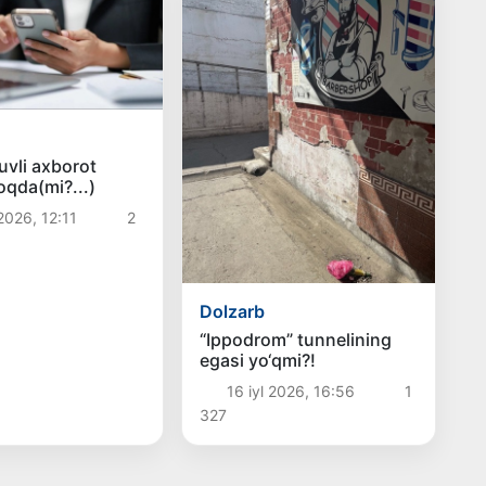
vli axborot
qda(mi?...)
 2026, 12:11
2
Dolzarb
“Ippodrom” tunnelining
egasi yo‘qmi?!
16 iyl 2026, 16:56
1
327