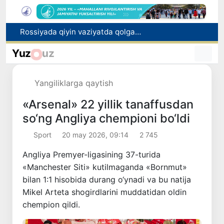
Rossiyada qiyin vaziyatda qolgan yuzlab o‘zbekistonliklar ortga qaytarildi
2030 yilgacha xavfli chiqindilarni qayta ishlash darajasi 20 foizga yetkaziladi
Yuz
uz
Oʻzbekiston ilk bor Xalqaro informatika olimpiadasi — IOI 2026ga mezbonlik qiladi
Toshkentda PPX inspektori 13 yoshli bolani qutqarib qoldi
Oʻzbekistonda Barqaror rivojlanish maqsadlari oyligiga start berildi
Yangiliklarga qaytish
«Arsenal» 22 yillik tanaffusdan
so‘ng Angliya chempioni bo‘ldi
Sport
20 may 2026, 09:14
2 745
Angliya Premyer-ligasining 37-turida
«Manchester Siti» kutilmaganda «Bornmut»
bilan 1:1 hisobida durang o‘ynadi va bu natija
Mikel Arteta shogirdlarini muddatidan oldin
chempion qildi.