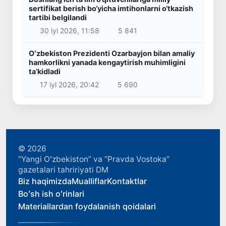
sertifikat berish bo‘yicha imtihonlarni o‘tkazish
tartibi belgilandi
30 iyl 2026, 11:58
5 841
Oʻzbekiston Prezidenti Ozarbayjon bilan amaliy
hamkorlikni yanada kengaytirish muhimligini
taʼkidladi
17 iyl 2026, 20:42
5 690
© 2026
“Yangi Oʻzbekiston” va “Pravda Vostoka”
gazetalari tahririyati DM
Biz haqimizda
Mualliflar
Kontaktlar
Boʻsh ish oʻrinlari
Materiallardan foydalanish qoidalari