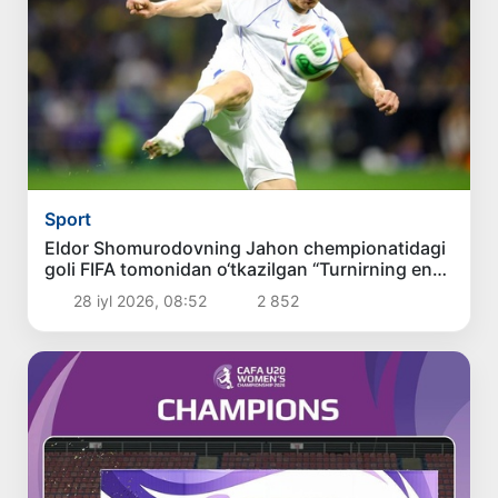
Sport
Eldor Shomurodovning Jahon chempionatidagi
goli FIFA tomonidan o‘tkazilgan “Turnirning eng
chiroyli goli” so‘rovnomasida ikkinchi o‘rinni
28 iyl 2026, 08:52
2 852
egalladi