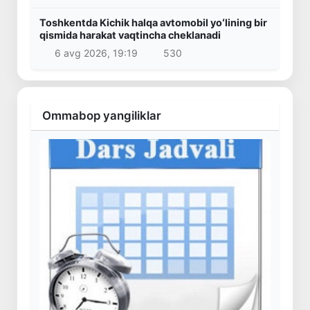
Toshkentda Kichik halqa avtomobil yoʻlining bir
qismida harakat vaqtincha cheklanadi
6 avg 2026, 19:19
530
Ommabop yangiliklar