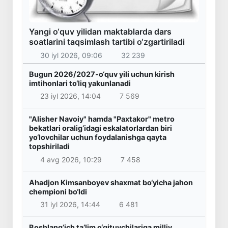
Yangi o‘quv yilidan maktablarda dars
soatlarini taqsimlash tartibi o‘zgartiriladi
30 iyl 2026, 09:06
32 239
Bugun 2026/2027-o‘quv yili uchun kirish
imtihonlari to‘liq yakunlanadi
23 iyl 2026, 14:04
7 569
"Alisher Navoiy" hamda "Paxtakor" metro
bekatlari oralig‘idagi eskalatorlardan biri
yo‘lovchilar uchun foydalanishga qayta
topshiriladi
4 avg 2026, 10:29
7 458
Ahadjon Kimsanboyev shaxmat bo‘yicha jahon
chempioni bo‘ldi
31 iyl 2026, 14:44
6 481
Boshlang‘ich ta’lim o‘qituvchilariga milliy