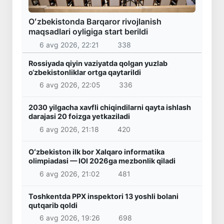
Oʻzbekistonda Barqaror rivojlanish
maqsadlari oyligiga start berildi
6 avg 2026, 22:21
338
Rossiyada qiyin vaziyatda qolgan yuzlab
o‘zbekistonliklar ortga qaytarildi
6 avg 2026, 22:05
336
2030 yilgacha xavfli chiqindilarni qayta ishlash
darajasi 20 foizga yetkaziladi
6 avg 2026, 21:18
420
Oʻzbekiston ilk bor Xalqaro informatika
olimpiadasi — IOI 2026ga mezbonlik qiladi
6 avg 2026, 21:02
481
Toshkentda PPX inspektori 13 yoshli bolani
qutqarib qoldi
6 avg 2026, 19:26
698