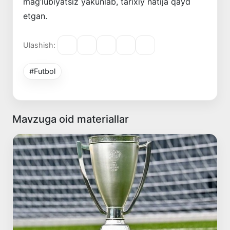
mag‘lubiyatsiz yakunlab, tarixiy natija qayd
etgan.
Ulashish:
#Futbol
Mavzuga oid materiallar