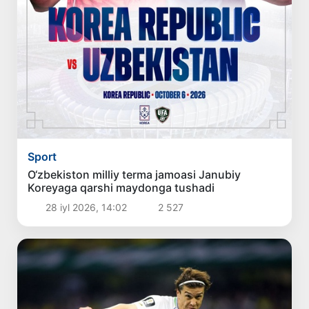
Sport
O‘zbekiston milliy terma jamoasi Janubiy
Koreyaga qarshi maydonga tushadi
28 iyl 2026, 14:02
2 527