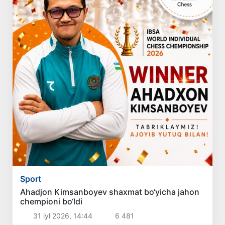
Sport
Ahadjon Kimsanboyev shaxmat bo‘yicha jahon
chempioni bo‘ldi
31 iyl 2026, 14:44
6 481