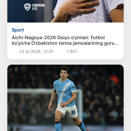
Sport
Aichi-Nagoya-2026 Osiyo o‘yinlari: Futbol
bo‘yicha O‘zbekiston terma jamoalarining guruh
bosqichidagi raqiblari aniqlandi
23 iyl 2026, 12:25
1 807