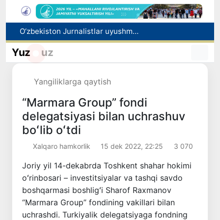
O‘zbekiston Jurnalistlar uyushmasi qoshida Blogerlar ijodiy kengashi tashkil etildi
Kredit va moliyaviy xizmatlar reklamasiga ogohlantirish talabi kiritiladi
Yuz
uz
FOTON va MKBANK strategik hamkorlik va bo‘lib to‘lash shartlari!
Behruz Karimov faoliyatini Shveytsariyaning «Lugano» klubida davom ettiradi
Yangiliklarga qaytish
Ekstremistik tashkilotlar va materiallarning elektron reyestri yuritiladi
“Marmara Group” fondi
delegatsiyasi bilan uchrashuv
boʻlib oʻtdi
Xalqaro hamkorlik
15 dek 2022, 22:25
3 070
Joriy yil 14-dekabrda Toshkent shahar hokimi
oʻrinbosari – investitsiyalar va tashqi savdo
boshqarmasi boshligʻi Sharof Raxmanov
“Marmara Group” fondining vakillari bilan
uchrashdi. Turkiyalik delegatsiyaga fondning