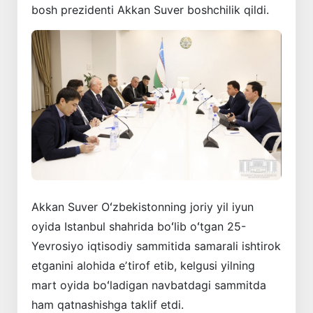
bosh prezidenti Akkan Suver boshchilik qildi.
Akkan Suver Oʻzbekistonning joriy yil iyun
oyida Istanbul shahrida boʻlib oʻtgan 25-
Yevrosiyo iqtisodiy sammitida samarali ishtirok
etganini alohida eʼtirof etib, kelgusi yilning
mart oyida boʻladigan navbatdagi sammitda
ham qatnashishga taklif etdi.