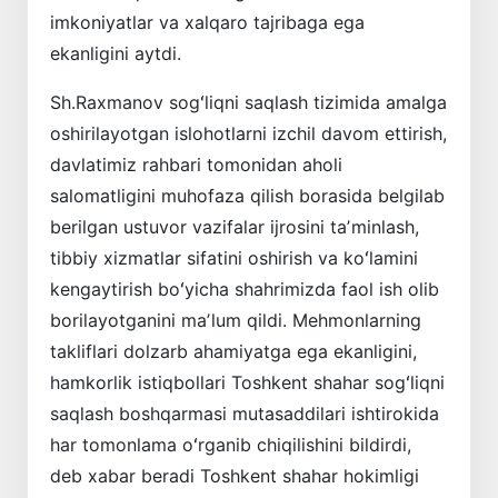
imkoniyatlar va xalqaro tajribaga ega
ekanligini aytdi.
Sh.Raxmanov sogʻliqni saqlash tizimida amalga
oshirilayotgan islohotlarni izchil davom ettirish,
davlatimiz rahbari tomonidan aholi
salomatligini muhofaza qilish borasida belgilab
berilgan ustuvor vazifalar ijrosini taʼminlash,
tibbiy xizmatlar sifatini oshirish va koʻlamini
kengaytirish boʻyicha shahrimizda faol ish olib
borilayotganini maʼlum qildi. Mehmonlarning
takliflari dolzarb ahamiyatga ega ekanligini,
hamkorlik istiqbollari Toshkent shahar sogʻliqni
saqlash boshqarmasi mutasaddilari ishtirokida
har tomonlama oʻrganib chiqilishini bildirdi,
deb xabar beradi Toshkent shahar hokimligi