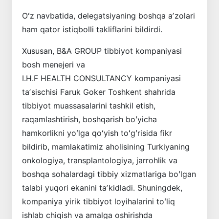
Oʻz navbatida, delegatsiyaning boshqa aʼzolari
ham qator istiqbolli takliflarini bildirdi.
Xususan, B&A GROUP tibbiyot kompaniyasi
bosh menejeri va
I.H.F HEALTH CONSULTANCY kompaniyasi
taʼsischisi Faruk Goker Toshkent shahrida
tibbiyot muassasalarini tashkil etish,
raqamlashtirish, boshqarish boʻyicha
hamkorlikni yoʻlga qoʻyish toʻgʻrisida fikr
bildirib, mamlakatimiz aholisining Turkiyaning
onkologiya, transplantologiya, jarrohlik va
boshqa sohalardagi tibbiy xizmatlariga boʻlgan
talabi yuqori ekanini taʼkidladi. Shuningdek,
kompaniya yirik tibbiyot loyihalarini toʻliq
ishlab chiqish va amalga oshirishda