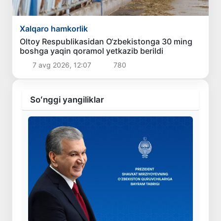
Xalqaro hamkorlik
Oltoy Respublikasidan O‘zbekistonga 30 ming
boshga yaqin qoramol yetkazib berildi
7 avg 2026, 12:07
780
Soʻnggi yangiliklar