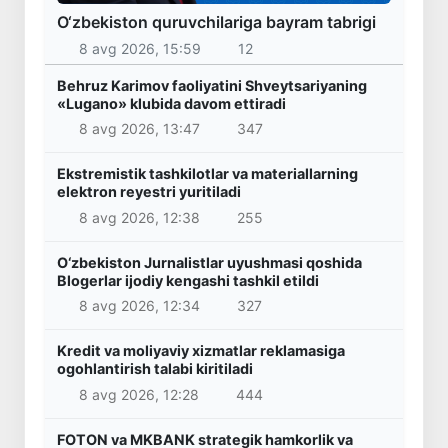
O‘zbekiston quruvchilariga bayram tabrigi
8 avg 2026, 15:59
12
Behruz Karimov faoliyatini Shveytsariyaning
«Lugano» klubida davom ettiradi
8 avg 2026, 13:47
347
Ekstremistik tashkilotlar va materiallarning
elektron reyestri yuritiladi
8 avg 2026, 12:38
255
O‘zbekiston Jurnalistlar uyushmasi qoshida
Blogerlar ijodiy kengashi tashkil etildi
8 avg 2026, 12:34
327
Kredit va moliyaviy xizmatlar reklamasiga
ogohlantirish talabi kiritiladi
8 avg 2026, 12:28
444
FOTON va MKBANK strategik hamkorlik va