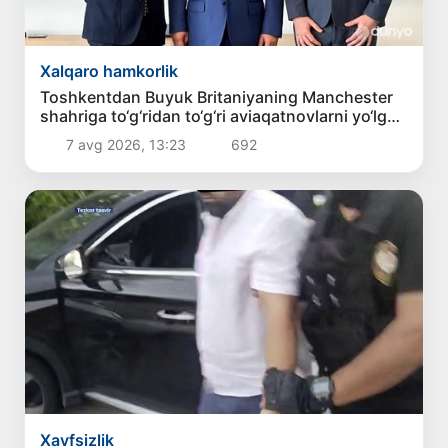
Xalqaro hamkorlik
Toshkentdan Buyuk Britaniyaning Manchester
shahriga to‘g‘ridan to‘g‘ri aviaqatnovlarni yo‘lga
qo‘yish masalasi ko‘rib chiqilmoqda
7 avg 2026, 13:23
692
Xavfsizlik