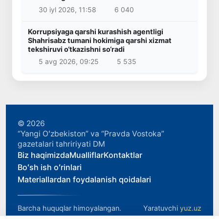
30 iyl 2026, 11:58
6 040
Korrupsiyaga qarshi kurashish agentligi
Shahrisabz tumani hokimiga qarshi xizmat
tekshiruvi o‘tkazishni so‘radi
5 avg 2026, 09:25
5 535
© 2026
“Yangi Oʻzbekiston” va “Pravda Vostoka”
gazetalari tahririyati DM
Biz haqimizda
Mualliflar
Kontaktlar
Boʻsh ish oʻrinlari
Materiallardan foydalanish qoidalari
Barcha huquqlar himoyalangan.
Yaratuvchi
yuz.uz