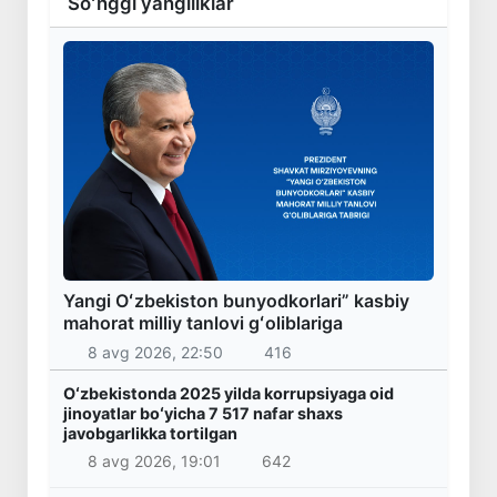
Soʻnggi yangiliklar
Yangi Oʻzbekiston bunyodkorlari” kasbiy
mahorat milliy tanlovi gʻoliblariga
8 avg 2026, 22:50
416
Oʻzbekistonda 2025 yilda korrupsiyaga oid
jinoyatlar boʻyicha 7 517 nafar shaxs
javobgarlikka tortilgan
8 avg 2026, 19:01
642