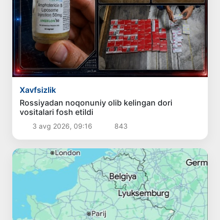
Xavfsizlik
Rossiyadan noqonuniy olib kelingan dori
vositalari fosh etildi
3 avg 2026, 09:16
843