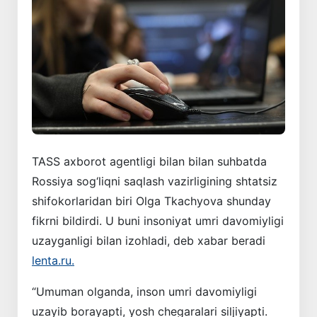
TASS axborot agentligi bilan bilan suhbatda
Rossiya sog‘liqni saqlash vazirligining shtatsiz
shifokorlaridan biri Olga Tkachyova shunday
fikrni bildirdi. U buni insoniyat umri davomiyligi
uzayganligi bilan izohladi, deb xabar beradi
lenta.ru.
“Umuman olganda, inson umri davomiyligi
uzayib borayapti, yosh chegaralari siljiyapti.