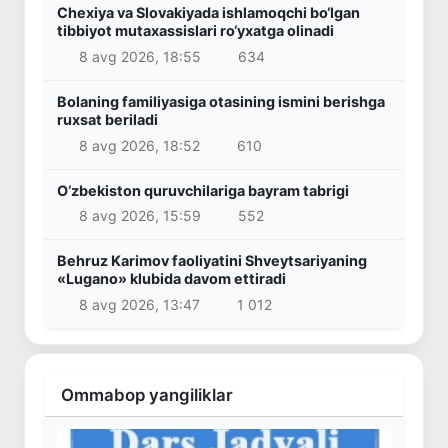
Chexiya va Slovakiyada ishlamoqchi bo‘lgan
tibbiyot mutaxassislari ro‘yxatga olinadi
8 avg 2026, 18:55
634
Bolaning familiyasiga otasining ismini berishga
ruxsat beriladi
8 avg 2026, 18:52
610
O‘zbekiston quruvchilariga bayram tabrigi
8 avg 2026, 15:59
552
Behruz Karimov faoliyatini Shveytsariyaning
«Lugano» klubida davom ettiradi
8 avg 2026, 13:47
1 012
Ommabop yangiliklar