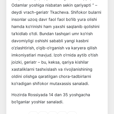
Odamlar yoshiga nisbatan sekin qariyapti “ –
deydi vrach-geriatr Tkacheva. Shifokor bularni
insonlar uzoq davr faol faol bo‘lib yura olishi
hamda ko‘rinishi ham yaxshi saqlanib qolishini
ta’kidlab o‘tdi. Bundan tashqari umr ko‘rish
davomiyligi oshishi sababli yangi kasbni
o‘zlashtirish, o‘qib-o‘rganish va karyera
qilish
imkoniyatlari mavjud. Izoh o‘rnida aytib o‘tish
joizki, geriatr – bu, keksa, qariya kishilar
xastaliklarni tashxislash va rivojlanishining
oldini olishga qaratilgan chora-tadbirlarni
ko‘radigan shifokor mutaxassis sanaladi.
Hozirda Rossiyada 14 dan 35 yoshgacha
bo‘lganlar yoshlar sanaladi.