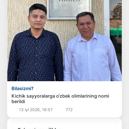
Bilasizmi?
Kichik sayyoralarga o‘zbek olimlarining nomi
berildi
13 iyl 2026, 16:57
772