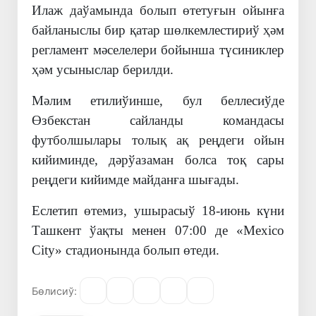
Илаж даўамында болып өтетуғын ойынға
байланыслы бир қатар шөлкемлестириў ҳәм
регламент мәселелери бойынша түсиниклер
ҳәм усыныслар берилди.
Мәлим етилиўинше, бул беллесиўде
Өзбекстан сайланды командасы
футболшылары толық ақ реңдеги ойын
кийиминде, дәрўазаман болса тоқ сары
реңдеги кийимде майданға шығады.
Еслетип өтемиз, ушырасыў 18-июнь күни
Ташкент ўақты менен 07:00 де
«Mexico
City» стадионында болып өтеди.
Бөлисиў: