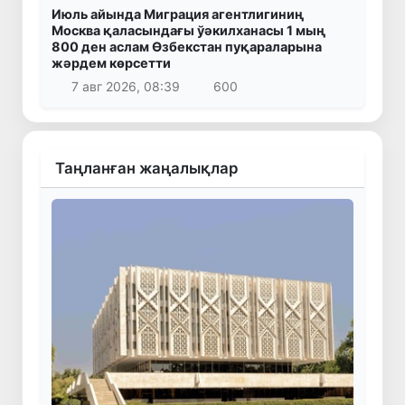
Июль айында Миграция агентлигиниң
Москва қаласындағы ўәкилханасы 1 мың
800 ден аслам Өзбекстан пуқараларына
жәрдем көрсетти
7 авг 2026, 08:39
600
Таңланған жаңалықлар