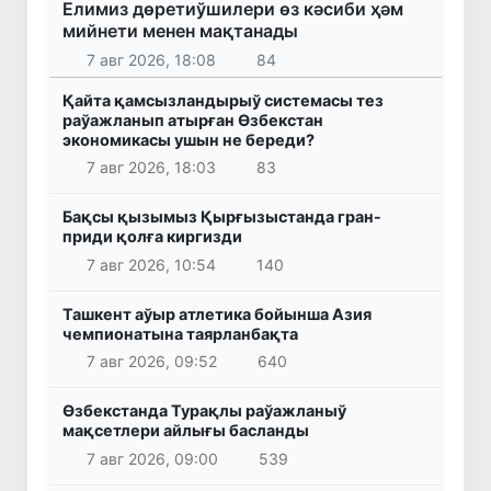
Елимиз дөретиўшилери өз кәсиби ҳәм
мийнети менен мақтанады
7 авг 2026, 18:08
84
Қайта қамсызландырыў системасы тез
раўажланып атырған Өзбекстан
экономикасы ушын не береди?
7 авг 2026, 18:03
83
Бақсы қызымыз Қырғызыстанда гран-
приди қолға киргизди
7 авг 2026, 10:54
140
Ташкент аўыр атлетика бойынша Азия
чемпионатына таярланбақта
7 авг 2026, 09:52
640
Өзбекстанда Турақлы раўажланыў
мақсетлери айлығы басланды
7 авг 2026, 09:00
539