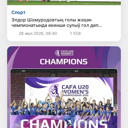
Спорт
Элдор Шомуродовтың голы жәҳән
чемпионатында екинши сулыў гол деп
табылды
28 июл 2026, 08:40
1 558