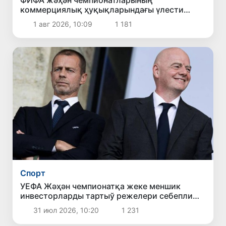
ФИФА жәҳән чемпионатларының
коммерциялық ҳуқықларындағы үлести
сатыў бойынша машқалалы жойбардан ўаз
1 авг 2026, 10:09
1 181
кешти
Спорт
УЕФА Жәҳән чемпионатқа жеке меншик
инвесторларды тартыў режелери себепли
ФИФА турнирлерин бойкот етиўи мүмкин
31 июл 2026, 10:20
1 231
екенлигин мәлим етти