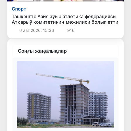
Спорт
Ташкентте Азия аўыр атлетика федерациясы
Атқарыў комитетиниң мәжилиси болып өтти
6 авг 2026, 15:36
916
Соңғы жаңалықлар