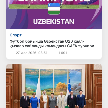
Спорт
Футбол бойынша Өзбекстан U20 ҳаял-
қызлар сайланды командасы CAFA турнири
жеңимпазы болды
27 июл 2026, 08:51
1 691