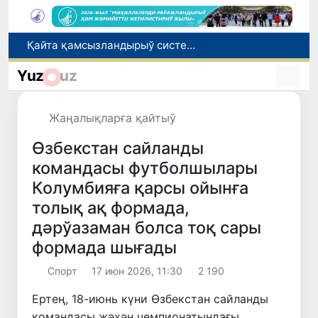
Ташкент аўыр атлетика бойынша Азия чемпионатына таярланбақта
Өзбекстанда Турақлы раўажланыў мақсетлери айлығы басланды
Yuz
uz
Июль айында Миграция агентлигиниң Москва қаласындағы ўәкилханасы 1 мың 800 ден аслам Өзбекстан пуқараларына жәрдем көрсетти
Елимиз дөретиўшилери өз кәсиби ҳәм мийнети менен мақтанады
Жаңалықларға қайтыў
Қайта қамсызландырыў системасы тез раўажланып атырған Өзбекстан экономикасы ушын не береди?
Өзбекстан сайланды
командасы футболшылары
Колумбияға қарсы ойынға
толық ақ формада,
дәрўазаман болса тоқ сары
формада шығады
Спорт
17 июн 2026, 11:30
2 190
Ертең, 18-июнь күни Өзбекстан сайланды
командасы жәҳән чемпионатындағы