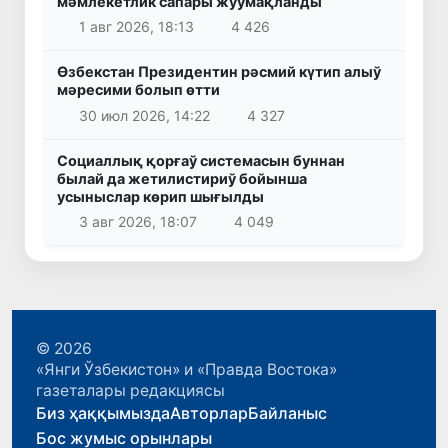
мәмлекетлик сапары жуўмақланды
1 авг 2026, 18:13
4 426
Өзбекстан Президентин рәсмий күтип алыў
мәресими болып өтти
30 июл 2026, 14:22
4 327
Социаллық қорғаў системасын буннан
былай да жетилистириў бойынша
усыныслар көрип шығылды
3 авг 2026, 18:07
4 049
© 2026
«Янги Ўзбекистон» и «Правда Востока»
газеталары редакциясы
Биз ҳаққымызда
Авторлар
Байланыс
Бос жумыс орынлары