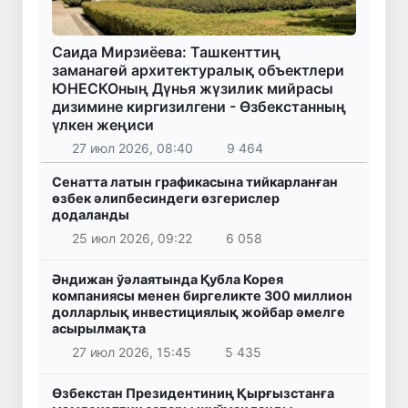
Саида Мирзиёева: Ташкенттиң
заманагөй архитектуралық объектлери
ЮНЕСКОның Дүнья жүзилик мийрасы
дизимине киргизилгени - Өзбекстанның
үлкен жеңиси
27 июл 2026, 08:40
9 464
Сенатта латын графикасына тийкарланған
өзбек әлипбесиндеги өзгерислер
додаланды
25 июл 2026, 09:22
6 058
Әндижан ўәлаятында Қубла Корея
компаниясы менен биргеликте 300 миллион
долларлық инвестициялық жойбар әмелге
асырылмақта
27 июл 2026, 15:45
5 435
Өзбекстан Президентиниң Қырғызстанға