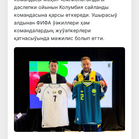
дәслепки ойынын Колумбия сайланды
командасына қарсы өткереди. Ушырасыў
алдынан ФИФА ўәкиллери ҳәм
командалардың жуўапкерлери
қатнасыўында мәжилис болып өтти.