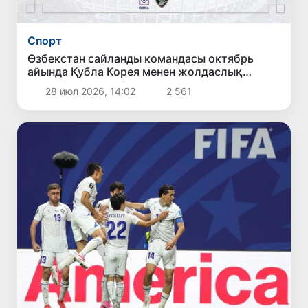
Спорт
Өзбекстан сайланды командасы октябрь
айында Қубла Корея менен жолдаслық
ойынын өткереди
28 июл 2026, 14:02
2 561