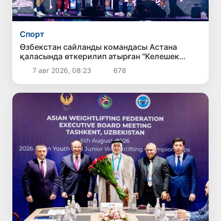
Спорт
Өзбекстан сайланды командасы Астана
қаласында өткерилип атырған "Келешек
ойынлары - 2026" спорт жарысларының
7 авг 2026, 08:23
678
шерек финалына шықты