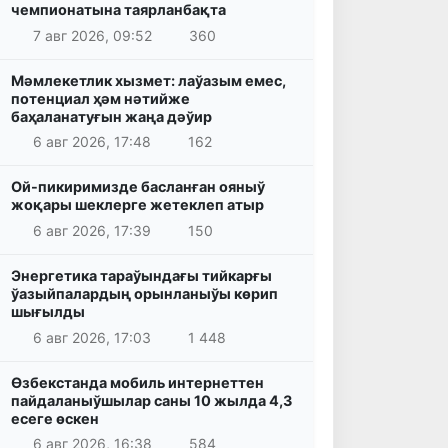
чемпионатына таярланбақта
7 авг 2026, 09:52
360
Мәмлекетлик хызмет: лаўазым емес,
потенциал ҳәм нәтийже
баҳаланатуғын жаңа дәўир
6 авг 2026, 17:48
162
Ой-пикиримизде басланған ояныў
жоқары шеклерге жетеклеп атыр
6 авг 2026, 17:39
150
Энергетика тараўындағы тийкарғы
ўазыйпалардың орынланыўы көрип
шығылды
6 авг 2026, 17:03
1 448
Өзбекстанда мобиль интернеттен
пайдаланыўшылар саны 10 жылда 4,3
есеге өскен
6 авг 2026, 16:38
584