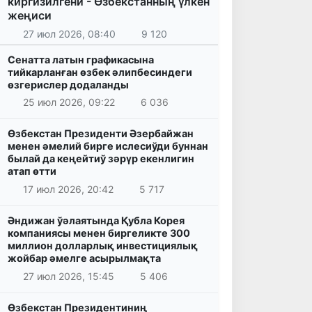
киргизилгени - Өзбекстанның үлкен
жеңиси
27 июл 2026, 08:40
9 120
Сенатта латын графикасына
тийкарланған өзбек әлипбесиндеги
өзгерислер додаланды
25 июл 2026, 09:22
6 036
Өзбекстан Президенти Әзербайжан
менен әмелий бирге ислесиўди буннан
былай да кеңейтиў зәрүр екенлигин
атап өтти
17 июл 2026, 20:42
5 717
Әндижан ўәлаятында Қубла Корея
компаниясы менен биргеликте 300
миллион долларлық инвестициялық
жойбар әмелге асырылмақта
27 июл 2026, 15:45
5 406
Өзбекстан Президентиниң