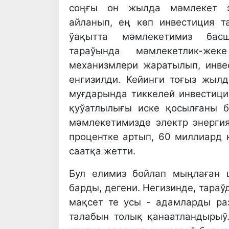
соңғы он жылда мәмлекет э
айланып, ең көп инвестиция т
ўақытта мәмлекетимиз бас
тараўында мәмлекетлик-же
механизмлери жаратылып, инв
енгизилди. Кейинги тоғыз жыл
муғдарында тиккелей инвестици
қуўатлылығы иске қосылғаны 
мәмлекетимизде электр энерги
процентке артып, 60 миллиард 
саатқа жетти.
Бул елимиз бойлап мыңлаған 
барды, дегени. Негизинде, тара
мақсет те усы - адамларды ра
талабын толық қанаатландырыў