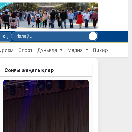
Ққ
уризм
Спорт
Дүньяда
Медиа
Пикир
Соңғы жаңалықлар