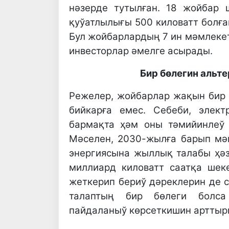
нәзерде тутылған. 18 жойбар
қуўатлылығы 500 киловатт болға
Бул жойбарлардың 7 ин мәмлеке
инвесторлар әмелге асырады.
Бир бөлегин альт
Режелер, жойбарлар жақын бир
бийкарға емес. Себеби, элек
бармақта ҳәм оны тәмийинлеў
Мәселен, 2030-жылға барып м
энергиясына жыллық талабы ҳәз
миллиард киловатт саатқа шек
жеткерип бериў дәреклерин де с
талаптың бир бөлеги болса 
пайдаланыў көрсеткишин арттыр