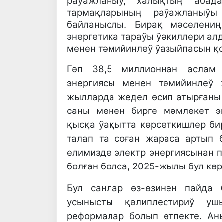
раўажланыў, халықтың абад
тармақларының раўажланыў
байланыслы. Бирақ мәселениң
энергетика тараўы ўәкиллери ал
менен тәмийинлеў ўазыйпасын қ
Гәп 38,5 миллионнан аслам 
энергиясы менен тәмийинлеў 
жылларда жедел өсип атырғаны 
саны менен бирге мәмлекет э
қысқа ўақытта көрсеткишлер би
талап та соған жараса артып 
елимизде электр энергиясынан п
болған болса, 2025-жылы бул көр
Бул санлар өз-өзинен пайда 
усынысты қәлиплестириў уш
реформалар болып өтпекте. Ан