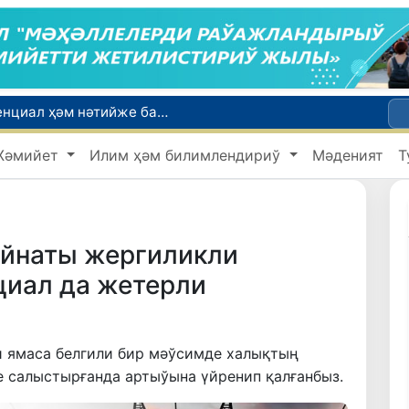
Мәмлекетлик хызмет: лаўазым емес, потенциал ҳәм нәтийже баҳаланатуғын жаңа дәўир
Ой-пикиримизде басланған ояныў жоқары шеклерге жетеклеп атыр
Жәмийет
Илим ҳәм билимлендириў
Мәденият
Т
Өзбекстанда мобиль интернеттен пайдаланыўшылар саны 10 жылда 4,3 есеге өскен
Ташкентте Азия аўыр атлетика федерациясы Атқарыў комитетиниң мәжилиси болып өтти
Ташкент аўыр атлетика бойынша Азия чемпионатына таярланбақта
ийнаты жергиликли
циал да жетерли
 ямаса белгили бир мәўсимде халықтың
е салыстырғанда артыўына үйренип қалғанбыз.