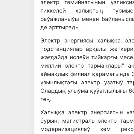
электр тәмийнатының үзликси
тиккелей халықтың турмыс
раўажланыўы менен байланысл
де арттырады.
Электр энергиясы халыққа эл
подстанциялар арқалы жеткер
жағдайда ислеўи тийкарғы мәсе
миллий электр тармақлары" а
аймақлық филиал қарамағында 3
узынлықтағы электр узатыў т
Олардың улыўма қуўатлылығы 60
тең.
Халыққа электр энергиясын үз
бурын, магистраль электр тар
модернизациялаў ҳәм реко