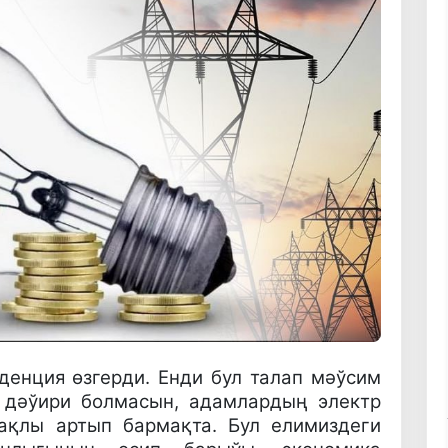
денция өзгерди. Енди бул талап мәўсим
 дәўири болмасын, адамлардың электр
ақлы артып бармақта. Бул елимиздеги