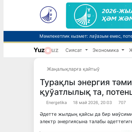
Yuz
uz
Сиясат
Экономика
Жаңалықларға қайтыў
Турақлы энергия тәм
қуўатлылық та, потен
Energetika
18 май 2026, 20:03
707
Әдетте жылдың қайсы да бир мәўсими
электр энергиясына талабы әдеттегиг