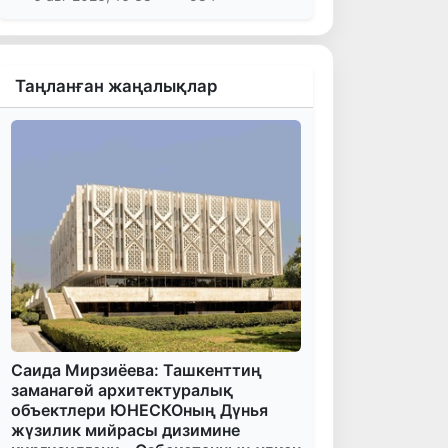
Таңланған жаңалықлар
Саида Мирзиёева: Ташкенттиң
заманагөй архитектуралық
объектлери ЮНЕСКОның Дүнья
жүзилик мийрасы дизимине