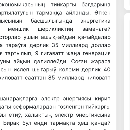
кономикасының тийкарғы бағдарына
артылатуғын тармаққа айланды. Өткен
шысының басшылығында энергетика
ке меншик шерикликтиң заманагөй
есторлар ушын ашық-айдын қағыйдалар
да тараўға дерлик 35 миллиард доллар
я тартылып, 9 гигаватт жаңа генерация
буны айқын дәлиллейди. Соған жараса
ясын ислеп шығарыў көлеми дерлик 40
киловатт сааттан 85 миллиард киловатт
шаңарақларға электр энергиясы кирип
ўдағы реформалардан гөзленген тийкарғы
зы етиў, халықтың электр энергиясына
. Бирақ бул енди тармақта ҳеш қандай