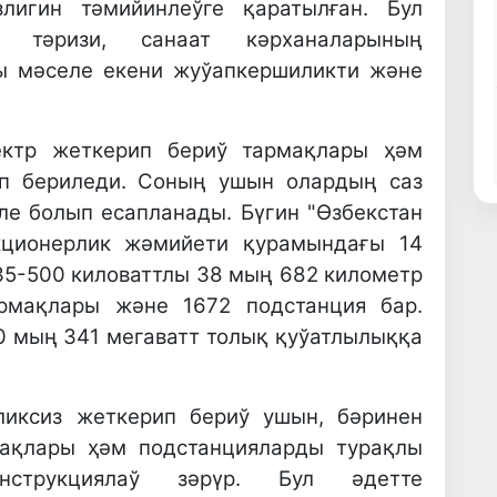
злигин тәмийинлеўге қаратылған. Бул
 тәризи, санаат кәрханаларының
ы мәселе екени жуўапкершиликти және
ектр жеткерип бериў тармақлары ҳәм
ип бериледи. Соның ушын олардың саз
ле болып есапланады. Бүгин "Өзбекстан
кционерлик жәмийети қурамындағы 14
5-500 киловаттлы 38 мың 682 километр
армақлары және 1672 подстанция бар.
 мың 341 мегаватт толық қуўатлылыққа
ликсиз жеткерип бериў ушын, бәринен
мақлары ҳәм подстанцияларды турақлы
нструкциялаў зәрүр. Бул әдетте