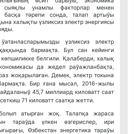
анлығының өсип барыўы, экономика
ы сыяқлы унамлы факторлар менен
 басқа тәрепи сонда, талап артыўы
дына халықты үзликсиз электр энергиясы
ояды.
ўатанласларымызды үзликсиз электр
ҳаққында бармақта. Бул сан кейинги
көпшиликке белгили. Қалаберди, халық
кономикасы да жедел раўажланбақта,
раз жоқарылаған. Демек, электр токына
бармақта. Бир ғана мысал, 2016-жылы
айдаланыў 45,7 миллиард киловатт саат
сеткиш 71 киловатт саатқа жетти.
болып атырған жоқ. Талапқа жараса
ын тараўда үлкен өзгерислер, ири
ығырағы, Өзбекстан энергетика тараўы