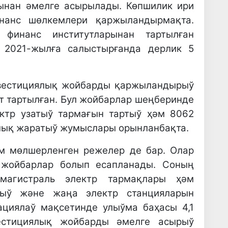
ынан әмелге асырылады. Көпшилик ири
нанс шөлкемлери қаржыландырмақта.
 финанс институтларынан тартылған
и 2021-жылға салыстырғанда дерлик 5
инвестициялық жойбарды қаржыландырыў
т тартылған. Бул жойбарлар шеңберинде
ктр узатыў тармағын тартыў ҳәм 8062
лық жаратыў жумыслары орынланбақта.
м мөлшерленген режелер де бар. Олар
 жойбарлар болып есапланады. Соның
магистраль электр тармақлары ҳәм
рыў және жаңа электр станцияларын
ациялаў мақсетинде улыўма баҳасы 4,1
естициялық жойбарды әмелге асырыў