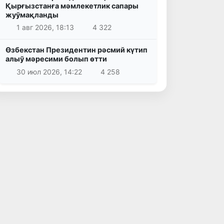
Қырғызстанға мәмлекетлик сапары
жуўмақланды
1 авг 2026, 18:13
4 322
Өзбекстан Президентин рәсмий күтип
алыў мәресими болып өтти
30 июл 2026, 14:22
4 258