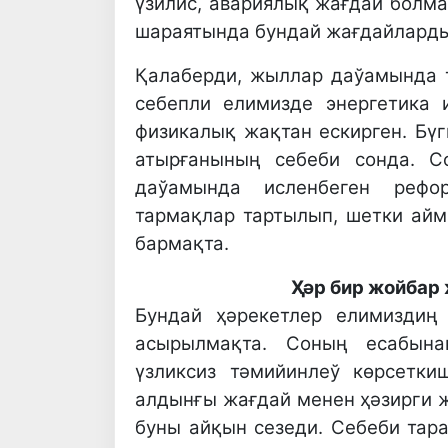
үзилис, авариялық жағдай болма
шараятында бундай жағдайларды
Қалаберди, жыллар даўамында 
себепли елимизде энергетика 
физикалық жақтан ескирген. Бү
атырғанының себеби сонда. 
даўамында исленбеген рефо
тармақлар тартылып, шетки айм
бармақта.
Ҳәр бир жойбар
Бундай ҳәрекетлер елимиздиң
асырылмақта. Соның есабына
үзликсиз тәмийинлеў көрсетк
алдынғы жағдай менен ҳәзирги 
буны айқын сезеди. Себеби тар