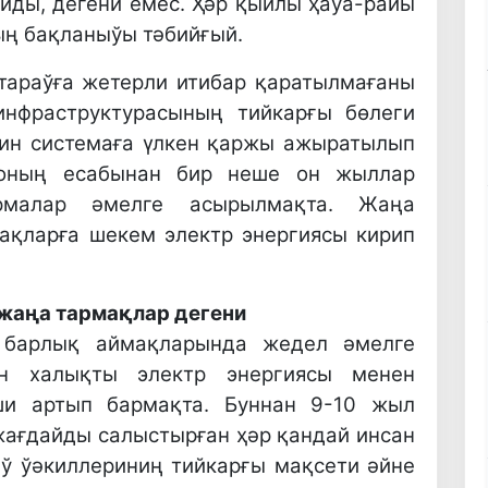
йды, дегени емес. Ҳәр қыйлы ҳаўа-райы
ң бақланыўы тәбийғый.
тараўға жетерли итибар қаратылмағаны
инфраструктурасының тийкарғы бөлеги
гин системаға үлкен қаржы ажыратылып
Соның есабынан бир неше он жыллар
рмалар әмелге асырылмақта. Жаңа
ақларға шекем электр энергиясы кирип
 жаңа тармақлар дегени
 барлық аймақларында жедел әмелге
н халықты электр энергиясы менен
иши артып бармақта. Буннан 9-10 жыл
жағдайды салыстырған ҳәр қандай инсан
аў ўәкиллериниң тийкарғы мақсети әйне