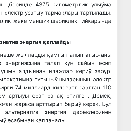
 шеңберинде 4375 километрлик улыўма
н электр узатыў тармақлары тартылады.
тлик-жеке меншик шериклик тийкарында
ернатив энергия қаплайды
 неше жылларды қамтып алып атырғаны
тр энергиясына талап күн сайын өсип
 ушын алдыннан илажлар көриў зәрүр.
әмлекетимиз тутыныўшыларының электр
ирги 74 миллиард киловатт сааттан 110
ем артыўы есап-санақ етилген. Демек,
оған жараса арттырып барыў керек. Бул
альтернатив энергия дәреклеринен
ыў есабынан қапланады.