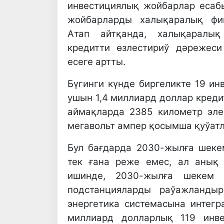
инвестициялық жойбарлар есаб
жойбарларды халықаралық фи
Атап айтқанда, халықаралық
кредитти өзлестириў дәрежес
есеге артты.
Бүгинги күнде биргеликте 19 
ушын 1,4 миллиард доллар креди
аймақларда 2385 километр эле
мегавольт ампер қосымша қуўат
Бул бағдарда 2030-жылға шеке
тек ғана реже емес, ал анық
ишинде, 2030-жылға шекем 
подстанцияларды раўажланды
энергетика системасына интегр
миллиард долларлық 119 инв