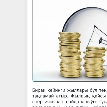
Бирақ кейинги жыллары бул тен
таңламай атыр. Жылдың қайсы
энергиясынан пайдаланыўы тур