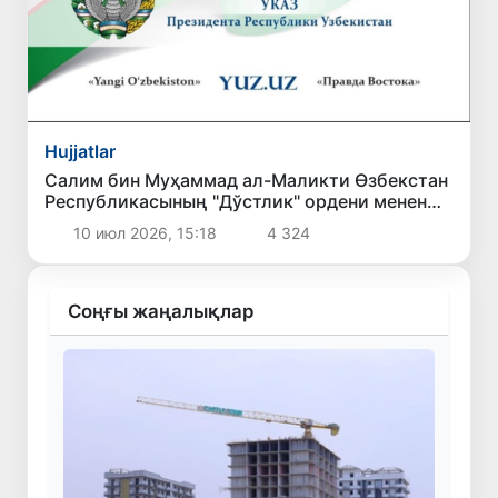
Hujjatlar
Салим бин Муҳаммад ал-Маликти Өзбекстан
Республикасының "Дўстлик" ордени менен
сыйлықлаў ҳаққында
10 июл 2026, 15:18
4 324
Соңғы жаңалықлар