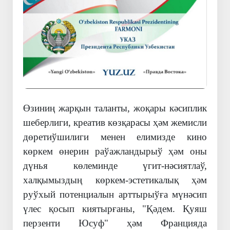
Өзиниң жарқын таланты, жоқары кәсиплик
шеберлиги, креатив көзқарасы ҳәм жемисли
дөретиўшилиги менен елимизде кино
көркем өнерин раўажландырыў ҳәм оны
дүнья көлеминде үгит-нәсиятлаў,
халқымыздың көркем-эстетикалық ҳәм
руўхый потенциалын арттырыўға мүнәсип
үлес қосып киятырғаны, "Қәдем. Қуяш
перзенти Юсуф" ҳәм Францияда