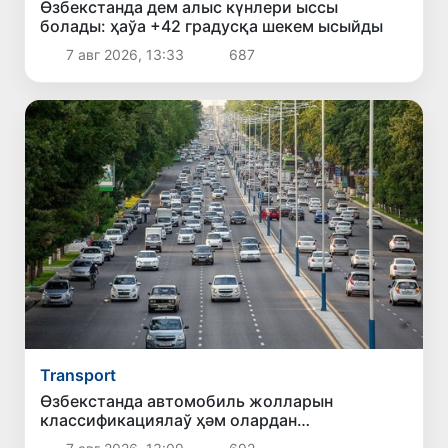
Өзбекстанда дем алыс күнлери ыссы
болады: ҳаўа +42 градусқа шекем ысыйды
7 авг 2026, 13:33
687
Transport
Өзбекстанда автомобиль жолларын
классификациялаў ҳәм олардан
пайдаланыўдың жаңа қағыйдалары