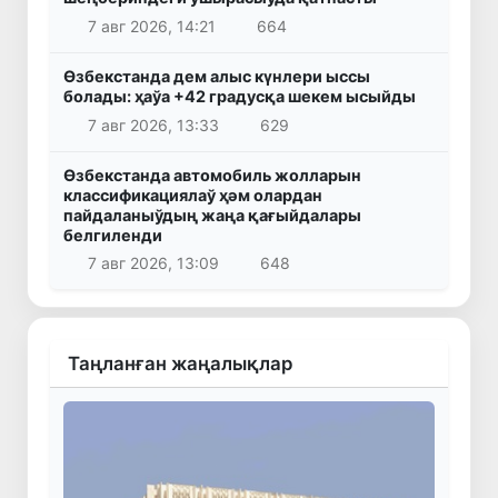
7 авг 2026, 14:21
664
Өзбекстанда дем алыс күнлери ыссы
болады: ҳаўа +42 градусқа шекем ысыйды
7 авг 2026, 13:33
629
Өзбекстанда автомобиль жолларын
классификациялаў ҳәм олардан
пайдаланыўдың жаңа қағыйдалары
белгиленди
7 авг 2026, 13:09
648
Таңланған жаңалықлар