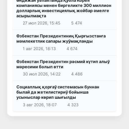
Әндижан ўәлаятында Қубла Корея
компаниясы менен биргеликте 300 миллион
долларлық инвестициялық жойбар әмелге
асырылмақта
27 июл 2026, 15:45
5 474
Өзбекстан Президентиниң Қырғызстанға
мәмлекетлик сапары жуўмақланды
1 авг 2026, 18:13
4 674
Өзбекстан Президентин рәсмий күтип алыў
мәресими болып өтти
30 июл 2026, 14:22
4 486
Социаллық қорғаў системасын буннан
былай да жетилистириў бойынша
усыныслар көрип шығылды
3 авг 2026, 18:07
4 323