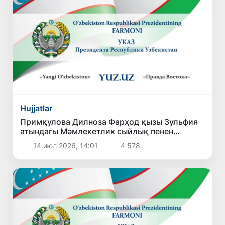
Hujjatlar
Примқулова Дилноза Фарҳод қызы Зульфия
атындағы Мәмлекетлик сыйлық пенен
сыйлықлаў ҳаққында
14 июл 2026, 14:01
4 578