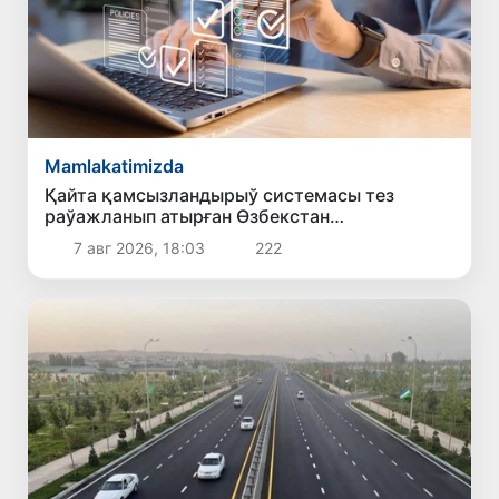
Mamlakatimizda
Қайта қамсызландырыў системасы тез
раўажланып атырған Өзбекстан
экономикасы ушын не береди?
7 авг 2026, 18:03
222