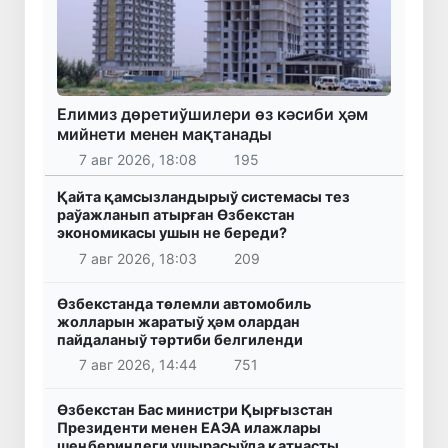
Елимиз дөретиўшилери өз кәсиби ҳәм
мийнети менен мақтанады
7 авг 2026, 18:08
195
Қайта қамсызландырыў системасы тез
раўажланып атырған Өзбекстан
экономикасы ушын не береди?
7 авг 2026, 18:03
209
Өзбекстанда төлемли автомобиль
жолларын жаратыў ҳәм олардан
пайдаланыў тәртиби белгиленди
7 авг 2026, 14:44
751
Өзбекстан Бас министри Қырғызстан
Президенти менен ЕАЭА илажлары
шеңбериндеги ушырасыўда қатнасты