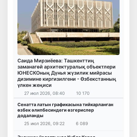
Саида Мирзиёева: Ташкенттиң
заманагөй архитектуралық объектлери
ЮНЕСКОның Дүнья жүзилик мийрасы
дизимине киргизилгени - Өзбекстанның
үлкен жеңиси
27 июл 2026, 08:40
10 170
Сенатта латын графикасына тийкарланған
өзбек әлипбесиндеги өзгерислер
додаланды
25 июл 2026, 09:22
6 089