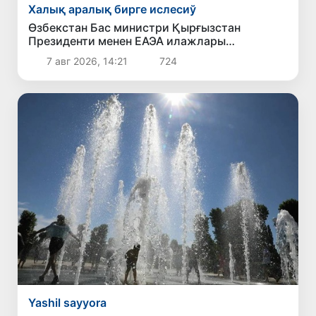
Халық аралық бирге ислесиў
Өзбекстан Бас министри Қырғызстан
Президенти менен ЕАЭА илажлары
шеңбериндеги ушырасыўда қатнасты
7 авг 2026, 14:21
724
Yashil sayyora