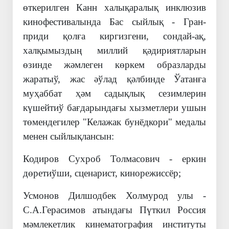
өткерилген Канн халықаралық инклюзив
кинофестивалында Бас сыйлық - Гран-
приди қолға киргизгени, сондай-ақ,
халқымыздың миллий қәдириятларын
өзинде жәмлеген көркем образларды
жаратыў, жас әўлад қәлбинде Ўатанға
муҳаббат ҳәм садықлық сезимлерин
күшейтиў бағдарындағы хызметлери ушын
төмендегилер "Келажак бунёдкори" медалы
менен сыйлықлансын:
Кодиров Сухроб Толмасович - еркин
дөретиўши, сценарист, кинорежиссёр;
Усмонов Дилшодбек Холмурод улы -
С.А.Герасимов атындағы Пүткил Россия
мәмлекетлик кинематография институты