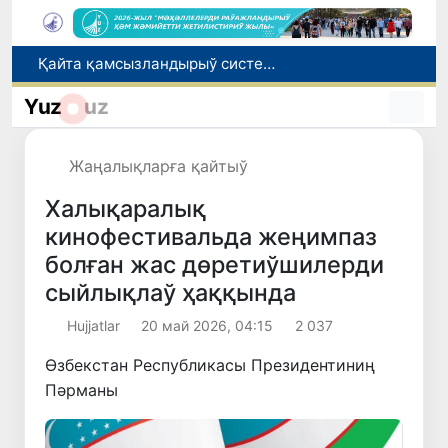
Қайта қамсызландырыў системасы тез раўажланып атырған Өзбекстан экономикасы ушын не береди?
Өзбекстанда төлемли автомобиль жолларын жаратыў ҳәм олардан пайдаланыў тәртиби белгиленди
Yuz
uz
Өзбекстан Бас министри Қырғызстан Президенти менен ЕАЭА илажлары шеңбериндеги ушырасыўда қатнасты
Өзбекстанда дем алыс күнлери ыссы болады: ҳаўа +42 градусқа шекем ысыйды
Жаңалықларға қайтыў
Елимиз дөретиўшилери өз кәсиби ҳәм мийнети менен мақтанады
Халықаралық
кинофестивальда жеңимпаз
болған жас дөретиўшилерди
сыйлықлаў ҳаққында
Hujjatlar
20 май 2026, 04:15
2 037
Өзбекстан Республикасы Президентиниң
Пәрманы