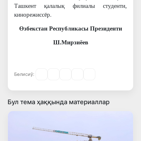
Ташкент қалалық филиалы студенти,
кинорежиссёр.
Өзбекстан Республикасы Президенти
Ш.Мирзиёев
Бөлисиў:
Бул тема ҳаққында материаллар