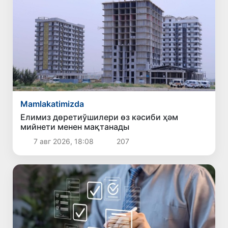
Mamlakatimizda
Елимиз дөретиўшилери өз кәсиби ҳәм
мийнети менен мақтанады
7 авг 2026, 18:08
207