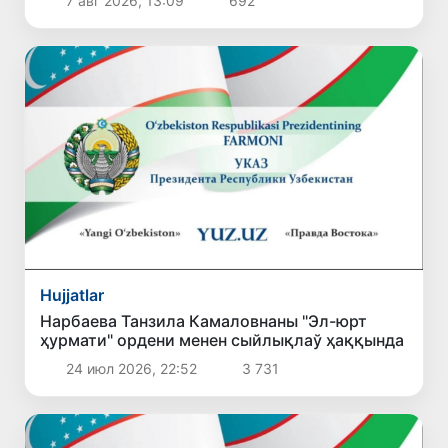
7 авг 2026, 13:09
692
белгиленди
Hujjatlar
Нарбаева Танзила Камаловнаны "Эл-юрт
ҳурмати" ордени менен сыйлықлаў ҳаққында
24 июл 2026, 22:52
3 731