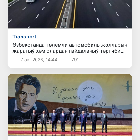
Transport
Өзбекстанда төлемли автомобиль жолларын
жаратыў ҳәм олардан пайдаланыў тәртиби
белгиленди
7 авг 2026, 14:44
791