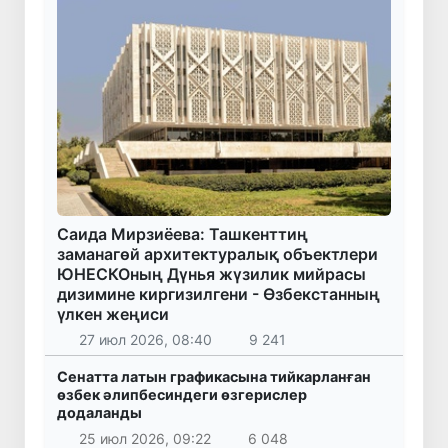
Саида Мирзиёева: Ташкенттиң
заманагөй архитектуралық объектлери
ЮНЕСКОның Дүнья жүзилик мийрасы
дизимине киргизилгени - Өзбекстанның
үлкен жеңиси
27 июл 2026, 08:40
9 241
Сенатта латын графикасына тийкарланған
өзбек әлипбесиндеги өзгерислер
додаланды
25 июл 2026, 09:22
6 048