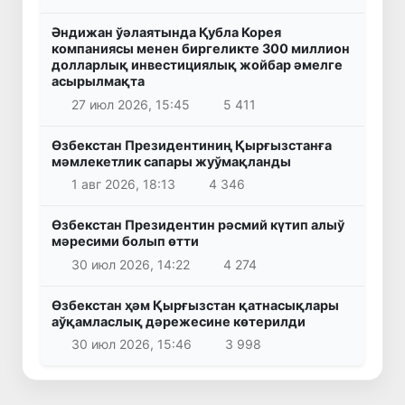
Әндижан ўәлаятында Қубла Корея
компаниясы менен биргеликте 300 миллион
долларлық инвестициялық жойбар әмелге
асырылмақта
27 июл 2026, 15:45
5 411
Өзбекстан Президентиниң Қырғызстанға
мәмлекетлик сапары жуўмақланды
1 авг 2026, 18:13
4 346
Өзбекстан Президентин рәсмий күтип алыў
мәресими болып өтти
30 июл 2026, 14:22
4 274
Өзбекстан ҳәм Қырғызстан қатнасықлары
аўқамласлық дәрежесине көтерилди
30 июл 2026, 15:46
3 998