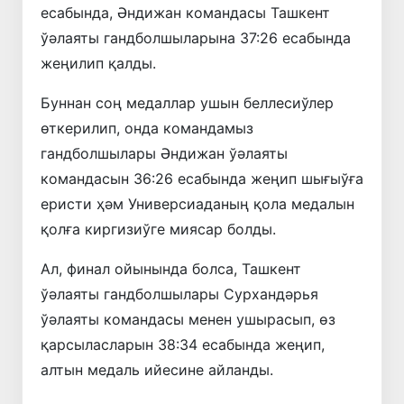
есабында, Әндижан командасы Ташкент
ўәлаяты гандболшыларына 37:26 есабында
жеңилип қалды.
Буннан соң медаллар ушын беллесиўлер
өткерилип, онда командамыз
гандболшылары Әндижан ўәлаяты
командасын 36:26 есабында жеңип шығыўға
еристи ҳәм Универсиаданың қола медалын
қолға киргизиўге миясар болды.
Ал, финал ойынында болса, Ташкент
ўәлаяты гандболшылары Сурхандәрья
ўәлаяты командасы менен ушырасып, өз
қарсыласларын 38:34 есабында жеңип,
алтын медаль ийесине айланды.