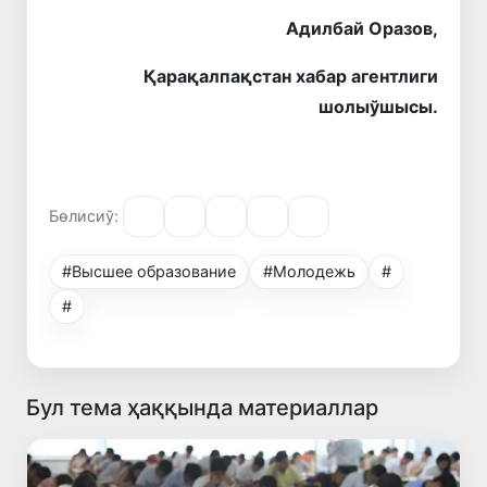
Адилбай Оразов,
Қарақалпақстан хабар агентлиги
шолыўшысы.
Бөлисиў:
#Высшее образование
#Молодежь
#
#
Бул тема ҳаққында материаллар