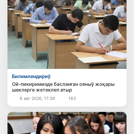
Билимлендириў
Ой-пикиримизде басланған ояныў жоқары
шеклерге жетеклеп атыр
6 авг 2026, 17:39
163