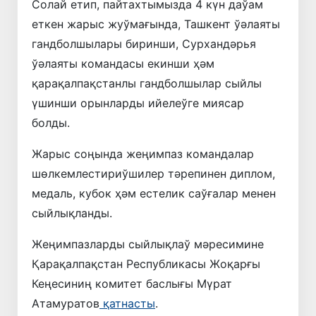
Солай етип, пайтахтымызда 4 күн даўам
еткен жарыс жуўмағында, Ташкент ўәлаяты
гандболшылары биринши, Сурхандәрья
ўәлаяты командасы екинши ҳәм
қарақалпақстанлы гандболшылар сыйлы
үшинши орынларды ийелеўге миясар
болды.
Жарыс соңында жеңимпаз командалар
шөлкемлестириўшилер тәрепинен диплом,
медаль, кубок ҳәм естелик саўғалар менен
сыйлықланды.
Жеңимпазларды сыйлықлаў мәресимине
Қарақалпақстан Республикасы Жоқарғы
Кеңесиниң комитет баслығы Мүрат
Атамуратов
қатнасты
.