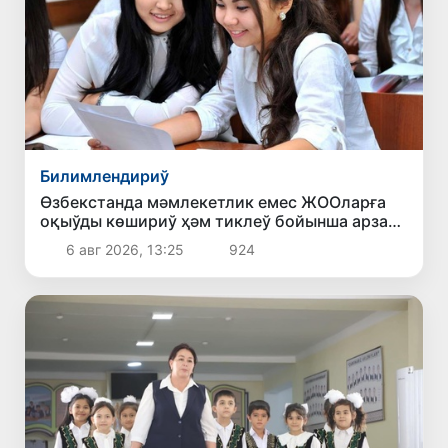
Билимлендириў
Өзбекстанда мәмлекетлик емес ЖООларға
оқыўды көшириў ҳәм тиклеў бойынша арза
бериў мүддети 10-августқа шекем
6 авг 2026, 13:25
924
создырылды