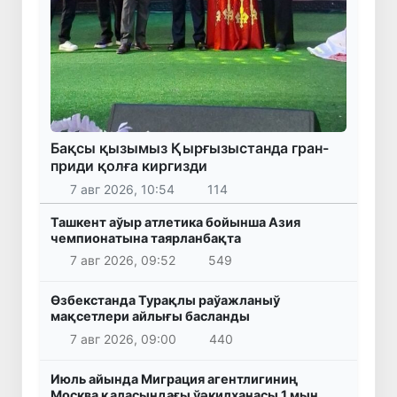
Бақсы қызымыз Қырғызыстанда гран-
приди қолға киргизди
7 авг 2026, 10:54
114
Ташкент аўыр атлетика бойынша Азия
чемпионатына таярланбақта
7 авг 2026, 09:52
549
Өзбекстанда Турақлы раўажланыў
мақсетлери айлығы басланды
7 авг 2026, 09:00
440
Июль айында Миграция агентлигиниң
Москва қаласындағы ўәкилханасы 1 мың