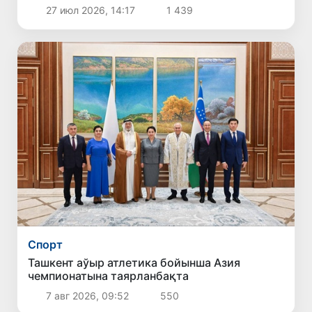
мәмлекетлик грантлар тастыйықланды
27 июл 2026, 14:17
1 439
Спорт
Ташкент аўыр атлетика бойынша Азия
чемпионатына таярланбақта
7 авг 2026, 09:52
550