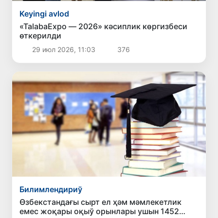
Keyingi avlod
«TalabaExpo — 2026» кәсиплик көргизбеси
өткерилди
29 июл 2026, 11:03
376
Билимлендириў
Өзбекстандағы сырт ел ҳәм мәмлекетлик
емес жоқары оқыў орынлары ушын 1452