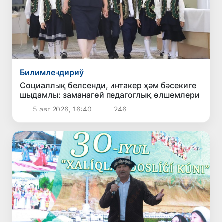
Билимлендириў
Социаллық белсенди, интакер ҳәм бәсекиге
шыдамлы: заманагөй педагоглық өлшемлери
5 авг 2026, 16:40
246