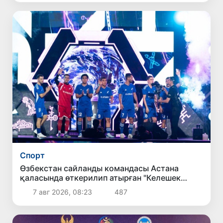
Спорт
Өзбекстан сайланды командасы Астана
қаласында өткерилип атырған "Келешек
ойынлары - 2026" спорт жарысларының
7 авг 2026, 08:23
487
шерек финалына шықты