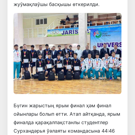
жуўмақлаўшы басқышы өткерилди.
Бүгин жарыстың ярым финал ҳәм финал
ойынлары болып өтти. Атап айтқанда, ярым
финалда қарақалпақстанлы студентлер
Сурхандәрья ўәлаяты командасына 44:46