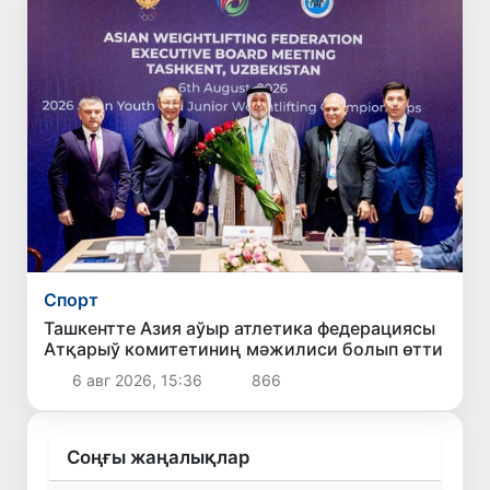
Спорт
Ташкентте Азия аўыр атлетика федерациясы
Атқарыў комитетиниң мәжилиси болып өтти
6 авг 2026, 15:36
866
Соңғы жаңалықлар