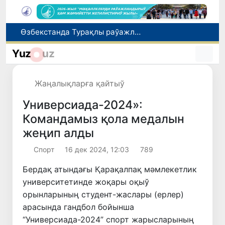
Июль айында Миграция агентлигиниң Москва қаласындағы ўәкилханасы 1 мың 800 ден аслам Өзбекстан пуқараларына жәрдем көрсетти
Өзбекстан сайланды командасы Астана қаласында өткерилип атырған "Келешек ойынлары - 2026" спорт жарысларының шерек финалына шықты
Yuz
uz
7-август күни ушын ҳаўа райы ҳаққында мағлыўмат
Ташкент аўыр атлетика бойынша Азия чемпионатына таярланбақта
Жаңалықларға қайтыў
Өзбекстанда Турақлы раўажланыў мақсетлери айлығы басланды
Универсиада-2024»:
Командамыз қола медалын
жеңип алды
Спорт
16 дек 2024, 12:03
789
Бердақ атындағы Қарақалпақ мәмлекетлик
университетинде жоқары оқыў
орынларының студент-жаслары (ерлер)
арасында гандбол бойынша
“Универсиада-2024” спорт жарысларының