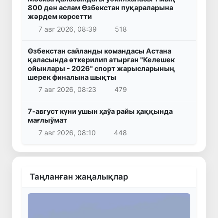
800 ден аслам Өзбекстан пуқараларына
жәрдем көрсетти
7 авг 2026, 08:39
518
Өзбекстан сайланды командасы Астана
қаласында өткерилип атырған "Келешек
ойынлары - 2026" спорт жарысларының
шерек финалына шықты
7 авг 2026, 08:23
479
7-август күни ушын ҳаўа райы ҳаққында
мағлыўмат
7 авг 2026, 08:10
448
Таңланған жаңалықлар