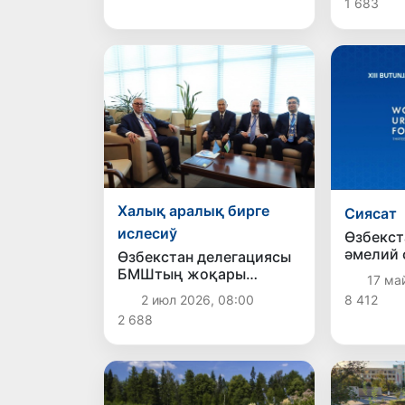
1 683
мәмлеке
кирди
Халық аралық бирге
Сиясат
ислесиў
Өзбекст
әмелий 
Өзбекстан делегациясы
Әзербай
БМШтың жоқары
17 май
мәртебели ўәкиллери
8 412
2 июл 2026, 08:00
менен бир қатар
2 688
ушырасыўлар өткерди