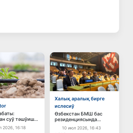
Халық аралық бирге
tor
ислесиў
абаты:
Өзбекстан БМШ бас
ан суў тәшўишин
резиденциясында
тиўде жедел
халықаралық
л 2026, 16:18
10 июл 2026, 16:43
ныўға ерискен
жәмийетшиликке 6-