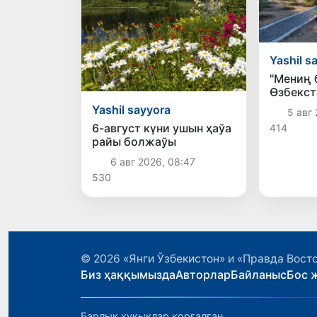
Yashil s
"Мениң 
Өзбекст
жасыл 
Yashil sayyora
5 авг 
мәканла
6-август күни ушын ҳаўа
414
райы болжаўы
6 авг 2026, 08:47
530
© 2026
«Янги Ўзбекистон» и «Правда Вост
Биз ҳаққымызда
Авторлар
Байланыс
Бос 
Барлық ҳуқықлар қорғалған.