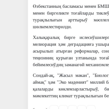
Өзбекстанның басламасы менен БМШ
менен биргеликте тоғайларды тикле
турақлылығын арттырыў мәселел
шөлкемлестирилди.
Халықаралық бирге ислесиўшилерг
мелиорация ҳәм деградацияға ушыра
асырылып атырған реформалар, со
теңизиниң қурыған ултанында тоға
бейимлесиўдиң заманагөй механизмле
Сондай-ақ, "Жасыл мәкан", "Биоло
аймақ" ҳәм "Эко мәденият" миллий б
қалаларды көклемзарластырыў, 
мәмлекеттиң климат турақлылығын бек