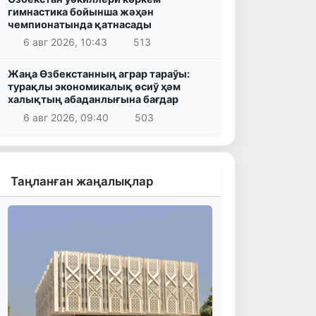
гимнастика бойынша жәҳән
чемпионатында қатнасады
6 авг 2026, 10:43
513
Жаңа Өзбекстанның аграр тараўы:
турақлы экономикалық өсиў ҳәм
халықтың абаданлығына бағдар
6 авг 2026, 09:40
503
Таңланған жаңалықлар