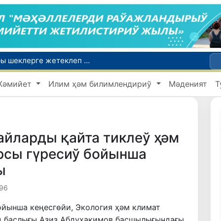
Ой-пикиримизде басланған ояныў жоқары шеклерге жетеклеп атыр
Өзбекстан мал гөши импортын арттырды: Ҳиндстан ҳәм Беларусь тийкарғы жеткерип бериўшилерге айланды
Жәмийет
Илим ҳәм билимлендириў
Мәденият
Т
Өзбекстан ўәкиллери көркем гимнастика бойынша жәҳән чемпионатында қатнасады
Июль айында Өзбекстанда азық-аўқат өнимлери баҳасының төменлеўи, айырым товарлар ҳәм хызметлер баҳасының өсиўи бақланды
Мәмлекетлик хызмет: лаўазым емес, потенциал ҳәм нәтийже баҳаланатуғын жаңа дәўир
айларды қайта тиклеў ҳәм
рсы гүресиў бойынша
ы
96
ойынша кеңесгөйи, Экология ҳәм климат
ң баслығы Азиз Абдуҳакимов басшылығындағы