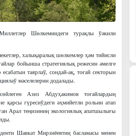
Миллетлер Шөлкеминдеги турақлы ўәкили
кетлер, халықаралық шөлкемлер ҳәм тийисли
йлар бойынша стратегиялық режесин әмелге
есабатын таярлаў, сондай-ақ, тоғай секторын
ациялаў мәселелерин додалады.
йлеген Азиз Абдуҳакимов тоғайлардың
не қарсы гүресиўдеги әҳмийетли рольин атап
ған Арал теңизиниң экологиялық апатшылығы
лды.
иденти Шавкат Мирзиёевтиң басламасы менен