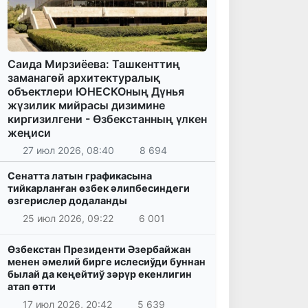
Саида Мирзиёева: Ташкенттиң
заманагөй архитектуралық
объектлери ЮНЕСКОның Дүнья
жүзилик мийрасы дизимине
киргизилгени - Өзбекстанның үлкен
жеңиси
27 июл 2026, 08:40
8 694
Сенатта латын графикасына
тийкарланған өзбек әлипбесиндеги
өзгерислер додаланды
25 июл 2026, 09:22
6 001
Өзбекстан Президенти Әзербайжан
менен әмелий бирге ислесиўди буннан
былай да кеңейтиў зәрүр екенлигин
атап өтти
17 июл 2026, 20:42
5 639