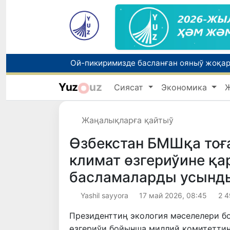
Yuz
uz
Сиясат
Экономика
Жаңалықларға қайтыў
Өзбекстан БМШқа тоғ
климат өзгериўине қа
басламаларды усынд
Yashil sayyora
17 май 2026, 08:45
2 4
Президенттиң экология мәселелери б
өзгериўи бойынша миллий комитетти