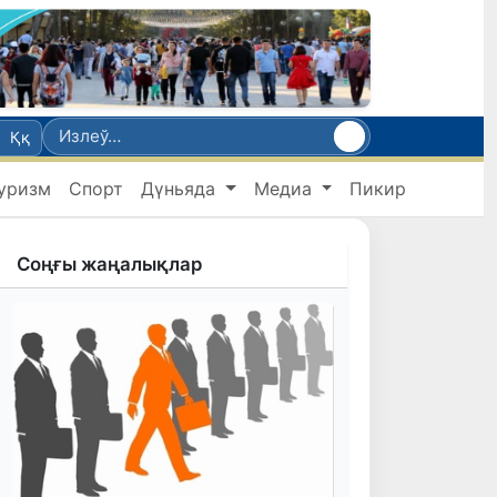
Ққ
уризм
Спорт
Дүньяда
Медиа
Пикир
Соңғы жаңалықлар