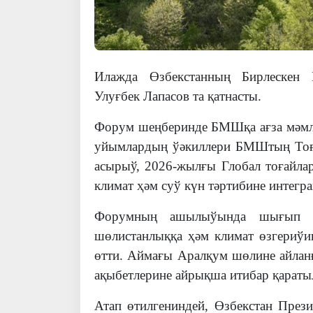
Илажда Өзбекстанның Бирлескен 
Улуғбек Лапасов та қатнасты.
Форум шеңберинде БМШқа ағза мәмле
уйымлардың ўәкиллери БМШтың Тоға
асырыў, 2026-жылғы Глобал тоғайлар 
климат ҳәм суў күн тәртибине интегр
Форумның ашылыўында шығып сө
шөлистанлыққа ҳәм климат өзгериўи
өтти. Аймағы Аралқум шөлине айлан
ақыбетлерине айрықша итибар қараты
Атап өтилгениндей, Өзбекстан През