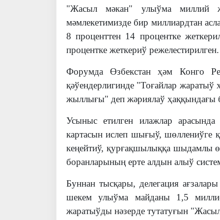
"Жасыл мәкан" улыўма миллий 
мәмлекетимизде бир миллиардтан асла
8 проценттен 14 процентке жеткери
процентке жеткериў режелестирилген.
Форумда Өзбекстан ҳәм Конго Р
қәўендерлигинде "Тоғайлар жаратыў 
жыллығы" деп жәриялаў ҳаққындағы б
Усыныс етилген илажлар арасында
картасын ислеп шығыў, шөллениўге қ
кеңейтиў, қурғақшылыққа шыдамлы өс
боранларының ерте алдын алыў систе
Буннан тысқары, делегация ағзалар
шекем улыўма майданы 1,5 миллио
жаратыўды нәзерде тутатуғын "Жасыл