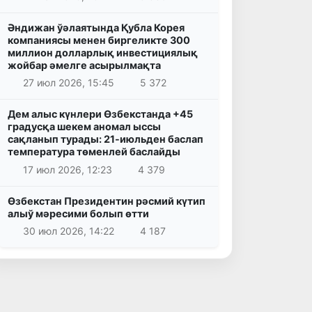
Әндижан ўәлаятында Қубла Корея
компаниясы менен биргеликте 300
миллион долларлық инвестициялық
жойбар әмелге асырылмақта
27 июл 2026, 15:45
5 372
Дем алыс күнлери Өзбекстанда +45
градусқа шекем аномал ыссы
сақланып турады: 21-июльден баслап
температура төменлей баслайды
17 июл 2026, 12:23
4 379
Өзбекстан Президентин рәсмий күтип
алыў мәресими болып өтти
30 июл 2026, 14:22
4 187