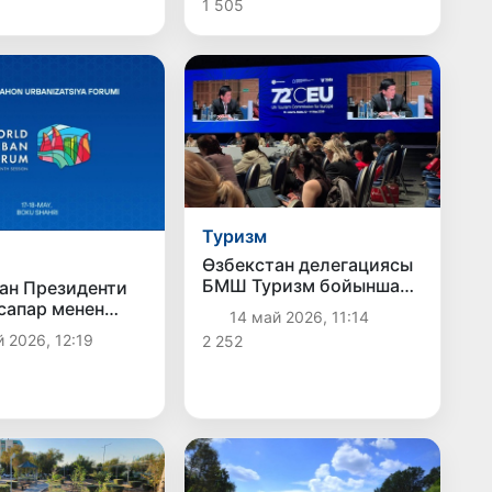
1 505
тлер қатарына
ТРМды әмелге асырыў
ҳәм глобал суў
мәселелери күн
тәртибин алға қойыўда
ерискен
жетискенликлерин
таныстырды
Туризм
Өзбекстан делегациясы
БМШ Туризм бойынша
ан Президенти
Европа комиссиясының
сапар менен
14 май 2026, 11:14
72-мәжилисинде
жанға барады
 2026, 12:19
2 252
қатнаспақта