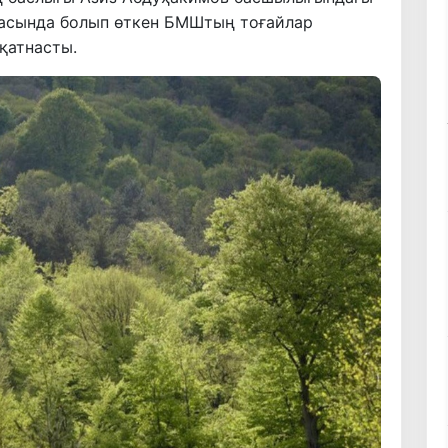
асында болып өткен БМШтың тоғайлар
қатнасты.