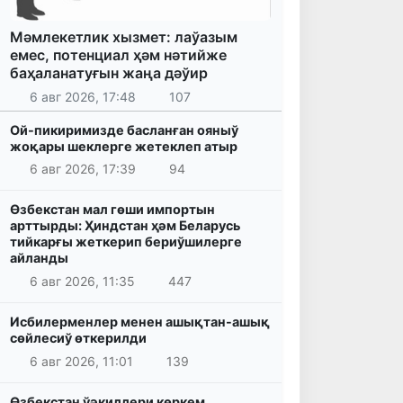
Мәмлекетлик хызмет: лаўазым
емес, потенциал ҳәм нәтийже
баҳаланатуғын жаңа дәўир
6 авг 2026, 17:48
107
Ой-пикиримизде басланған ояныў
жоқары шеклерге жетеклеп атыр
6 авг 2026, 17:39
94
Өзбекстан мал гөши импортын
арттырды: Ҳиндстан ҳәм Беларусь
тийкарғы жеткерип бериўшилерге
айланды
6 авг 2026, 11:35
447
Исбилерменлер менен ашықтан-ашық
сөйлесиў өткерилди
6 авг 2026, 11:01
139
Өзбекстан ўәкиллери көркем