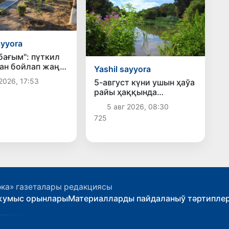
ayyora
бағым": пүткил
ан бойлап жаңа
Yashil sayyora
жәмийетлик
2026, 17:53
5-август күни ушын ҳаўа
р қәлиплеспекте
райы ҳаққында
мағлыўмат
5 авг 2026, 08:30
725
ока» газеталары редакциясы
жумыс орынлары
Материалларды пайдаланыў тәртипле