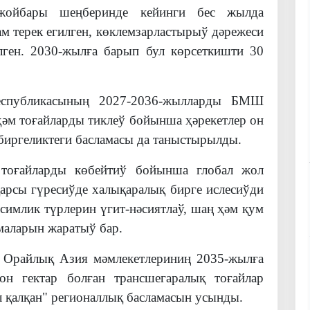
жойбары шеңберинде кейинги бес жылда
м терек егилген, көклемзарластырыў дәрежеси
лген. 2030-жылға барып бул көрсеткишти 30
еспубликасының 2027-2036-жылларды БМШ
ҳәм тоғайларды тиклеў бойынша ҳәрекетлер он
иргеликтеги басламасы да таныстырылды.
 тоғайларды көбейтиў бойынша глобал жол
арсы гүресиўде халықаралық бирге ислесиўди
имлик түрлерин үгит-нәсиятлаў, шаң ҳәм қум
маларын жаратыў бар.
ы Орайлық Азия мәмлекетлериниң 2035-жылға
н гектар болған трансшегаралық тоғайлар
 қалқан" регионаллық басламасын усынды.