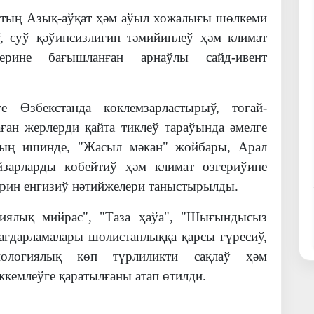
тың Азық-аўқат ҳәм аўыл хожалығы шөлкеми
ў, суў қәўипсизлигин тәмийинлеў ҳәм климат
ерине бағышланған арнаўлы сайд-ивент
е Өзбекстанда көклемзарластырыў, тоғай-
ған жерлерди қайта тиклеў тараўында әмелге
ның ишинде, "Жасыл мәкан" жойбары, Арал
йзарларды көбейтиў ҳәм климат өзгериўине
рин енгизиў нәтийжелери таныстырылды.
гиялық мийрас", "Таза ҳаўа", "Шығындысыз
ағдарламалары шөлистанлыққа қарсы гүресиў,
биологиялық көп түрлиликти сақлаў ҳәм
кемлеўге қаратылғаны атап өтилди.