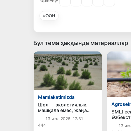
Бөлисиў:
#ООН
Бул тема ҳаққында материаллар
Mamlakatimizda
Agrosek
Шөл — экологиялық
машқала емес, жаңа
БМШ ес
экономикалық
Өзбекст
13 июл 2026, 17:31
имканиятлар дереги
жеңип ө
444
13 ию
раўажла