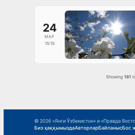
24
МАР
15:15
Showing
181
t
© 2026
«Янги Ўзбекистон» и «Правда Вост
Биз ҳаққымызда
Авторлар
Байланыс
Бос 