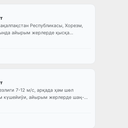
т
ақалпақстан Республикасы, Хорезм,
рында айырым жерлерде қысқа
т
лиги 7-12 м/с, арқада ҳәм шөл
ем күшейиўи, айырым жерлерде шаң-