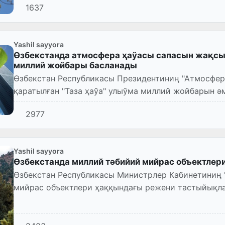
1637
Yashil sayyora
Өзбекстанда атмосфера ҳаўасы сапасын жақсы
миллий жойбары басланады
Өзбекстан Республикасы Президентиниң "Атмосфер
қаратылған "Таза ҳаўа" улыўма миллий жойбарын 
пәрманы қабыл етилди.
2977
Yashil sayyora
Өзбекстанда миллий тәбийий мийрас объектлери
Өзбекстан Республикасы Министрлер Кабинетиниң 
мийрас объектлери ҳаққындағы режени тастыйықла
Бул Режеде миллий тәбий...