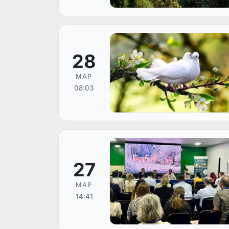
28
МАР
08:03
27
МАР
14:41