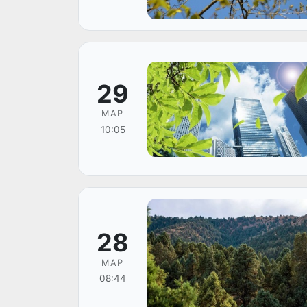
29
МАР
10:05
28
МАР
08:44