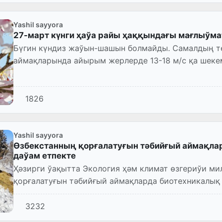
Yashil sayyora
27-март күнги ҳаўа райы ҳаққындағы мағлыўма
Бүгин күндиз жаўын-шашын болмайды. Самалдың тез
аймақларында айырым жерлерде 13-18 м/с қа шек
тозаң менен бақланыўы мүм...
1826
Yashil sayyora
Өзбекстанның қорғалатуғын тәбийғый аймақла
даўам етпекте
Ҳәзирги ўақытта Экология ҳәм климат өзгериўи м
қорғалатуғын тәбийғый аймақларда биотехникалық
3232