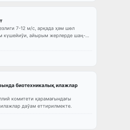
т
лиги 7-12 м/с, арқада ҳәм шөл
ем күшейиўи, айырым жерлерде шаң-
рында биотехникалық илажлар
иллий комитети қарамағындағы
 илажлар даўам еттирилмекте.