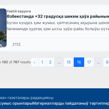
Yashil sayyora
Өзбекстанда +32 градусқа шекем ҳаўа райыны
Бүгин күндиз ҳәм жумыс ҳәптесиниң ақырына шеке
бөлиминде қурғақ ҳәм ыссы ҳаўа-райы болыўы күтил
мартқа өтер түнде Буха...
2112
‹
1
2
...
15
16
17
...
6
o
192
of
767
results
ока» газеталары редакциясы
жумыс орынлары
Материалларды пайдаланыў тәртипле