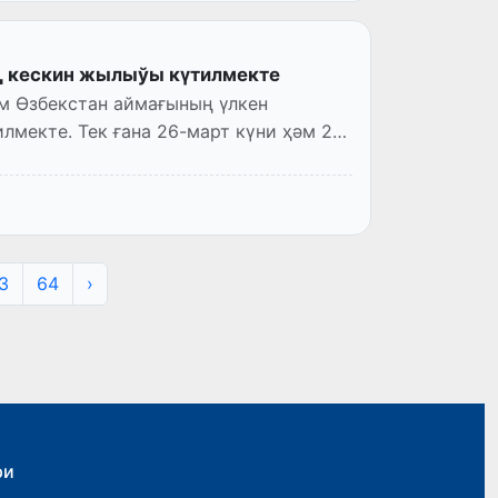
ң кескин жылыўы күтилмекте
м Өзбекстан аймағының үлкен
мекте. Тек ғана 26-март күни ҳәм 27-
3
64
›
ри