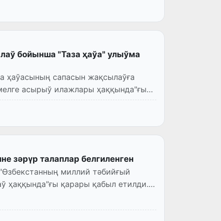
лаў бойынша "Таза ҳаўа" улыўма
а ҳаўасының сапасын жақсылаўға
әмелге асырыў илажлары ҳаққында"ғы
не зәрүр талаплар белгиленген
"Өзбекстанның миллий тәбийғый
ў ҳаққында"ғы қарары қабыл етилди.