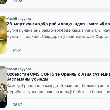
2403
Yashil sayyora
28-март күнги ҳаўа райы ҳаққындағы мағлыўма
Бүгин күндиз айырым жерлерде қысқа ўақытлы жа
мүмкин. Ташкент, Сырдәрья ўәлаятлары ҳәм Ферған
шашын болмайды. Самалдың те...
1969
Yashil sayyora
Өзбекстан CMS COP15 те Орайлық Азия сүт ем
басламаны усынды
Камп-у-Гранди қаласында (Бразилия) болып өтип 
жүриўши түрлерин сақлап қалыў бойынша Конвенц
(CMS COP15) шеңберинде...
3687