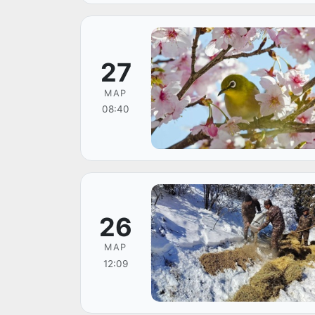
27
МАР
08:40
26
МАР
12:09