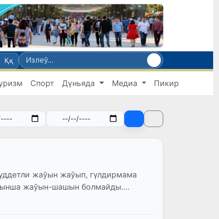
Ққ
уризм
Спорт
Дүньяда
Медиа
Пикир
үддетли жаўын жаўып, гүлдирмама
йынша жаўын-шашын болмайды.