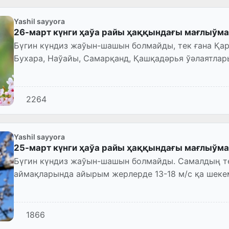
Yashil sayyora
26-март күнги ҳаўа райы ҳаққындағы мағлыўма
Бүгин күндиз жаўын-шашын болмайды, тек ғана Қар
Бухара, Наўайы, Самарқанд, Қашқадәрья ўәлаятла
мүддетли жаўын жаўып, айы...
2264
Yashil sayyora
25-март күнги ҳаўа райы ҳаққындағы мағлыўма
Бүгин күндиз жаўын-шашын болмайды. Самалдың тез
аймақларында айырым жерлерде 13-18 м/с қа шек
тозаң менен бақланыўы мүм...
1866