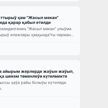
рттырыў ҳәм "Жасыл мәкан"
да қарар қабыл етилди
резидентиниң "Жасыл мәкан" улыўма
ырыў илажлары ҳаққында"ғы пәрманы
да айырым жерлерде жаўын жаўып,
қа шекем төменлеўи күтилмекте
 ыссы ҳаўа райы болыўы күтиледи.
.