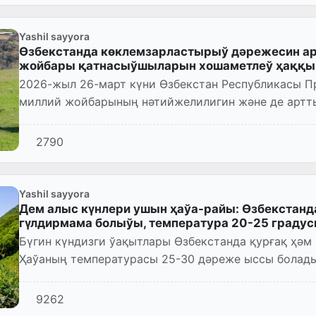
Yashil sayyora
Өзбекстанда көклемзарластырыў дәрежесин а
жойбары қатнасыўшыларын хошаметлеў ҳаққын
2026-жыл 26-март күни Өзбекстан Республикасы П
миллий жойбарының нәтийжелилигин және де артт
қабыл етилди.
2790
Yashil sayyora
Дем алыс күнлери ушын ҳаўа-райы: Өзбекстан
гүлдирмама болыўы, температура 20-25 градус
Бүгин күндизги ўақытлары Өзбекстанда қурғақ ҳәм
Ҳаўаның температурасы 25-30 дәреже ыссы болады
9262