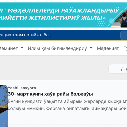
Мәмлекетлик хызмет: лаўазым емес, потенциал ҳәм нәтийже баҳаланатуғын жаңа дәўир
Ой-пикиримизде басланған ояныў жоқары шеклерге жетеклеп атыр
Жәмийет
Илим ҳәм билимлендириў
Мәденият
Т
Өзбекстанда мобиль интернеттен пайдаланыўшылар саны 10 жылда 4,3 есеге өскен
Ташкентте Азия аўыр атлетика федерациясы Атқарыў комитетиниң мәжилиси болып өтти
Ташкент аўыр атлетика бойынша Азия чемпионатына таярланбақта
Yashil sayyora
30-март күнги ҳаўа райы болжаўы
Бүгин күндизги ўақытта айырым жерлерде қысқа м
болыўы мүмкин. Ферғана ойпатлығы аймақлары бо
Самалдың тезлиги 7-12м/с. Ҳаў...