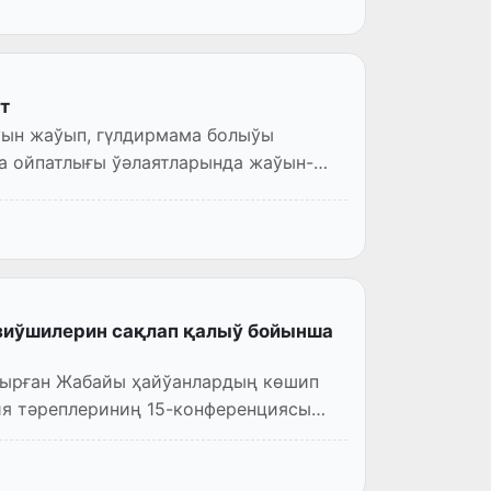
т
ўын жаўып, гүлдирмама болыўы
а ойпатлығы ўәлаятларында жаўын-
изиўшилерин сақлап қалыў бойынша
атырған Жабайы ҳайўанлардың көшип
ия тәреплериниң 15-конференциясы