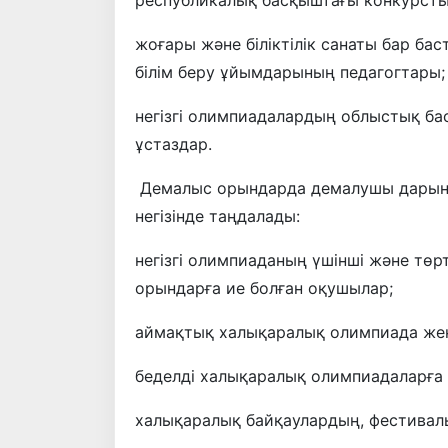
республикалық басқыштағы конкурсты
жоғары және біліктілік санаты бар бас
білім беру ұйымдарының педагогтары;
негізгі олимпиадалардың облыстық б
ұстаздар.
Демалыс орындарда демалушы дарынд
негізінде таңдалады:
негізгі олимпиаданың үшінші және төрт
орындарға ие болған оқушылар;
аймақтық халықаралық олимпиада же
беделді халықаралық олимпиадаларға
халықаралық байқаулардың, фестивал