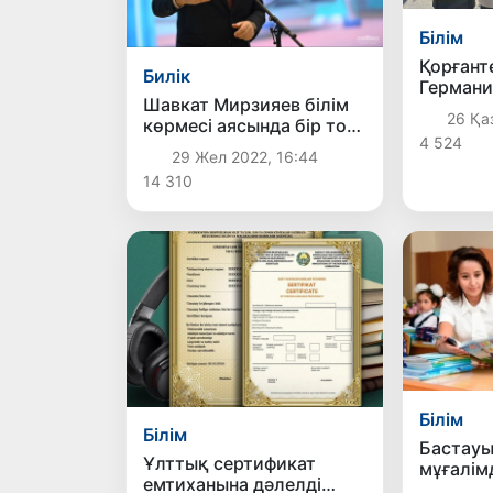
Білім
Қорғант
Билік
Германи
Шавкат Мирзияев білім
мұғалім 
26 Қаз
көрмесі аясында бір топ
4 524
мектеп мұғалімдерімен
29 Жел 2022, 16:44
кездесті
14 310
Білім
Білім
Бастауы
Ұлттық сертификат
мұғалім
емтиханына дәлелді
сертифи