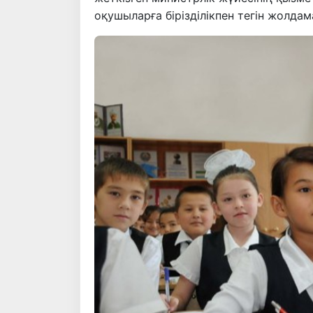
оқушыларға бірізділікпен тегін жолдама