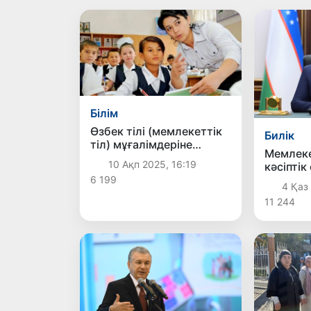
Білім
Өзбек тілі (мемлекеттік
Билік
тіл) мұғалімдеріне
Мемлек
қуанышты жаңалық
10 Ақп 2025, 16:19
кәсіптік
бойынш
6 199
4 Қаз 
таныст
11 244
қатыст