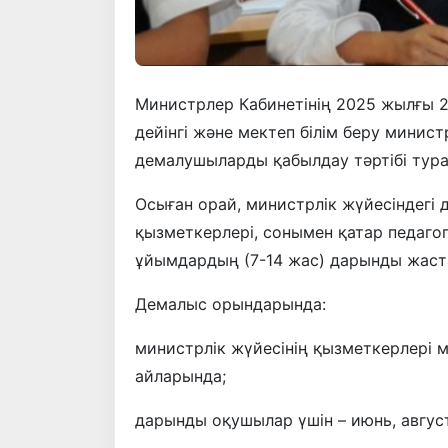
Министрлер Кабинетінің 2025 жылғы 2
дейінгі және мектеп білім беру минис
демалушыларды қабылдау тәртібі турал
Осыған орай, министрлік жүйесіндегі
қызметкерлері, сонымен қатар педагог
ұйымдардың (7-14 жас) дарынды жастар
Демалыс орындарында:
министрлік жүйесінің қызметкерлері м
айларында;
дарынды оқушылар үшін – июнь, август