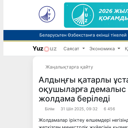
Беларусьтен Өзбекстанға екінші тікелей
Yuz
uz
Саясат
Экономика
Қ
Бүгін оқуды көшіру бойынша өтініштерді
Жаңалықтарға қайту
Жарты жылда Өзбекстанда қанша егіз сә
Алдыңғы қатарлы ұст
оқушыларға демалыс 
жолдама беріледі
Білім
31 Шіл 2025, 09:32
6 456
Жолдамалар іріктеу өлшемдері негізін
жеткізген министрлік жүйесінің қызме