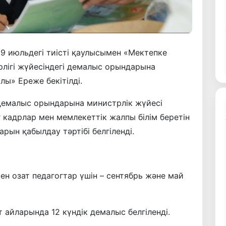
9 июльдегі тиісті қаулысымен «Мектепке
трлігі жүйесіндегі демалыс орындарына
ы» Ереже бекітілді.
 демалыс орындарына министрлік жүйесі
 кадрлар мен мемлекеттік жалпы білім беретін
ын қабылдау тәртібі белгіленді.
ен озат педагогтар үшін – сентябрь және май
 айларында 12 күндік демалыс белгіленді.