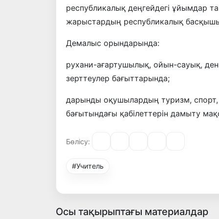
республикалық деңгейдегі ұйымдар т
жарыстардың республикалық басқышы
Демалыс орындарында:
рухани-ағартушылық, ойын-сауық, денс
зерттеулер бағыттарында;
дарынды оқушылардың туризм, спорт, 
бағытындағы қабілеттерін дамыту мақ
Бөлісу:
#Учитель
Осы тақырыптағы материалдар