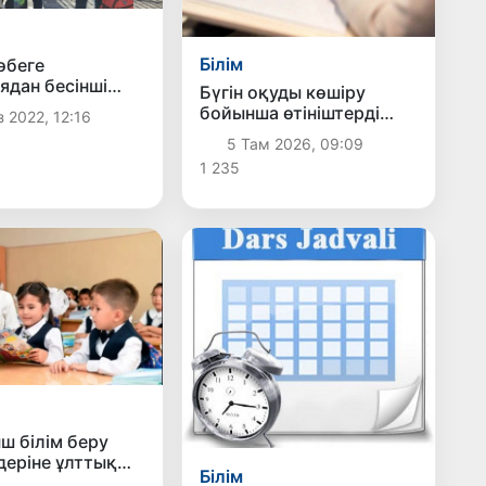
Білім
өбеге
ядан бесінші
Бүгін оқуды көшіру
келді
бойынша өтініштерді
 2022, 12:16
қабылдаудың соңғы күні
5 Там 2026, 09:09
1 235
ш білім беру
деріне ұлттық
Білім
кат беру