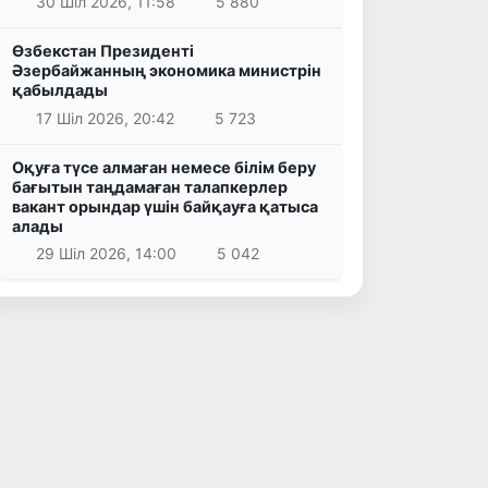
30 Шіл 2026, 11:58
5 880
Өзбекстан Президенті
Әзербайжанның экономика министрін
қабылдады
17 Шіл 2026, 20:42
5 723
Оқуға түсе алмаған немесе білім беру
бағытын таңдамаған талапкерлер
вакант орындар үшін байқауға қатыса
алады
29 Шіл 2026, 14:00
5 042