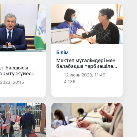
Білім
Мектеп мұғалімдері мен
балабақша тәрбиешілері
ет басшысы
тегін медициналық
 оқыту жүйесі
12 июнь 2023, 11:49
көмек алады
а
4 136
2023, 20:15
ырылымға
ы