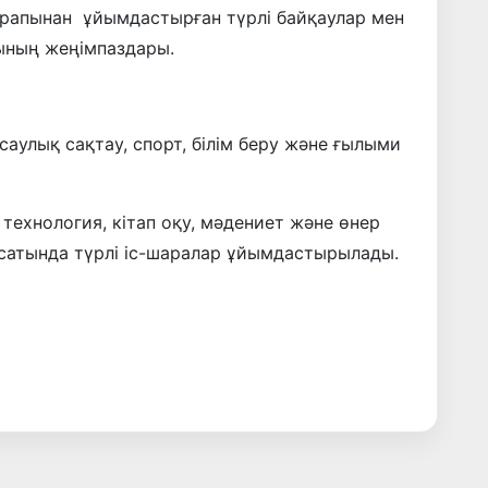
арапынан ұйымдастырған түрлі байқаулар мен
ның жеңімпаздары.
аулық сақтау, спорт, білім беру және ғылыми
технология, кітап оқу, мәдениет және өнер
сатында түрлі іс-шаралар ұйымдастырылады.