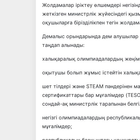
Жолдамалар іріктеу өлшемдері негізін
жеткізген министрлік жүйесіндегі қыз
оқушыларға бірізділікпен тегін жолдама
Демалыс орындарында дем алушылар о
таңдап алынады:
халықаралық олимпиадалардың жеңімп
оқытушы болып жұмыс істейтін халық
шет тілдері және STEAM пәндерінен 
сертификаттары бар мұғалімдер (TESOL
сондай-ақ министрлік тарапынан белгі
негізгі олимпиадалардың республикал
мұғалімдер;