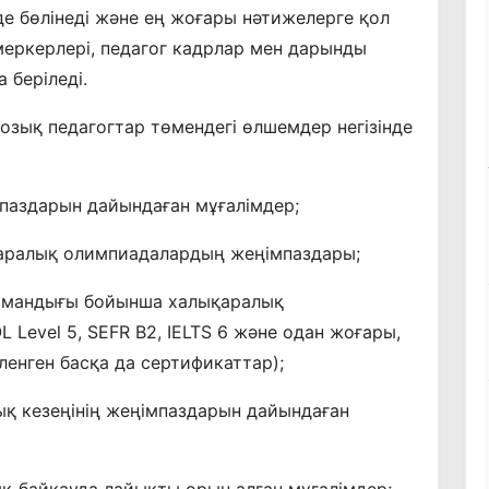
де бөлінеді және ең жоғары нәтижелерге қол
меркерлері, педагог кадрлар мен дарынды
 беріледі.
зық педагогтар төмендегі өлшемдер негізінде
аздарын дайындаған мұғалімдер;
аралық олимпиадалардың жеңімпаздары;
мамандығы бойынша халықаралық
 Level 5, SEFR B2, IELTS 6 және одан жоғары,
ленген басқа да сертификаттар);
ық кезеңінің жеңімпаздарын дайындаған