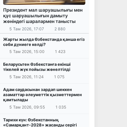
Президент мал шаруашылығы мен
құс шаруашылығын дамыту
жөніндегі шаралармен танысты
5 Там 2026, 17:07
2 880
Жарты жылда Өзбекстанда қанша егіз
сәби дүниеге келді?
5 Там 2026, 15:00
1 423
Беларусьтен Өзбекстанға екінші
тікелей жүк пойызы жөнелтілді
5 Там 2026, 11:24
1 075
Адам саудасынан зардап шеккен
азаматтар әлеуметтік қызметтермен
қамтылады
5 Там 2026, 09:55
1 035
Тарихи күн: Өзбекстанның
«Самарқант-2028» жасанды серігі