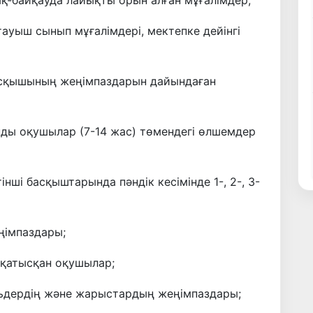
қ-байқауда лайықты орын алған мұғалімдер;
тауыш сынып мұғалімдері, мектепке дейінгі
асқышының жеңімпаздарын дайындаған
ы оқушылар (7-14 жас) төмендегі өлшемдер
інші басқыштарында пәндік кесімінде 1-, 2-, 3-
ңімпаздары;
 қатысқан оқушылар;
ьдердің және жарыстардың жеңімпаздары;