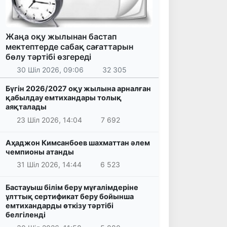
Жаңа оқу жылынан бастап
мектептерде сабақ сағаттарын
бөлу тәртібі өзгереді
30 Шіл 2026, 09:06
32 305
Бүгін 2026/2027 оқу жылына арналған
қабылдау емтихандары толық
аяқталады
23 Шіл 2026, 14:04
7 692
Аҳаджон Кимсанбоев шахматтан әлем
чемпионы атанды
31 Шіл 2026, 14:44
6 523
Бастауыш білім беру мұғалімдеріне
ұлттық сертификат беру бойынша
емтихандарды өткізу тәртібі
белгіленді