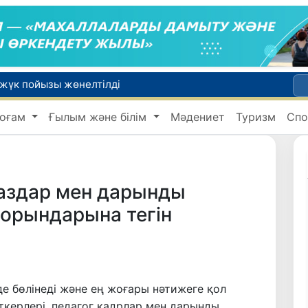
 жүк пойызы жөнелтілді
Адам саудасынан зардап шеккен азаматтар әлеуметтік қызметтермен қамтылады
оғам
Ғылым және білім
Мәдениет
Туризм
Спо
Тарихи күн: Өзбекстанның «Самарқант-2028» жасанды серігі орбитаға сәтті шығарылды
 қабылдаудың соңғы күні
би дүниеге келді?
аздар мен дарынды
орындарына тегін
де бөлінеді және ең жоғары нәтижеге қол
ткерлері, педагог кадрлар мен дарынды