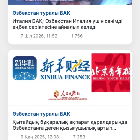
Өзбекстан туралы БАҚ
Италия БАҚ: Өзбекстан Италия үшін сенімді
еңбек серіктесіне айналып келеді
7 Шіл 2026, 11:52
1 756
Өзбекстан туралы БАҚ
Қытайдың бұқаралық ақпарат құралдарында
Өзбекстанға деген қызығушылық артып
келеді
9 Қаң 2025, 12:08
7 353