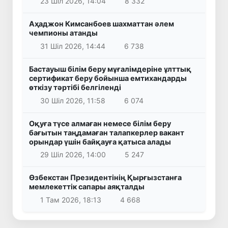
23 Шіл 2026, 14:04
8 332
Аҳаджон Кимсанбоев шахматтан әлем
чемпионы атанды
31 Шіл 2026, 14:44
6 738
Бастауыш білім беру мұғалімдеріне ұлттық
сертификат беру бойынша емтихандарды
өткізу тәртібі белгіленді
30 Шіл 2026, 11:58
6 074
Оқуға түсе алмаған немесе білім беру
бағытын таңдамаған талапкерлер вакант
орындар үшін байқауға қатыса алады
29 Шіл 2026, 14:00
5 247
Өзбекстан Президентінің Қырғызстанға
мемлекеттік сапары аяқталды
1 Там 2026, 18:13
4 668