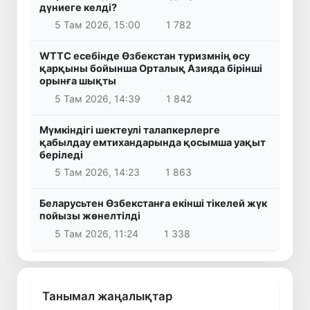
дүниеге келді?
5 Там 2026, 15:00
1 782
WTTC есебінде Өзбекстан туризмнің өсу
қарқыны бойынша Орталық Азияда бірінші
орынға шықты
5 Там 2026, 14:39
1 842
Мүмкіндігі шектеулі талапкерлерге
қабылдау емтихандарында қосымша уақыт
беріледі
5 Там 2026, 14:23
1 863
Беларусьтен Өзбекстанға екінші тікелей жүк
пойызы жөнелтілді
5 Там 2026, 11:24
1 338
Танымал жаңалықтар