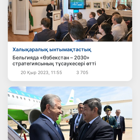
Халықаралық ынтымақтастық
Бельгияда «Өзбекстан – 2030»
стратегиясының тұсаукесері өтті
20 Қыр 2023, 11:55
3 705