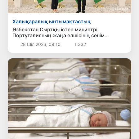
Халықаралық ынтымақтастық
Өзбекстан Сыртқы істер министрі
Португалияның жаңа елшісінің сенім
грамоталарын қабылдады
28 Шіл 2026, 09:10
1 332