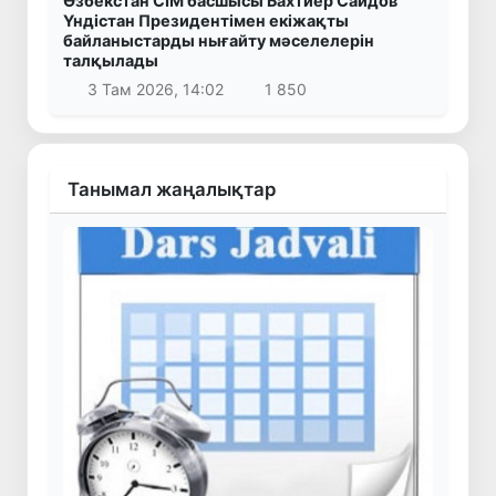
Өзбекстан СІМ басшысы Бахтиёр Саидов
Үндістан Президентімен екіжақты
байланыстарды нығайту мәселелерін
талқылады
3 Там 2026, 14:02
1 850
Танымал жаңалықтар