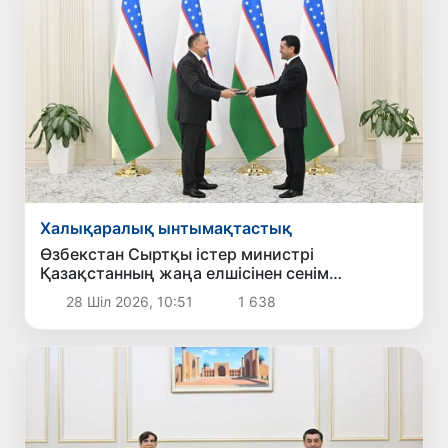
Халықаралық ынтымақтастық
Өзбекстан Сыртқы істер министрі
Қазақстанның жаңа елшісінен сенім
грамоталарының көшірмелерін қабылдады
28 Шіл 2026, 10:51
1 638