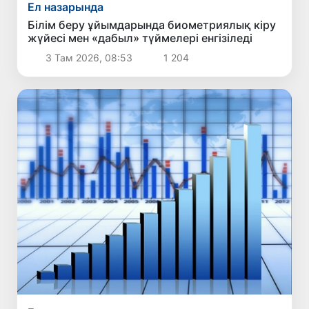
Ел назарында
Білім беру ұйымдарында биометриялық кіру
жүйесі мен «дабыл» түймелері енгізіледі
3 Там 2026, 08:53
1 204