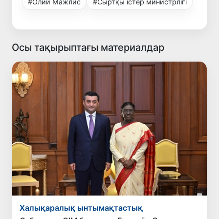
#Олий Мажлис
#Сыртқы істер министрлігі
Осы тақырыптағы материалдар
Халықаралық ынтымақтастық