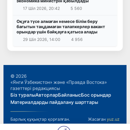
экономика министрін қабылдады
17 Шіл 2026, 20:42
5 560
Оқуға түсе алмаған немесе білім беру
бағытын таңдамаған талапкерлер вакант
орындар үшін байқауға қатыса алады
29 Шіл 2026, 14:00
4 956
© 2026
«Янги Ўзбекистон» және «Правда Востока»
газеттері редакциясы
Біз туралы
Авторлар
Байланыс
Бос орындар
Материалдарды пайдалану шарттары
Барлық құқықтар қорғалған.
Жасаған
yuz.uz