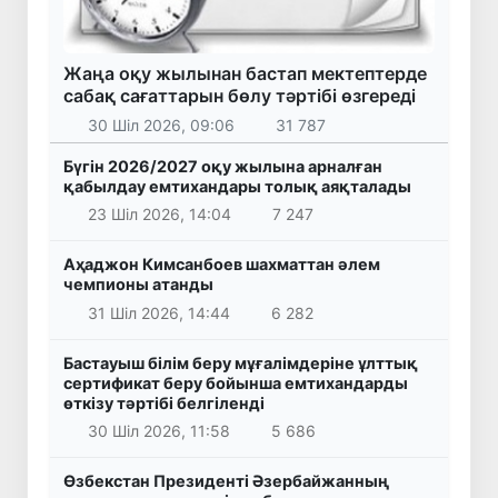
Жаңа оқу жылынан бастап мектептерде
сабақ сағаттарын бөлу тәртібі өзгереді
30 Шіл 2026, 09:06
31 787
Бүгін 2026/2027 оқу жылына арналған
қабылдау емтихандары толық аяқталады
23 Шіл 2026, 14:04
7 247
Аҳаджон Кимсанбоев шахматтан әлем
чемпионы атанды
31 Шіл 2026, 14:44
6 282
Бастауыш білім беру мұғалімдеріне ұлттық
сертификат беру бойынша емтихандарды
өткізу тәртібі белгіленді
30 Шіл 2026, 11:58
5 686
Өзбекстан Президенті Әзербайжанның