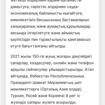
жетекші елдерімен қарым-қатынасты
дамытуға, серіктес елдермен сауда-
экономикалық байланысты нығайтуға,
мемлекетіміз басшысының бастамаларын
халықаралық және аумақтық құрылымдар
аясында ілгерілетуге және аймақтық
қауіпсіздік пен тұрақтылықты қамтамасыз
етуге бағытталғаны айтылды.
2021 жылы 150-ге жуық жоғары деңгейдегі
сапарлар, кездесулер, онлайн және телефон
арқылы сөйлесулер ұйымдастырылды. Атап
айтқанда, Өзбекстан Республикасының
Президенті Шавкат Мирзияевтың шет
мемлекеттерге (Орталық Азия елдері,
Түркия, Ресей және Кореяға) 8 рет іс
жүзіндік сапары жүзеге асырылды.