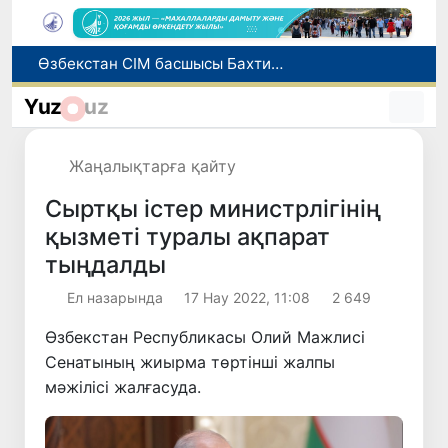
Грекияда өрт сөндіру тікұшақтарының соқтығысуынан екі адам қаза тапты
Әлемдік биржаларда мұнай бағасы төмендеді
Yuz
uz
Ұлттық сертификат емтиханына дәлелді себеппен қатыса алмағандарға төлем қайтарылады
1 тамыздан бастап сирек кездесетін жабайы жануарларды аулауға тыйым салынады
Жаңалықтарға қайту
Өзбекстан СІМ басшысы Бахтиёр Саидов Үндістан Президентімен екіжақты байланыстарды нығайту мәселелерін талқылады
Сыртқы істер министрлігінің
қызметі туралы ақпарат
тыңдалды
Ел назарында
17 Нау 2022, 11:08
2 649
Өзбекстан Республикасы Олий Мажлисі
Сенатының жиырма төртінші жалпы
мәжілісі жалғасуда.