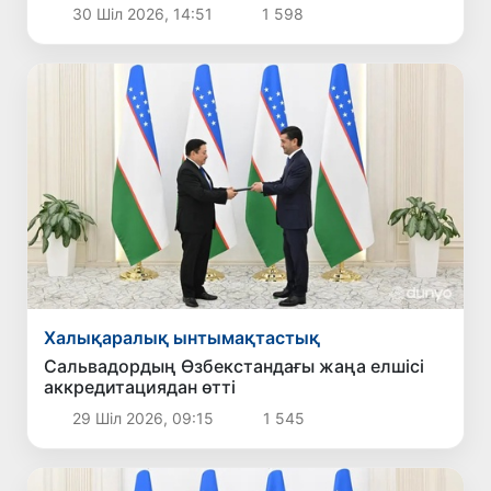
жаңа басым бағыттары белгіленді
30 Шіл 2026, 14:51
1 598
Халықаралық ынтымақтастық
Сальвадордың Өзбекстандағы жаңа елшісі
аккредитациядан өтті
29 Шіл 2026, 09:15
1 545