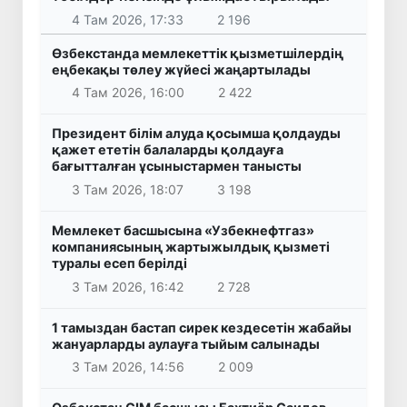
4 Там 2026, 17:33
2 196
Өзбекстанда мемлекеттік қызметшілердің
еңбекақы төлеу жүйесі жаңартылады
4 Там 2026, 16:00
2 422
Президент білім алуда қосымша қолдауды
қажет ететін балаларды қолдауға
бағытталған ұсыныстармен танысты
3 Там 2026, 18:07
3 198
Мемлекет басшысына «Узбекнефтгаз»
компаниясының жартыжылдық қызметі
туралы есеп берілді
3 Там 2026, 16:42
2 728
1 тамыздан бастап сирек кездесетін жабайы
жануарларды аулауға тыйым салынады
3 Там 2026, 14:56
2 009