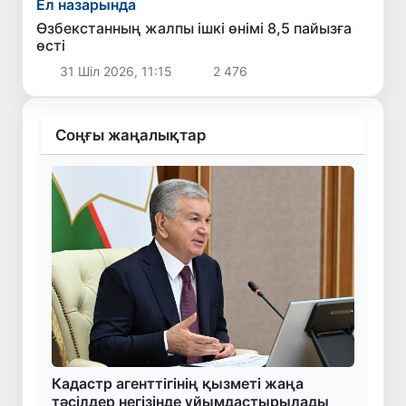
Ел назарында
Өзбекстанның жалпы ішкі өнімі 8,5 пайызға
өсті
31 Шіл 2026, 11:15
2 476
Соңғы жаңалықтар
Кадастр агенттігінің қызметі жаңа
тәсілдер негізінде ұйымдастырылады