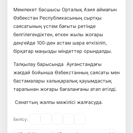
Мемлекет басшысы Орталық Азия аймағын
Өзбекстан Республикасының сыртқы
саясатының үстем бағыты ретінде
белгілегендіктен, өткен жылы жоғары
деңгейде 100-ден астам шара өткізіліп,
бірқатар маңызды міндеттер орындалды.
Талқылау барысында Ауғанстандағы
жағдай бойынша Өзбекстанның саясаты мен
бастамалары халықаралық қауымдастық
тарапынан жоғары бағаланғаны атап өтілді.
Сенаттың жалпы мәжілісі жалғасуда.
Бөлісу: