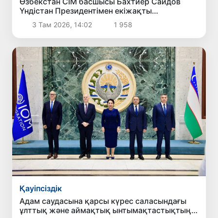
Өзбекстан СІМ басшысы Бахтиёр Саидов
Үндістан Президентімен екіжақты
байланыстарды нығайту мәселелерін
3 Там 2026, 14:02
1 958
талқылады
Қауіпсіздік
Адам саудасына қарсы күрес саласындағы
ұлттық және аймақтық ынтымақтастықтың