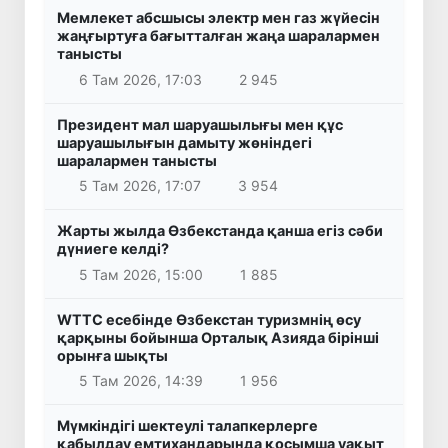
Мемлекет абсшысы электр мен газ жүйесін
жаңғыртуға бағытталған жаңа шаралармен
танысты
6 Там 2026, 17:03
2 945
Президент мал шаруашылығы мен құс
шаруашылығын дамыту жөніндегі
шаралармен танысты
5 Там 2026, 17:07
3 954
Жарты жылда Өзбекстанда қанша егіз сәби
дүниеге келді?
5 Там 2026, 15:00
1 885
WTTC есебінде Өзбекстан туризмнің өсу
қарқыны бойынша Орталық Азияда бірінші
орынға шықты
5 Там 2026, 14:39
1 956
Мүмкіндігі шектеулі талапкерлерге
қабылдау емтихандарында қосымша уақыт