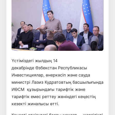
Үстіміздегі жылдың 14
декабрінде Өзбекстан Республикасы
Инвестициялар, өнеркәсіп және сауда
министрі Лазиз Кудратовтың басшылығында
ИӨСМ құзырындағы тарифтік және
тарифтік емес реттеу жөніндегі кеңестің
кезекті жиналысы өтті.