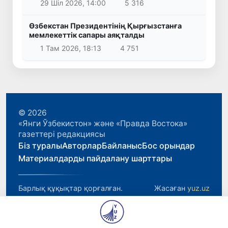
29 Шіл 2026, 14:00
5 316
Өзбекстан Президентінің Қырғызстанға
мемлекеттік сапары аяқталды
1 Там 2026, 18:13
4 751
© 2026
«Янги Ўзбекистон» және «Правда Востока»
газеттері редакциясы
Біз туралы
Авторлар
Байланыс
Бос орындар
Материалдарды пайдалану шарттары
Барлық құқықтар қорғалған.
Жасаған
yuz.uz