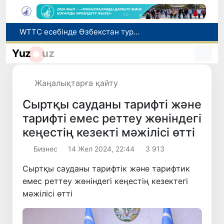
Мүмкіндігі шектеулі талапкерлерге қабылдау емтихандарында қосымша уақыт беріледі
Беларусьтен Өзбекстанға екінші тікелей жүк пойызы жөнелтілді
Yuz
uz
Адам саудасынан зардап шеккен азаматтар әлеуметтік қызметтермен қамтылады
Жарты жылда Өзбекстанда қанша егіз сәби дүниеге келді?
Жаңалықтарға қайту
WTTC есебінде Өзбекстан туризмнің өсу қарқыны бойынша Орталық Азияда бірінші орынға шықты
Сыртқы сауданы тарифті және
тарифті емес реттеу жөніндегі
кеңестің кезекті мәжілісі өтті
Бизнес
14 Жел 2024, 22:44
3 913
Сыртқы сауданы тарифтік және тарифтик
емес реттеу жөніндегі кеңестің кезектегі
мәжілісі өтті