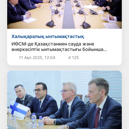
Халықаралық ынтымақтастық
ИӨСМ-де Қазақстанмен сауда және
өнеркәсіптік ынтымақтастығы бойынша
жоспарлар үйлестірілді
11 Ақп 2025, 12:04
4 125