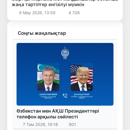
жаңа тәртіптер енгізілуі мүмкін
6 Мау 2026, 13:59
4 708
Соңғы жаңалықтар
Өзбекстан мен АҚШ Президенттері
телефон арқылы сөйлесті
7 Там 2026, 19:18
901