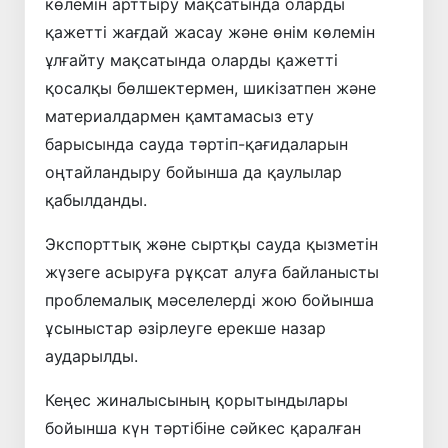
көлемін арттыру мақсатында оларды
қажетті жағдай жасау және өнім көлемін
ұлғайту мақсатында оларды қажетті
қосалқы бөлшектермен, шикізатпен және
материалдармен қамтамасыз ету
барысында сауда тәртіп-қағидаларын
оңтайландыру бойынша да қаулылар
қабылданды.
Экспорттық және сыртқы сауда қызметін
жүзеге асыруға рұқсат алуға байланысты
проблемалық мәселелерді жою бойынша
ұсыныстар әзірлеуге ерекше назар
аударылды.
Кеңес жиналысының қорытындылары
бойынша күн тәртібіне сәйкес қаралған