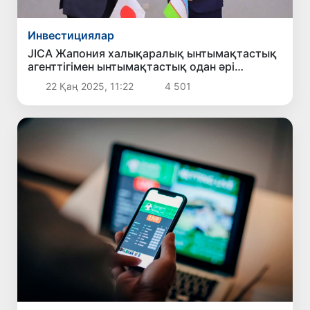
Инвестициялар
JICA Жапония халықаралық ынтымақтастық
агенттігімен ынтымақтастық одан әрі
кеңейтілетін болады
22 Қаң 2025, 11:22
4 501