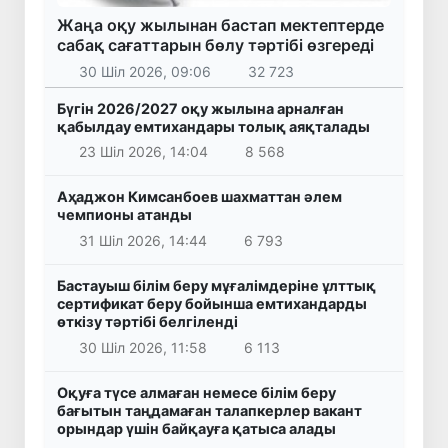
Жаңа оқу жылынан бастап мектептерде
сабақ сағаттарын бөлу тәртібі өзгереді
30 Шіл 2026, 09:06
32 723
Бүгін 2026/2027 оқу жылына арналған
қабылдау емтихандары толық аяқталады
23 Шіл 2026, 14:04
8 568
Аҳаджон Кимсанбоев шахматтан әлем
чемпионы атанды
31 Шіл 2026, 14:44
6 793
Бастауыш білім беру мұғалімдеріне ұлттық
сертификат беру бойынша емтихандарды
өткізу тәртібі белгіленді
30 Шіл 2026, 11:58
6 113
Оқуға түсе алмаған немесе білім беру
бағытын таңдамаған талапкерлер вакант
орындар үшін байқауға қатыса алады