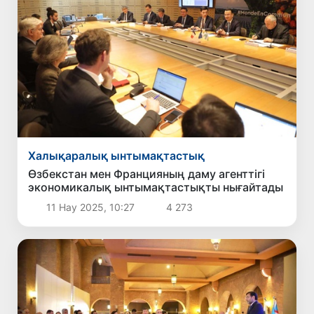
Халықаралық ынтымақтастық
Өзбекстан мен Францияның даму агенттігі
экономикалық ынтымақтастықты нығайтады
11 Нау 2025, 10:27
4 273