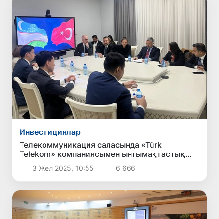
Инвестициялар
Телекоммуникация саласында «Türk
Telekom» компаниясымен ынтымақтастық
кеңейтіледі
3 Жел 2025, 10:55
6 666