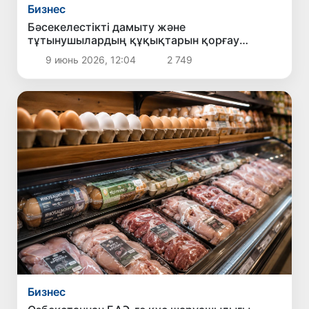
Бизнес
Бәсекелестікті дамыту және
тұтынушылардың құқықтарын қорғау
комитеті Әлем чемпионаты қарсаңында
9 июнь 2026, 12:04
2 749
букмекерлік жарнамаларға қатысты
шаралар қолданылатынын еске салды
Бизнес