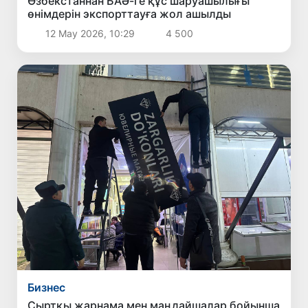
Өзбекстаннан БАӘ-ге құс шаруашылығы
өнімдерін экспорттауға жол ашылды
12 Мау 2026, 10:29
4 500
Бизнес
Сыртқы жарнама мен маңдайшалар бойынша