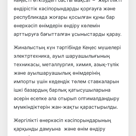
Кеңесті өткізудегі басты мақсат – жергілікті
өндірістік кәсіпорындарды қорғауға және
республикада жоғары қосылған құны бар
өнеркәсіп өнімдерін өндіру көлемін
арттыруға бағытталған ұсыныстарды қарау.
Жиналыстың күн тәртібінде Кеңес мүшелері
электртехника, ауыл шаруашылығының
техникасы, металлургия, химия, азық-түлік
және ауылшаруашылық өнімдерінің
импорты үшін кедендік төлем ставкаларын
ішкі базардың барлық қатысушыларына
әсерін есепке ала отырып оптималдандыру
мүмкіндіктерін жан-жақты қарастырылды.
Жергілікті өнеркәсіп кәсіпорындарының
қарқынды дамуына және өнім өндіру